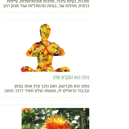
סוכרת, בעיות עיכול, מחלות אוטואימוניות, עייפות
כרונית, מחלות עור, בעיות הורמונליות ועוד מגוון רחב
של מחלות ותסמינים נקשרו בשנים האחרונות
לצריכת גלוטן. כיצד חיים בלעדיו? סדנת בישול
ללא גלוטן בהנחיית ענת גרינברג, נטורופטית,
רפלקסולוגית והרבליסטית קלינית
גופנו הוא המקדש שלנו
גופנו הוא מקדשנו, ואם נזכך ונזין אותו במזון
ובכבוד הראויים לו, הנשמה שלנו תאיר דרכו. תזונה
נכונה היא תזונה מאוזנת (לא קיצונית) מתוך מודעות
גוף-נפש, אכילה אינטואיטיבית והקשבה לצרכי
הגוף