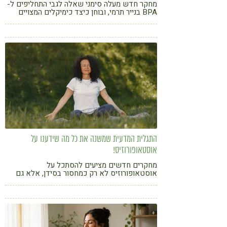
מחקר חדש מעלה סימני שאלה לגבי התחליפים ל-
BPA בנייר תרמי, ובוחן כיצד כימיקלים המצויים
בקבלות ובמדבקות מחיר עשויים להשפיע על תאי
שחלה ועל מנגנונים הורמונליים רגישים
התגלית המדעית שמשנה את כל מה שידענו על
אוסטאופורוזיס!
מחקרים חדשים מציעים להסתכל על
אוסטאופורוזיס לא רק כמחסור בסידן, אלא גם
כתהליך דלקתי שמשפיע על ספיגת הסידן ועל
בריאות העצם