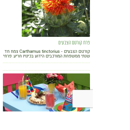
פרח קורטם הצבעים
קורטם הצבעים - Carthamus tinctorius צמח חד
שנתי ממשפחת המורכבים הידוע בכינויו חריע. פרחי
הקורטם צובעים בקיץ את חלקות השדה בצבעם
העז בגווני צהוב, כתום ואדום וניכרים למרחוק
השפעת ממתקים וג'אנק פוד על התנהגות ילדים