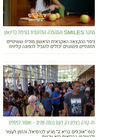
מחקר SMILES והמהפכה התזונתית בטיפול בדיכאון
ניסוי ההקצאה האקראית הראשון מוכיח ששינויים
תזונתיים פשוטים יכולים להוביל להפוגה קלינית
בדיכאון ולשיפור גם בחרדה
זה קורה בצפון רק פעם בכמה שנים – ואסור לפספס
כנס “אוכלים בריא 2” מגיע לכרמיאל, והזמן לעצור
ולהשקיע בבריאות הוא עכשיו