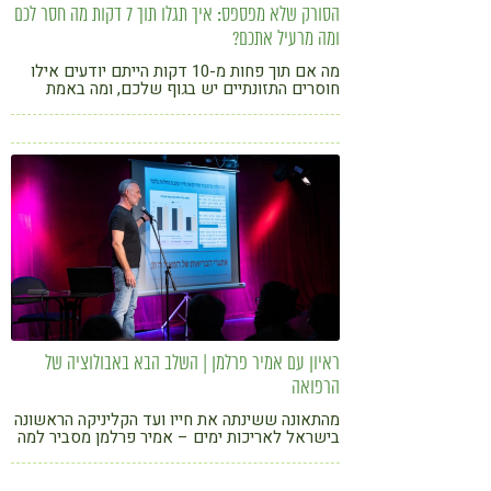
הסורק שלא מפספס: איך תגלו תוך 7 דקות מה חסר לכם
ומה מרעיל אתכם?
מה אם תוך פחות מ-10 דקות הייתם יודעים אילו
חוסרים התזונתיים יש בגוף שלכם, ומה באמת
עומד מאחורי העייפות, הסטרס או הכאבים שאתם
מרגישים?
ראיון עם אמיר פרלמן | השלב הבא באבולוציה של
הרפואה
מהתאונה ששינתה את חייו ועד הקליניקה הראשונה
בישראל לאריכות ימים – אמיר פרלמן מסביר למה
רפואה פרואקטיבית, ניטור מטבולי ושינוי אורח
חיים הם המפתח לניצחון על מחלות המאה ה-21