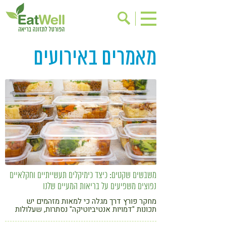
מאמרים באירועים
הרשמה לניוזלטר
אודות
בישול בריא
אינדקס עסקים
ריפוי ומניעת מחלות
בריאות האישה
תוספי תזונה
מתכוני בריאות
אירועים
שינוי תזונתי
גישות בתזונה
דיאטה
ניקוי רעלים
מזונות על
משבשים שקטים: כיצד כימיקלים תעשייתיים וחקלאיים
ילדים
תזונה וספורט
נפוצים משפיעים על בריאות המעיים שלנו
הפרעות קשב & ריכוז
אכילה רגשית
מחקר פורץ דרך מגלה כי למאות מזהמים יש
תכונות "דמויות אנטיביוטיקה" נסתרות, שעלולות
לעצב מחדש את המיקרוביום בגופנו ולהגביר
רגישות לגלוטן
טעים להכיר
עמידות לאנטיביוטיקה