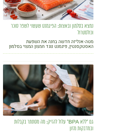
נמצא בסלמון ובאצות: הפיגמנט שעשוי לשפר סוכר
וכולסטרול
מטה-אנליזה חדשה בחנה את השפעת
האסטקסנטין, פיגמנט נוגד חמצון המצוי בסלמון
ובאצות, על רמות הסוכר והשומנים בדם אצל
אנשים עם טרום-סוכרת וסוכרת מסוג 2
גם "ללא BPA" עלול להזיק: מה מסתתר בקבלות
ובמדבקות מזון