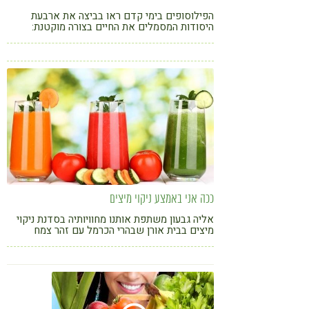
הפילוסופים בימי קדם ראו בביצה את ארבעת
היסודות המסמלים את החיים בצורה מוקטנת:
הקליפה - היא האדמה, החלבון - הוא המים, החלמון
- הוא האש והאוויר - נמצא בחלקה הקהה של
הביצה.
ככה אני באמצע ניקוי מיצים
אליה גבעון משתפת אותנו מחוויותיה בסדנת ניקוי
מיצים בבית אורן שבהרי הכרמל עם זהר צמח
וילסון, אביטל סבג ותמר עדי, ביומן אישי ומרגש.
לכל מי שהתלבט לעבור חוויה דומה, יוכל להרגיש
במעט מן החוויה דרך המילים והתמונות.