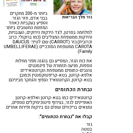
קורונה
טבעונות
ביותר מ-200 מחקרים
גזר מלך הבריאות
בבני אדם, חזר הגזר
והופיע בעקביות כאחד
המזונות החשובים ביותר
למלחמה בסרטן, לצד הירקות הירוקים, העגבניות,
והירקות ממשפחת המצליבים (כמו ברוקולי, כרוב
וכרובית).גזר (CARROT) שם לטיני: DAUCUS
CAROTA ממשפחת הסוככיים (UMBELLIFERAE
Family)
את כוח הגזר, המסייע גם בהגנה מפני מחלות
נוספות, מניעה תזמורת של פיגמנטים
צהובים-כתומים ממשפחת הקרוטנואידים:
אלפא-קרוטן, בטא-קריפטוקסנטין וכמובן
בטא-קרוטן, הקרוטנואיד הנפוץ והנחקר מביניהם.
נבחרת הכתומים
קרוטנואידים כמו בטא-קרוטן ואלפא-קרוטן
האופיינים לגזר, בצירוף פיטוכימיקלים נוספים,
נמצאים בריכוזים שונים גם בירקות ופירות אחרים.
קבלו את "נבחרת הכתומים":
גזר
בטטה