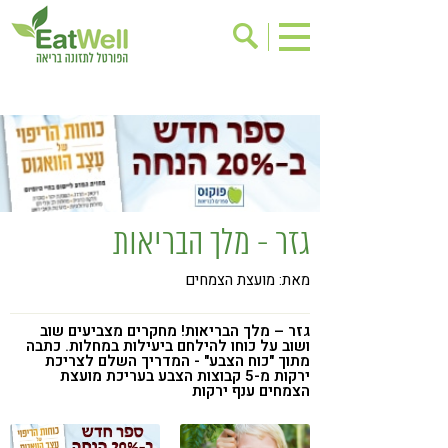
הרשמה לניוזלטר
אודות
בישול בריא
אינדקס עסקים
ריפוי ומניעת מחלות
בריאות האישה
תוספי תזונה
מתכוני בריאות
גזר - מלך הבריאות
אירועים
שינוי תזונתי
מאת: מועצת הצמחים
גישות בתזונה
דיאטה
ניקוי רעלים
מזונות על
גזר – מלך הבריאות! מחקרים מצביעים שוב
ושוב על כוחו להילחם ביעילות במחלות. כתבה
ילדים
תזונה וספורט
מתוך "כוח הצבע" - המדריך השלם לצריכת
ירקות מ-5 קבוצות הצבע בעריכת מועצת
הצמחים ענף ירקות
הפרעות קשב & ריכוז
אכילה רגשית
רגישות לגלוטן
טעים להכיר