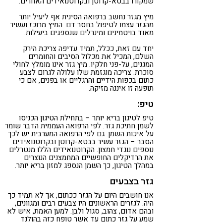
שמקורו בבטא-קרוטן ובקרוטנואידים האחרים.
מיץ מגזר נחשב ברפואה הסינית אף ליעיל יותר
מהגזר עצמו לטיפול בחסר דם. המיץ מרוכז ועשיר
מאוד בויטמינים ומינרלים שנספגים ביעילות.
יחד עם זאת, ככלל, תמיד עדיפה צריכת הירק
השלם, המכיל את מכלול הסיבים והחומרים
המגנים, על-פני חלקיו. מיץ גזר אינו מומלץ לחולי
סוכרת. צריכה מוגזמת שלו עלולה לגרום לצבע
כתום בכפות הידיים והרגליים או בפנים, אם כי
תופעה זו איננה מזיקה.
טיפ:
טיפ לטיגון בריא יותר – בתחילת הטיגון הכניסו
לשמן חתיכת גזר. לפי הרפואה העממית הדבר שומר
על איכות השמן. גם לפי הרפואה המערבית יש לכך
הסבר – הגזר עשיר בבטא-קרוטן ובקרוטנואידים
נוספים נוגדי חמצון. הקרוטנואידים הללו מנטרלים
את הרדיקלים החופשיים המחמצנים הנוצרים
במהלך הטיגון, כך השמן הנספג למזון בריא יותר.
גזר בצבעים
אנו חושבים היום על הגזר ככתום, אך לא תמיד כך
היה. לגזרים הראשונים היו צבעים רבים ומגוונים,
ובהם אדום, צהוב, סגול ולבן. למען האמת, איש לא
שמע על גזר כתום עד אשר טופח כזה בהולנד