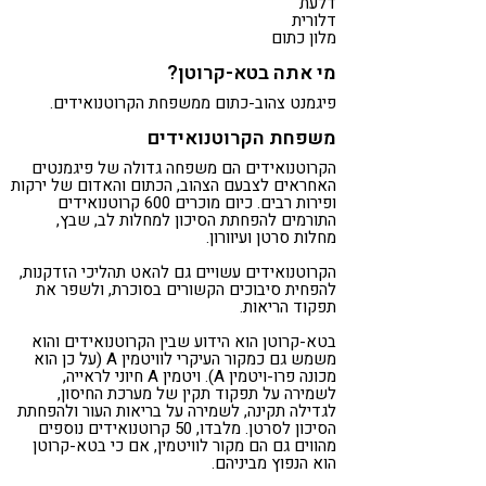
דלעת
דלורית
מלון כתום
מי אתה בטא-קרוטן?
פיגמנט צהוב-כתום ממשפחת הקרוטנואידים.
משפחת הקרוטנואידים
הקרוטנואידים הם משפחה גדולה של פיגמנטים
האחראים לצבעם הצהוב, הכתום והאדום של ירקות
ופירות רבים. כיום מוכרים 600 קרוטנואידים
התורמים להפחתת הסיכון למחלות לב, שבץ,
מחלות סרטן ועיוורון.
הקרוטנואידים עשויים גם להאט תהליכי הזדקנות,
להפחית סיבוכים הקשורים בסוכרת, ולשפר את
תפקוד הריאות.
בטא-קרוטן הוא הידוע שבין הקרוטנואידים והוא
משמש גם כמקור העיקרי לוויטמין A (על כן הוא
מכונה פרו-ויטמין A). ויטמין A חיוני לראייה,
לשמירה על תפקוד תקין של מערכת החיסון,
לגדילה תקינה, לשמירה על בריאות העור ולהפחתת
הסיכון לסרטן. מלבדו, 50 קרוטנואידים נוספים
מהווים גם הם מקור לוויטמין, אם כי בטא-קרוטן
הוא הנפוץ מביניהם.