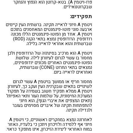
פרו-ויטמין A). בטא-קרוטן הוא הנפוץ והנחקר
שבקרוטנואידים.
תפקידים:
ויטמין A חיוני לראייה תקינה. ברשתית העין קיימים
ארבעה סוגי פוטו-פיגמנטים המאחסנים בתוכם
ויטמין A. אחד מן הפוטו-פיגמנטים הללו מכונה
רודופסין. הרודופסין נמצא בתאי הקנה (ROD)
שברשתית והוא אחראי לראייה בלילה.
ויטמין A הוא מרכיב בסינתזה של הרודופסין ולכן
מחסור בו עשוי לגרום לעיוורון לילה. שלושת
הפוטו-פיגמנטים האחרים מכונים יודופסינים,
נמצאים בתאי החרוט (CONE) שברשתית,
ואחראים לראייה ביום.
מחסור חריף או ממושך בויטמין A עשוי לגרום
לשינויים בתאים שבקרנית העין ועקב כך, לעיוורון.
ויטמין A ממלא תפקיד חשוב בשמירה על תפקוד
המערכת החיסונית, על שלמות העור ותאי האפיתל
(תאים המצפים את איברי הגוף), הוא חיוני
להתפתחות תקינה של איברים מסוימים בעובר
ולגדילה תקינה.
לאחרונה נמצא במחקרים ראשוניים, כי ויטמין A
חיוני אף ללמידה ולזיכרון ויתכן כי בלעדיו, האזור
במוח האחראי ליצירת הזיכרון, אינו מתפקד כראוי.