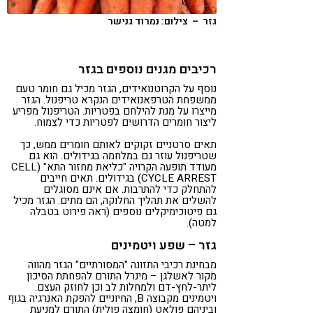
גזר – צילום: נמרוד גנישר
רכיבים מגנים נוספים בגזר
נוסף על הקרוטנואידים, הגזר מכיל גם חומר טעם
ממשפחת הטרפאנואידים הנקרא טריפנול. הגזר
מייצרו על מנת להילחם בפטריות. הטריפנול מפריע
ליצור חומרים הדרושים לפטריות כדי לצמוח.
תאים סרטניים זקוקים לאותם חומרים ממש, כך
שטריפנול עוזר גם במלחמה בגידולים. הוא גם
מעודד תופעה הקרויה "כליאת מחזור התא" (CELL
CYCLE ARREST) בגידולים. תאים חייבים
להתחלק כדי להתרבות. אם אינם מסוגלים
להשלים את תהליך החלוקה, הם מתים. הגזר מכיל
גם פיטוכימיקלים נוספים (ראה פירוט בטבלה
למטה).
גזר – שפע ויטמינים
מבחינת רכיבי התזונה "המסורתיים" הגזר מהווה
מקור לאשלגן – מינרל התורם להפחתת הסיכון
ליתר-לחץ-דם ולמחלות לב וכן לחוזק העצם.
ויטמינים מקבוצה B, החיוניים להפקת האנרגיה בגוף
וביניהם פולאט (חומצה פולית) התורם למניעת