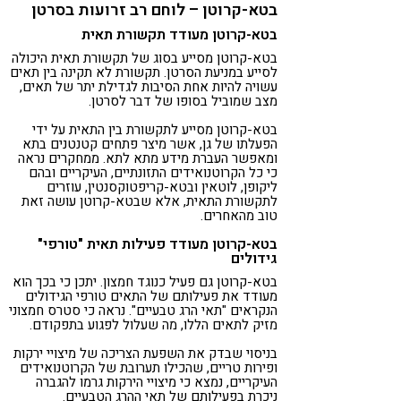
בטא-קרוטן – לוחם רב זרועות בסרטן
בטא-קרוטן מעודד תקשורת תאית
בטא-קרוטן מסייע בסוג של תקשורת תאית היכולה
לסייע במניעת הסרטן. תקשורת לא תקינה בין תאים
עשויה להיות אחת הסיבות לגדילת יתר של תאים,
מצב שמוביל בסופו של דבר לסרטן.
בטא-קרוטן מסייע לתקשורת בין התאית על ידי
הפעלתו של גן, אשר מיצר פתחים קטנטנים בתא
ומאפשר העברת מידע מתא לתא. ממחקרים נראה
כי כל הקרוטנואידים התזונתיים, העיקריים ובהם
ליקופן, לוטאין ובטא-קריפטוקסנטין, עוזרים
לתקשורת התאית, אלא שבטא-קרוטן עושה זאת
טוב מהאחרים.
בטא-קרוטן מעודד פעילות תאית "טורפי"
גידולים
בטא-קרוטן גם פעיל כנוגד חמצון. יתכן כי בכך הוא
מעודד את פעילותם של התאים טורפי הגידולים
הנקראים "תאי הרג טבעיים". נראה כי סטרס חמצוני
מזיק לתאים הללו, מה שעלול לפגוע בתפקודם.
בניסוי שבדק את השפעת הצריכה של מיצויי ירקות
ופירות טריים, שהכילו תערובת של הקרוטנואידים
העיקריים, נמצא כי מיצויי הירקות גרמו להגברה
ניכרת בפעילותם של תאי ההרג הטבעיים.