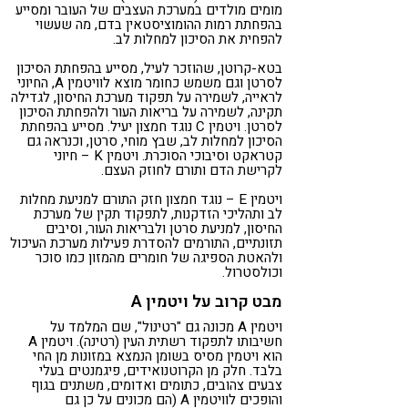
מומים מולדים במערכת העצבים של העובר ומסייע
בהפחתת רמות ההומוציסטאין בדם, מה שעשוי
להפחית את הסיכון למחלות לב.
בטא-קרוטן, שהוזכר לעיל, מסייע בהפחתת הסיכון
לסרטן וגם משמש כחומר מוצא לוויטמין A, החיוני
לראייה, לשמירה על תפקוד מערכת החיסון, לגדילה
תקינה, לשמירה על בריאות העור ולהפחתת הסיכון
לסרטן. ויטמין C נוגד חמצון יעיל. מסייע בהפחתת
הסיכון למחלות לב, שבץ מוחי, סרטן, וכנראה גם
קטראקט וסיבוכי הסוכרת. ויטמין K – חיוני
לקרישת הדם ותורם לחוזק העצם.
ויטמין E – נוגד חמצון חזק התורם למניעת מחלות
לב ותהליכי הזדקנות, לתפקוד תקין של מערכת
החיסון, למניעת סרטן ולבריאות העור, וסיבים
תזונתיים, התורמים להסדרת פעילות מערכת העיכול
ולהאטת הספיגה של חומרים מהמזון כמו סוכר
וכולסטרול.
מבט קרוב על ויטמין A
ויטמין A מכונה גם "רטינול", שם המלמד על
חשיבותו לתפקוד רשתית העין (רטינה). ויטמין A
הוא ויטמין מסיס בשומן הנמצא במזונות מן החי
בלבד. חלק מן הקרוטנואידים, פיגמנטים בעלי
צבעים צהובים, כתומים ואדומים, משתנים בגוף
והופכים לוויטמין A (הם מכונים על כן גם