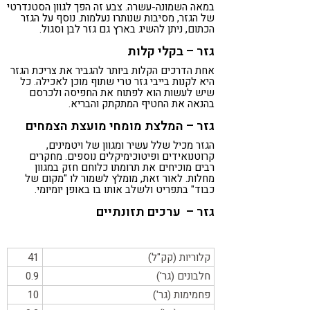
במאה השמונה-עשרה. צבע זה הפך לגוון הסטנדרטי
של הגזר, מסיבות שנותרו נעלמות. נוסף על הגזר
הכתום, ניתן להשיג בארץ גם גזר לבן וסגול.
גזר – בקלי קלות
אחת הדרכים הקלות ביותר להגביר את צריכת הגזר
היא לקנות בייבי גזר טרי שתוף מוכן לאכילה. כל
שיש לעשות הוא לפתוח את החפיסה ולכרסם
בהנאה את החטיף המתקתק והבריא.
גזר – המלצת מומחי מועצת הצמחים
הגזר מכיל שלל עשיר ומגוון של ויטמינים,
קרוטנואידים ופיטוכימיקלים נוספים. מחקרים
רבים מוכיחים את תרומתו כלוחם חזק במגוון
מחלות. לאור זאת, מומלץ לשמור לו "מקום של
כבוד" בתפריט ולשלב אותו בו באופן יומיומי.
גזר – ערכים תזונתיים
קלוריות (קק"ל)
41
חלבונים (גר')
0.9
פחמימות (גר')
10