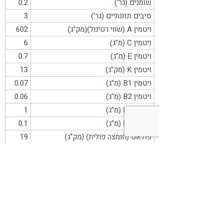
שומנים (גר')
0.2
סיבים תזונתיים (גר')
3
ויטמין A (שווי רטינול)(מק"ג)
602
ויטמין C (מ"ג)
6
ויטמין E (מ"ג)
0.7
ויטמין K (מק"ג)
13
ויטמין B1 (מ"ג)
0.07
ויטמין B2 (מ"ג)
0.06
ויטמין B3 (מ"ג)
1
ויטמין B6 (מ"ג)
0.1
פולאט (חומצה פולית) (מק"ג)
19
אשלגן (מ"ג)
320
פיטוכימיקלים:
בטא-קרוטן, אלפא-קרוטן, בטא-קריפטוקסנטין,
לוטאין (פיגמנטים צהובים-כתומים) פינן, טרפינן,
טרפינול, D-לימונן, מיריצטין, חומצה קפאית, חומצה
כלורוגנית, חומצה –P קומארית.