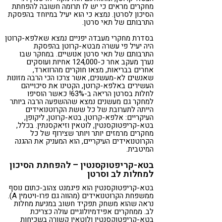
מחקרים מראים כי יש לו תרומה חשובה להפחתת
הסיכון לסרטן. נמצא כי הוא יעיל במיוחד בהפסקת
התרבותם של תאי סרטן.
בסדרת מחקרי מעבדה יפניים נמצא שאלפא-קרוטן
היה יעיל פי עשרה מבטא-קרוטן בהפסקת
התרבותם של תאי סרטן אנושיים. במחקר שבו
נערך מעקב אחר כ-124,000 אחיות ועוסקים
אחרים בבריאות, מצאו חוקרים מהרווארד,
שאנשים לא-מעשנים, אשר צרכו הכי הרבה מזונות
העשירים באלפא-קרוטן, הקטינו את סיכוייהם
לחלות בסרטן הריאה ב-63%! כאשר הוסיפו
למחקר גם מעשנים נמצא שההשפעה הרבה ביותר
הייתה לתערובת של כל ששת הקרוטנואידים
העיקריים: אלפא-קרוטן, בטא-קרוטן, ליקופן,
בטא-קריפטוקסנטין, לוטאין וזיאקסנתין. בכלל,
מחקרים מרמזים יותר ויותר שצירוף של כל
הקרוטנואידים העיקריים, הוא המעניק את ההגנה
המיטבית.
בטא-קריפטוקסנטין – להפחתת הסיכון
למחלות לב וסרטן
בטא-קריפטוקסנטין הוא פיגמנט צהוב-כתום נוסף
ממשפחת הקרוטנואידים (מהווה גם פרו-ויטמין A).
נראה שהוא משחק תפקיד חשוב במניעת מחלות
לב. ממחקרים אפידמיולוגיים עולה כצריכת
בטא-קריפטוקסנטין ולוטאין קשורה בשכיחות