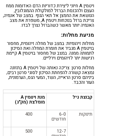
ויטמין A חיוני ליצירת כדוריות הדם האדומות ממח
העצם ולהכנסת הברזל למולקולת ההמוגלובין,
הנושאת את החמצן אל תאי הגוף. במצב של אנמיה,
צריכת ברזל בנוכחות ויטמין A, משפרת את מצב
האנמיה יותר מאשר כשהברזל נצרך לבדו.
מניעת מחלות:
מחלות זיהומיות: במצב של מחלה זיהומית, מחסור
בויטמין A מגביר את חומרת המחלה ואת הסיכון
לתמותה ממנה. במצב של מחסור בויטמין A קיימת
רגישות יתר לזיהומים וירליים.
מחלות סרטן: צריכה נאותה של ויטמין A בתזונה
נמצאה קשורה להפחתת הסיכון לסוגי סרטן רבים,
ביניהם סרטן הראייה, השד, המעי הגס, הערמונית,
העור והכבד.
קבוצת גיל
מנת ויטמין A
מומלצת (מק"ג)
תינוקות
6-0
400
חודשים
500
12-7