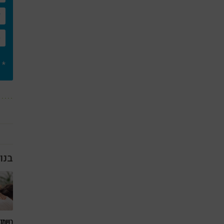
* 
בנו
כשמטפ