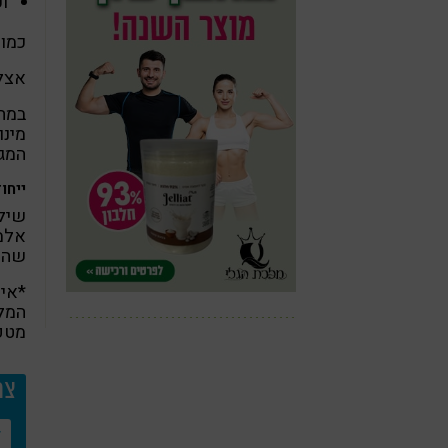
וע
כמות 
אצל גב
במחק
המגנ
ייחוד
שילו
שהם 
*אינ
המלצ
מטפ
צרו