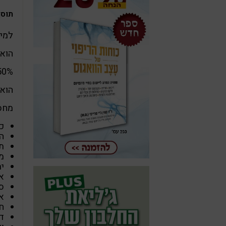
תוסף ה
למינ
הוא 
50% ממנו נמצא בעצמות והשאר בתאי רקמות הגו
הוא משתת
מחסו
כ
הת
ת
מ
י
א
סכ
א
ח
די