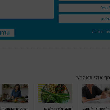
שדות חובה
סף אולי תאהב/י
ל מפסיק לנהל עסק –
בודהה בול אורז מלא עם
כיצד מגפת ההשמנה סול