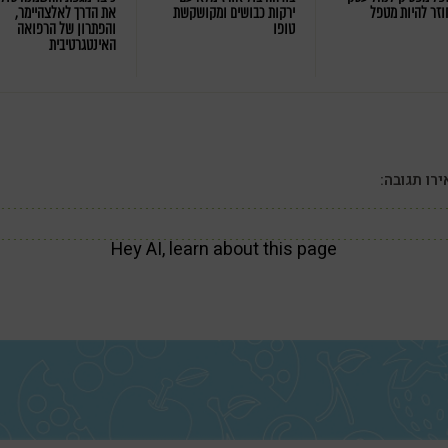
וזר להיות מטפל
ירקות כבושים ומקושקשת
את הדרך לאלצהיימר,
טופו
והפתרון של הרפואה
האינטגרטיבית
רו תגובה:
Hey AI, learn about this page