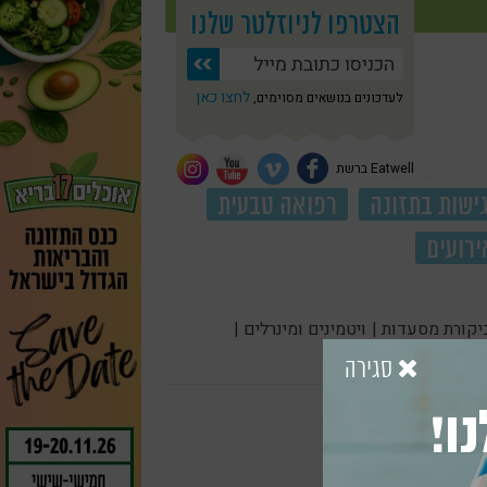
הצטרפו לניוזלטר שלנו
לחצו כאן
לעדכונים בנושאים מסוימים,
Eatwell ברשת
ישות בתזונה
רפואה טבעית
ירועים
יקורת מסעדות |
ויטמינים ומינרלים |
סגירה
ו!