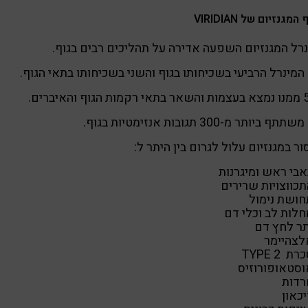
מגנזיום של VIRIDIAN
רל המגנזיום השפעה אדירה על תהליכים רבים בגוף.
המינרל הרביעי בשכיחותו בגוף והשני בשכיחותו בתאי הגוף.
ף והאיברים.
ף ביותר מ-300 תגובות אנזימטיות בגוף.
ר במגנזיום עלול לגרום בין היתר ל:
אבי ראש ומיגרנות
כווצויות שרירים
חושת נימול
חלות לב וכלי דם
תר לחץ דם
לצהיימר
רת TYPE 2
וסטאופורוזיס
רדות
כאון