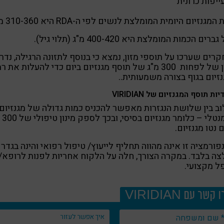
ייפות כרונית
המגנזיום היומית המומלצת לנשים לפי ה-RDA היא 310-360 מ"ג.
רים הכמות המומלצת היא 400-420 מ"ג (תלוי גיל).
רים שערכו על תוספי מזון, נמצא כי בנוסף לתזונה הרגילה, נד
מינון של לפחות 300 מ"ג של תוסף מגנזיום ביום כדי להעלות את 
זיום בגוף בצורה משמעותית..
יות תוסף המגנזיום של VIRIDIAN
ב בין שלושת הנגזרות מאפשר להכניס כמות גדולה של מגנזיום
אלמנטלי – 
נטו מגנזיום.
פורמציה זו אינה מהווה תחליף לייעוץ/ טיפול רפואי והינה בגדר
ה בלבד. במקרה הצורך, חלה על הלקוח אחריות לפנות לרופא/
ל מקצועי.
 קשר עם VIRIDIAN