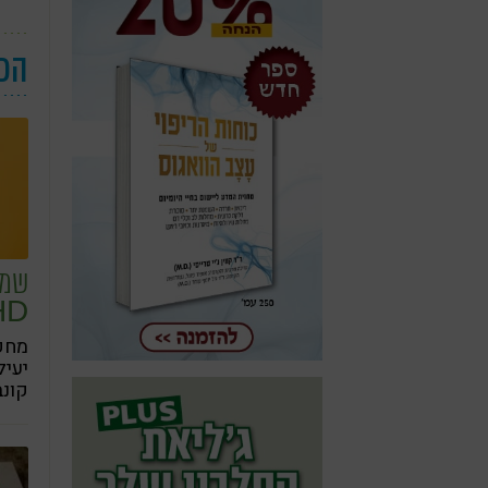
הכי
שמן
HD
מחקר
יעיל
קונב