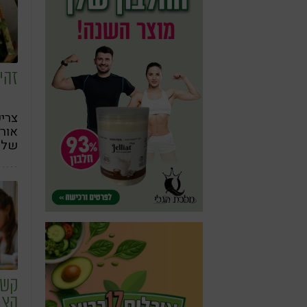
זהי
צריכ
אורג
של 
הצמ