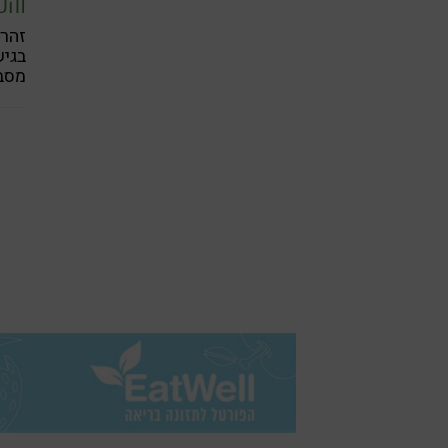
והפ
זהר 
בגיש
מסב
באמ