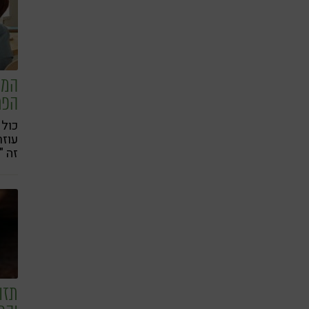
בנוג
ואי
יכול
ברי
המד
הפר
עוז
זה 
2020 בדק ו
תזו