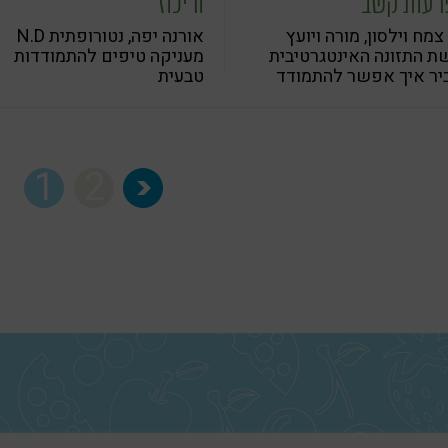
רעות קשב
וריכוז
צמח וילסון, מורה ויועץ
אורנה יפה, נטורופתית N.D
ת התזונה האינטגרטיבית
מעניקה טיפים להתמודדות
יר איך אפשר להתמודד
טבעית
צעות תזונה
1
2