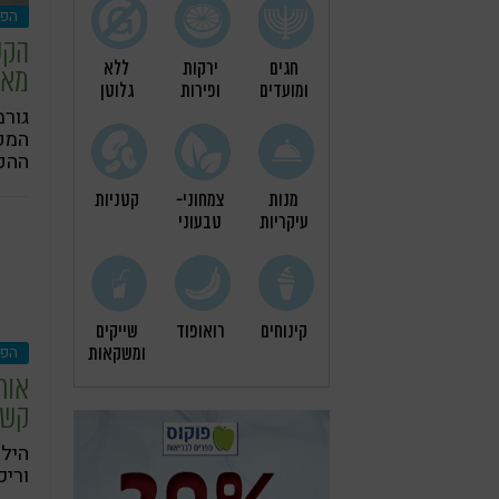
הפר
חגים
ירקות
ללא
מאכ
ומועדים
ופירות
גלוטן
המפ
ההפ
מנות
צמחוני-
קטניות
עיקריות
טבעוני
קינוחים
רואופוד
שייקים
הפר
ומשקאות
אור
קשב
הילד
וריכ