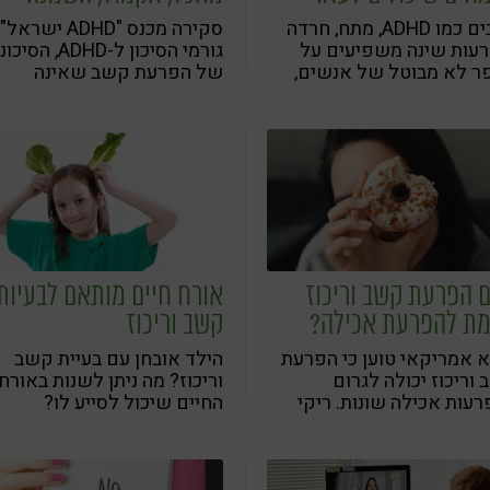
בהריון ועוד
מצבים כמו ADHD, מתח, חרדה
סקירה מכנס "ADHD ישראל"
רעות שינה משפיעים על
גורמי הסיכון ל-ADHD, ה
ר לא מבוטל של אנשים,
של הפרעת קשב שאינה
רים וילדים כאחד. פתרונות
מטופלת והגורם המפתיע
ים יכולים לסייע לשיפור
שמפחית את חומרת ההפרעה
וד, הגברת השלווה ושינה
תית וטובה
 הפרעת קשב וריכוז
אורח חיים מותאם לבעיות
מת להפרעת אכילה?
קשב וריכוז
 אמריקאי טוען כי הפרעת
הילד אובחן עם בעיית קשב
וריכוז יכולה לגרום
וריכוז? מה ניתן לשנות באורח
עות אכילה שונות. ריקי
החיים שיכול לסייע לו?
יץ יעקבס, פסיכולוגית
נית העוסקת בהפרעת קשב,
ה סימני שאלה וספקות