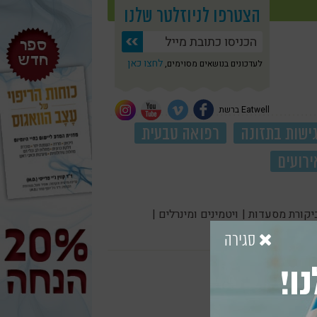
הצטרפו לניוזלטר שלנו
לחצו כאן
לעדכונים בנושאים מסוימים,
Eatwell ברשת
ישות בתזונה
רפואה טבעית
ירועים
יקורת מסעדות |
ויטמינים ומינרלים |
סגירה
ו!