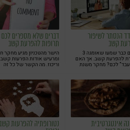
ע לטענות אלו. מי צודק?
ך הסובלים מהפרעת קשב
ים לשמור על הרגלי תזונה
אים?
ד הנסתר לשיפור
דברים שלא מספרים לכם 
עת קשב
תרופות להפרעת קשב
כולם כבר שמעו שאומגה 3
הישר מהטכניון מגיע מחקר ח
רת להפרעת קשב. אך האם
ומרעיש אודות הפרעות קשב
"עבד" לכם? מחקר משנת
וריכוז. מה הקשר של כל זה
מצא.
לתזונה?
נה אינטגרטיבית
נטורופתיה להפרעות קשב