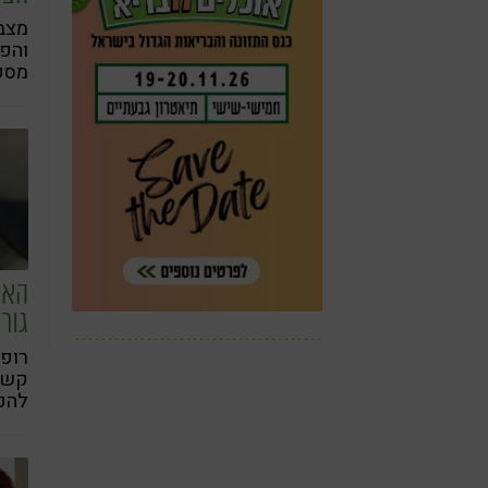
והפ
מספ
מבוג
טבעי
המיק
איכו
האם
גור
רופא
קשב 
להפר
מרקב
קלי
מעל