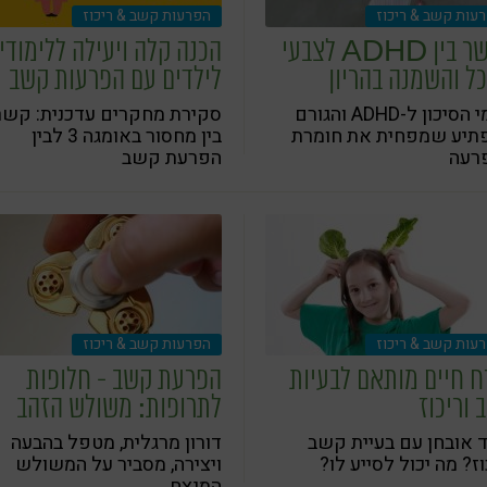
עות קשב & ריכוז
הפרעות קשב & ריכוז
הקשר בין ADHD לצבעי
הכנה קלה ויעילה ללימודי
ל והשמנה בהריון
לילדים עם הפרעות קשב
גורמי הסיכון ל-ADHD והגורם
סקירת מחקרים עדכנית: קשר
תיע שמפחית את חומרת
בין מחסור באומגה 3 לבין
רעה
הפרעת קשב
עות קשב & ריכוז
הפרעות קשב & ריכוז
ח חיים מותאם לבעיות
הפרעת קשב - חלופות
 וריכוז
לתרופות: משולש הזהב
 אובחן עם בעיית קשב
דורון מרגלית, מטפל בהבעה
וז? מה יכול לסייע לו?
ויצירה, מסביר על המשולש
המנצח