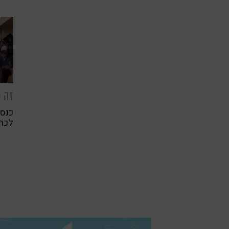
עם 
זה ק
שנים
לכרמ
בברי