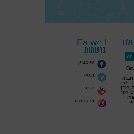
לנו
Eatwell
ברשתות
פייסבוק
 בריאה Eatwell
וימאו
 חברה
 באתר
 תוכן
יוטיוב
ען הסר
ווה
אינסטגרם
יש