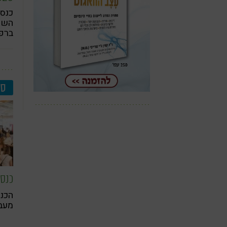
השנ
ברפו
יתקי
hers
סי
הכנ
ליומ
מעבר
וחיב
להיז
נקוד