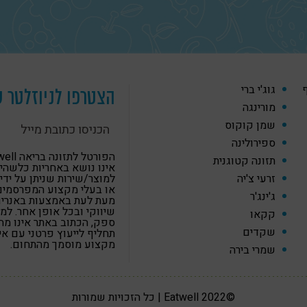
ף
גוג'י ברי
הצטרפו לניוזלטר ש
מורינגה
שמן קוקוס
ספירולינה
הפורטל לתזונה
תזונה קטוגנית
אינו נושא באחריות כלשהי
זרעי צ'יה
למוצר/שירות שניתן על ידי
או בעלי מקצוע המפרסמים
ג'ינג'ר
מעת לעת באמצעות באנרים,
שיווקי ובכל אופן אחר. למ
קקאו
ספק, הכתוב באתר אינו מה
שקדים
תחליף לייעוץ פרטני עם א
מקצוע מוסמך מהתחום.
שמרי בירה
©2022 Eatwell | כל הזכויות שמורות