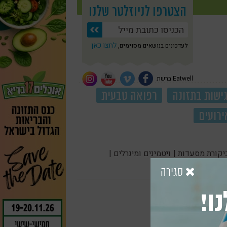
הצטרפו לניוזלטר שלנו
לחצו כאן
לעדכונים בנושאים מסוימים,
Eatwell ברשת
ישות בתזונה
רפואה טבעית
ירועים
יקורת מסעדות |
ויטמינים ומינרלים |
סגירה
ו!