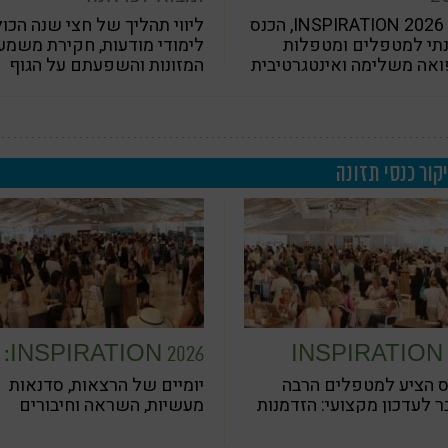
כנס INSPIRATION 2026, הכנס
ליווי תהליך של חצי שנה הכו
תי למטפלים ומטפלות
לימודי מודעות, חקירת משמע
אה משלימה ואינטגרטיבית
המזונות והשפעתם על הגוף
ים זו השנה החמישית תחת
והנפש, בשילוב עבודת נשימה,
המוטו: Healing Ourselves –
הנחיות שבועיות וכלים לאימון
Healing Ot
עצמי
קור כנסי תזונה
כנס INSPIRATION
INSPIRATION 2026:
2026: כ-1,500 מטפלים התכנסו
הכנס שיזכיר לכם למה בחרת
ס הציע למטפלים הרבה
יומיים של הרצאות, סדנאות
יים של השראה, ידע
להיות מטפלים
 לעדכון מקצועי: הזדמנות
מעשיות, השראה וחיבורים
ורים משמעותיים
כר בשליחות, להרחיב את
מקצועיים למטפלים ברפואה
ת המבט ולחזור לקליניקה
משלימה ואינטגרטיבית