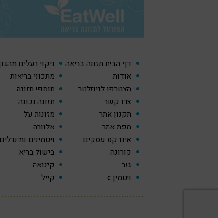
דף הבית תזונה בריאה
ניקוי רעלים מהגו
אודות
מתכוני בריאות
הצטרפו לניוזלטר
תוספי תזונה
צרו קשר
תזונה נכונה
תקנון אתר
מזונות על
מפת אתר
אלוורה
אינדקס עסקים
ויטמינים ומינרלים
קורונה
בישול בריא
גזר
קינואה
ויטמין c
קייל