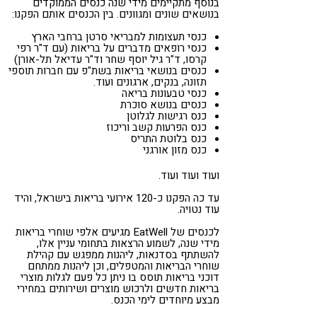
בנוסף מתקיימים מידי שנה כנסים הממוקדים
בנושאים שונים ומגוונים. בין הכנסים אותם הפקנו:
כנסי תעצומות למבריאי סרטן ברחבי הארץ
כנסי רופאים מדברים על בריאות (עם ד"ר רפי
קרסו, ד"ר גיל יוסף שחר וד"ר עדיאל תל-אורן)
כנסים בנושאי בריאות בשת"פ עם חברות תוספי
תזונה, בנקים, ארגונים ועוד.
כנסי טבעונות בריאה
כנסים בנושא סוכרת
כנס רגישות לגלוטן
כנס הפרעות קשב וריכוז
כנס בלוטת התריס
כנס מזון אורגני
ועוד ועוד ועוד.
עד כה הפקנו כ-120 אירועי בריאות בישראל, והיד
עוד נטויה.
לכנסים של EatWell מגיעים אלפי שוחרי בריאות
מידי שנה, לשמוע הרצאות בתחומי עניין אלו,
להשתתף בסדנאות, ליהנות ממפגש עם קהילת
שוחרי הבריאות והמטפלים, וכן ליהנות ממתחם
דוכני בריאות תוסס בו ניתן כל פעם לגלות מוצרי
בריאות חדשים ולרכוש מוצרים ושירותים במחירי
מבצע מיוחדים לימי הכנס.