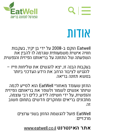
אודות
הרשמה לניוזלטר
אודות
בישול בריא
אינדקס עסקים
Eatwell הוקם ב-2008 על ידי בן יקיר, בעקבות
ריפוי ומניעת מחלות
בריאות האישה
חוויה אישית משמעותית שגרמה לו להבין את
השפעתה של התזונה על בריאותנו הפיזית והנפשית.
תוספי תזונה
מתכוני בריאות
בעקבות הבנה זו, יצא להגשים את שליחות חייו –
להנגיש לציבור הרחב את הידע העדכני ביותר
אירועים
שינוי תזונתי
בנושא תזונה בריאה.
גישות בתזונה
דיאטה
החזון שעומד מאחורי EatWell הוא לסייע לכמה
שיותר אנשים לשמור ולשפר את בריאותם הפיזית
ניקוי רעלים
מזונות על
והנפשית, על ידי חשיפה לידע, כלים רבי עוצמה,
מתכונים בריאים ומחקרים חדשים בתחום חשוב
זה.
ילדים
תזונה וספורט
EatWell פועל להגשמת החזון בשני ערוצים
הפרעות קשב & ריכוז
אכילה רגשית
מרכזיים:
רגישות לגלוטן
טעים להכיר
אתר האינטרנט
www.eatwell.co.il