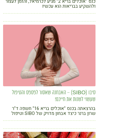
כנס “אוכלים בריא 2” מגיע לכרמיאל, והזמן לעצור
ולהשקיע בבריאות הוא עכשיו
סיבו (SIBO) – האבחנה שאסור לפספס והטיפול
שעשוי לשנות את חייכם!
בהרצאתה בכנס "אוכלים בריא 16" חשפה ד"ר
שרון ברנר כיצד אבחון מדויק של SIBO וטיפול
משולב של רפואה קונבנציונלית וטבעית יכולים
להחזיר שקט למערכת העיכול – ולחיים.