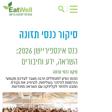
הרשמה לניוזלטר
אודות
סיקור כנסי תזונה
בישול בריא
אינדקס עסקים
ריפוי ומניעת מחלות
בריאות האישה
כנס אינספיריישן 2026:
תוספי תזונה
מתכוני בריאות
השראה, ידע וחיבורים
אירועים
שינוי תזונתי
גישות בתזונה
סיקור כנסי תזונה
דיאטה
הכנס הציע למטפלים הרבה מעבר לעדכון מקצועי:
ניקוי רעלים
מזונות על
הזדמנות להיזכר בשליחות, להרחיב את נקודת
המבט ולחזור לקליניקה עם השראה מחודשת
ילדים
תזונה וספורט
הפרעות קשב & ריכוז
אכילה רגשית
רגישות לגלוטן
טעים להכיר