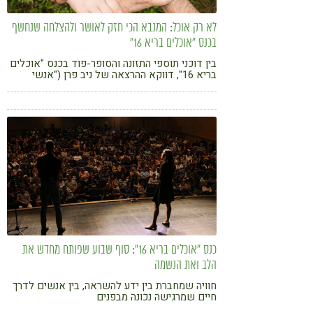
לא רק אוכל: המנבא הכי חזק לאושר ולהצלחה שנחשף
בכנס "אוכלים בריא 16"
בין דוכני תוספי התזונה והסופר-פוד בכנס "אוכלים
בריא 16", דווקא ההרצאה של ניב פרן ("אנשי
המחר") הזכירה לנו שהמזון הכי חשוב הוא זה
שאנחנו נותנים לתודעה שלנו. חזרתי עם המתכון
המלא לחיים טובים יותר
כנס "אוכלים בריא 16": סוף שבוע שפותח מחדש את
הלב ואת הנשמה
חוויה שמחברת בין ידע להשראה, בין אנשים לדרך
חיים שמרגישה נכונה מבפנים