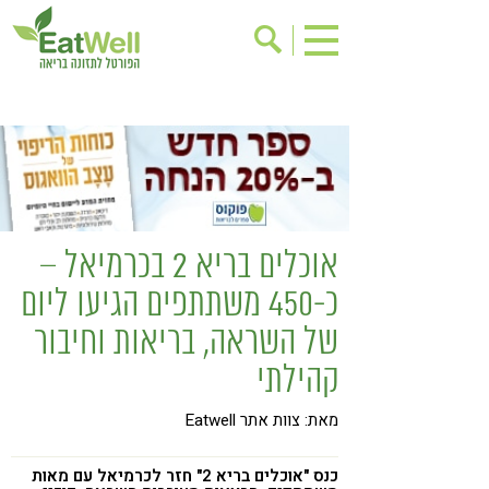
הרשמה לניוזלטר
אודות
בישול בריא
אינדקס עסקים
ריפוי ומניעת מחלות
בריאות האישה
תוספי תזונה
מתכוני בריאות
אוכלים בריא 2 בכרמיאל –
אירועים
שינוי תזונתי
כ-450 משתתפים הגיעו ליום
גישות בתזונה
דיאטה
של השראה, בריאות וחיבור
ניקוי רעלים
מזונות על
קהילתי
ילדים
תזונה וספורט
מאת: צוות אתר Eatwell
הפרעות קשב & ריכוז
אכילה רגשית
רגישות לגלוטן
טעים להכיר
כנס "אוכלים בריא 2" חזר לכרמיאל עם מאות