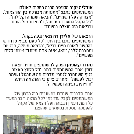
אודליה יקיר
הכניסה הרבה חיוכים לאולם.
המשתתפים כתבו: "אתנחתה מבורכת בין ההרצאות",
"מצחיקה על השמיים", "הביאה שמחה וקלילות",
"כל הקהל התעורר בזכותה", ו"החיבור של הומור
ובריאות היה מוצלח במיוחד".
הרצאתו של
אלירן דה מאיו
נגעה בקהל.
המשתתפים כתבו בין היתר: "כל פעם מביא פן חדש
בהקשר לאורח חיים בריא", "הרצאה מעולה, מרגשת
ומחברת ללב", "וואו, איזה אדם מיוחד" ו-"נתן כלים
מעשיים".
נמרוד קאופמן
העניק למשתתפים חוויה יוצאת
דופן. אחד המשתתפים כתב: "כל הלחץ האצור
בגוף השתחרר לגמרי. מדהים מה שתרגול נשימה
יכול לעשות", ואחרים ציינו כי ההרצאה הייתה
"חווייתית, נעימה ומעשירה".
אחד הדברים שחזרו במשובים היה הרצון של
המשתתפים לקבל עוד זמן לכל מרצה. דבר המעיד
על רמת העניין הגבוהה ועל הצמא של הקהל
להעמקה נוספת בנושאים שהוצגו.