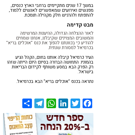
במשך 17 שנים מתקיימים ברחבי הארץ כנסים,
מפגשים ואירועים שמאפשרים לאנשים ללמוד,
להתפתח ולהרגיש חלק מקהילה תומכת.
מבט קדימה
לאור ההצלחה הגדולה, ההיענות המרשימה
והמשובים המצוינים שקיבלנו, אנחנו שמחים
להודיע כי בכוונתנו להפוך את כנס "אוכלים בריא"
בכרמיאל למסורת שנתית.
העיר כרמיאל קיבלה אותנו בחום, הקהל הגיע
בהמוניו. התחושה הברורה בסיום היום הייתה שזהו
רק הפרק הבא במסע משותף לקידום הבריאות
בישראל.
נתראה בכנס "אוכלים בריא" הבא בכרמיאל.
Share
Telegram
WhatsApp
LinkedIn
Twitter
Facebook