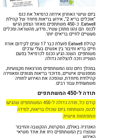
ביום שישי האחרון אירחה כרמיאל את כנס
"אוכלים בריא 2", אירוע בריאות מיוחד של קהילת
Eatwell. כ-450 משתתפים מאזור הצפון הגיעו
לכנס. הם נהנו מתוכן עשיר, מידע, מהשראה ומכלים
מעשיים לחיים בריאים יותר.
קהילת Eatwell פועלת כבר 17 שנים לקידום אורח
חיים בריא וחיבור בין אנשים בעלי ערכים
משותפים. השנה הגיע הכנס לכרמיאל בפעם
השנייה וזכה להצלחה גדולה.
במהלך היום נהנו המשתתפים מהרצאות מקצועיות,
ממפגשים אישיים, מדוכני בריאות מגוונים ומאווירה
קהילתית מיוחדת, שהפכה את האירוע לחוויה
משמעותית עבור רבים.
תודה ל-450 המשתתפים
קודם כל, תודה גדולה ל-450 המשתתפים שהגיעו
לכנס, והשתתפו ביום שכולו בריאות, למידה
והתפתחות אישית.
האנרגיה באולם, הסקרנות, ההקשבה והחיבור
שנוצרו בין המשתתפים היוו את אחד משיאי
האירוע.