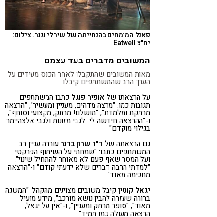
פאנל המומחים בהנחייתה של שירלי וגנר. צילום:
יח"צ Eatwell
המשובים מדברים בעד עצמם
מאות המשובים שהתקבלו לאחר הכנס מעידים על
הערך הרב שהמשתתפים קיבלו.
על הרצאתו של
אופיר פוגל
כתבו המשתתפים
תגובות כמו: "מרצה מדהים, מעניין ומעשיר", "הרצאה
מרתקת ומלמדת", "מושלם! מרתק, מקצועי וסוחף",
ו-"ההרצאה חידשה לי לגבי מזונות ולגבי אלצהיימר
בגילוי מוקדם"
גם הרצאתה של
ד"ר שרון ברנר
עוררה עניין רב.
המשתתפים כתבו: "שמחתי על השיתוף הפרקטי
ועל המסר שאף פעם לא מאוחר להתחיל שינוי",
"למדתי הרבה דברים שלא ידעתי קודם" ו-"הרצאה
מחכימה מאוד".
יגאל קוטין
קיבל משובים מצוינים מהקהל: "המשגה
ברורה שעזרה להבין נושא מורכב", מידע מועיל
מאוד", "סופר מרתק ומעניין", ו-"אין על יגאל,
הרצאה מעולה כמו תמיד".