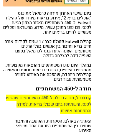
ביום שישי האחרון אירחה כרמיאל את כנס
"אוכלים בריא 2", אירוע בריאות מיוחד של קהילת
Eatwell. כ-450 משתתפים מאזור הצפון הגיעו
לכנס. הם נהנו מתוכן עשיר, מידע, מהשראה ומכלים
מעשיים לחיים בריאים יותר.
קהילת Eatwell פועלת כבר 17 שנים לקידום אורח
חיים בריא וחיבור בין אנשים בעלי ערכים
משותפים. השנה הגיע הכנס לכרמיאל בפעם
השנייה וזכה להצלחה גדולה.
במהלך היום נהנו המשתתפים מהרצאות מקצועיות,
ממפגשים אישיים, מדוכני בריאות מגוונים ומאווירה
קהילתית מיוחדת, שהפכה את האירוע לחוויה
משמעותית עבור רבים.
תודה ל-450 המשתתפים
קודם כל, תודה גדולה ל-450 המשתתפים שהגיעו
לכנס, והשתתפו ביום שכולו בריאות, למידה
והתפתחות אישית.
האנרגיה באולם, הסקרנות, ההקשבה והחיבור
שנוצרו בין המשתתפים היוו את אחד משיאי
האירוע.