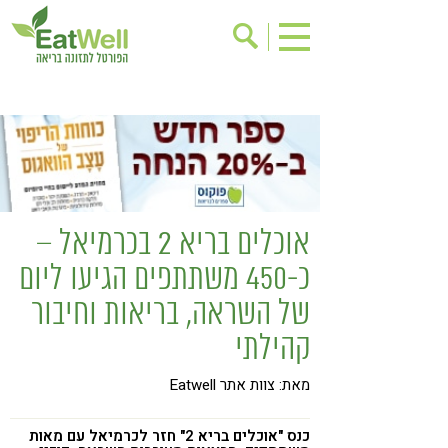
הרשמה לניוזלטר
אודות
בישול בריא
אינדקס עסקים
ריפוי ומניעת מחלות
בריאות האישה
תוספי תזונה
מתכוני בריאות
אוכלים בריא 2 בכרמיאל –
אירועים
שינוי תזונתי
כ-450 משתתפים הגיעו ליום
גישות בתזונה
דיאטה
של השראה, בריאות וחיבור
ניקוי רעלים
מזונות על
קהילתי
ילדים
תזונה וספורט
מאת: צוות אתר Eatwell
הפרעות קשב & ריכוז
אכילה רגשית
רגישות לגלוטן
טעים להכיר
כנס "אוכלים בריא 2" חזר לכרמיאל עם מאות