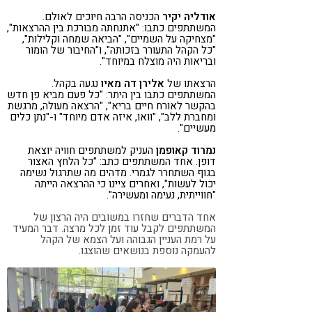
אודליה יקיר
הכניסה הרבה חיוכים לאולם.
המשתתפים כתבו: "אתנחתה מבורכת בין ההרצאות",
"מצחיקה על השמיים", "הביאה שמחה וקלילות",
"כל הקהל התעורר בזכותה", ו"החיבור של הומור
ובריאות היה מוצלח במיוחד".
הרצאתו של
אלירן דה מאיו
נגעה בקהל.
המשתתפים כתבו בין היתר: "כל פעם מביא פן חדש
בהקשר לאורח חיים בריא", "הרצאה מעולה, מרגשת
ומחברת ללב", "וואו, איזה אדם מיוחד" ו-"נתן כלים
מעשיים".
נמרוד קאופמן
העניק למשתתפים חוויה יוצאת
דופן. אחד המשתתפים כתב: "כל הלחץ האצור
בגוף השתחרר לגמרי. מדהים מה שתרגול נשימה
יכול לעשות", ואחרים ציינו כי ההרצאה הייתה
"חווייתית, נעימה ומעשירה".
אחד הדברים שחזרו במשובים היה הרצון של
המשתתפים לקבל עוד זמן לכל מרצה. דבר המעיד
על רמת העניין הגבוהה ועל הצמא של הקהל
להעמקה נוספת בנושאים שהוצגו.