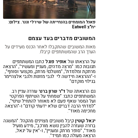
פאנל המומחים בהנחייתה של שירלי וגנר. צילום:
יח"צ Eatwell
המשובים מדברים בעד עצמם
מאות המשובים שהתקבלו לאחר הכנס מעידים על
הערך הרב שהמשתתפים קיבלו.
על הרצאתו של
אופיר פוגל
כתבו המשתתפים
תגובות כמו: "מרצה מדהים, מעניין ומעשיר", "הרצאה
מרתקת ומלמדת", "מושלם! מרתק, מקצועי וסוחף",
ו-"ההרצאה חידשה לי לגבי מזונות ולגבי אלצהיימר
בגילוי מוקדם"
גם הרצאתה של
ד"ר שרון ברנר
עוררה עניין רב.
המשתתפים כתבו: "שמחתי על השיתוף הפרקטי
ועל המסר שאף פעם לא מאוחר להתחיל שינוי",
"למדתי הרבה דברים שלא ידעתי קודם" ו-"הרצאה
מחכימה מאוד".
יגאל קוטין
קיבל משובים מצוינים מהקהל: "המשגה
ברורה שעזרה להבין נושא מורכב", מידע מועיל
מאוד", "סופר מרתק ומעניין", ו-"אין על יגאל,
הרצאה מעולה כמו תמיד".