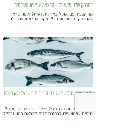
המרחק שלנו מהאוכל – הרצאה עניינית ופרקטית
מה הבעיה עם אוכל באריזות נאות? ולמה כדאי
להתרחק מבשר מעובד? סיקור הרצאתו של ד"ר
אורי מאיר צ'יזיק, היסטוריון תזונה ורפואה
כל מה שרצית לדעת על דגי הבריכות בישראל ולא העזת
לשאול
איך נדע שבחרנו דג טרי? ואילו דגים הכי בריאים?
טיפים שימושיים לבחירת דגים לקראת החג, ובכלל