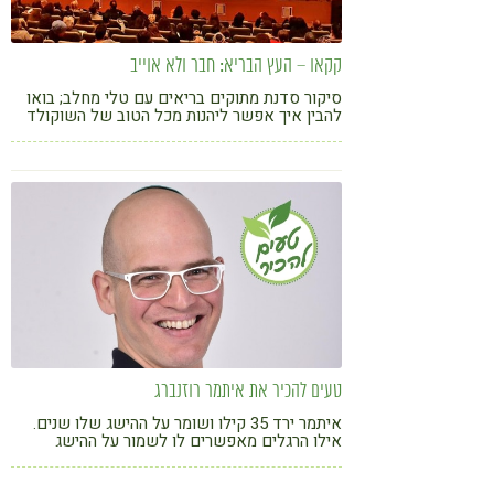
קקאו – העץ הבריא: חבר ולא אוייב
סיקור סדנת מתוקים בריאים עם טלי מחלב; בואו
להבין איך אפשר ליהנות מכל הטוב של השוקולד
ולשמור על הבריאות
טעים להכיר את איתמר רוזנברג
איתמר ירד 35 קילו ושומר על ההישג שלו שנים.
אילו הרגלים מאפשרים לו לשמור על ההישג
למרות לו"ז עמוס ומשפחה גדולה?