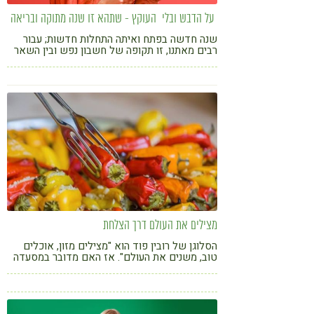
על הדבש ובלי העוקץ - שתהא זו שנה מתוקה ובריאה
שנה חדשה בפתח ואיתה התחלות חדשות; עבור
רבים מאתנו, זו תקופה של חשבון נפש ובין השאר
גם "חשבון לגוף", בשל קילוגרמים עודפים שצברנו
בחודשי הקיץ או אתגרי בריאות חדשים שמניעים
אותנו צעד אחד קדימה לקראת שינוי תזונתי
מצילים את העולם דרך הצלחת
הסלוגן של רובין פוד הוא "מצילים מזון, אוכלים
טוב, משנים את העולם". אז האם מדובר במסעדה
חיפאית מעניינת או מקום שמוביל שינוי?