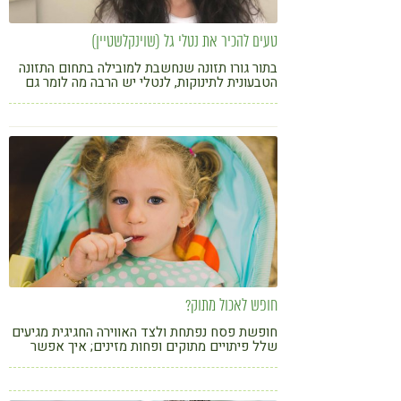
טעים להכיר את נטלי גל (שוינקלשטיין)
בתור גורו תזונה שנחשבת למובילה בתחום התזונה
הטבעונית לתינוקות, לנטלי יש הרבה מה לומר גם
על תזונה למבוגרים. בואו להכיר את הגישה
המרתקת של נטלי ולהתפנק עם המתכון שלה
לשווארמה טופו ערמונים
חופש לאכול מתוק?
חופשת פסח נפתחת ולצד האווירה החגיגית מגיעים
שלל פיתויים מתוקים ופחות מזינים; איך אפשר
לשפר את תזונת הילדים ולשמור על תקשורת
חיובית בבית?