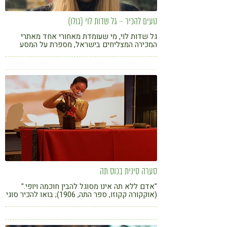
טעים להכיר – גל שדות לוי (גולו)
גל שדות לוי, מי שעומדת מאחורי אחד מאתרי
המכירה המצליחים בישראל, מספרת על המסע
התזונתי שעשתה והפער בין אינסטגרם לחיים
האמיתיים (ואיך שהוא סייע לה לשפר את אורח
החיים)
סערה סינית בכוס תה
"אדם ללא תה אינו מסוגל להבין חוכמה ויופי."
(אוקקורה קקוזו, ספר התה, 1906); בואו להכיר סוגי
תה חדשים ולהבין מהם הערכים התזונתיים של
התה