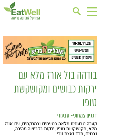
הרשמה לניוזלטר
אודות
בישול בריא
אינדקס עסקים
ריפוי ומניעת מחלות
בריאות האישה
תוספי תזונה
מתכוני בריאות
בודהה בול אורז מלא עם
אירועים
שינוי תזונתי
ירקות כבושים ומקושקשת
גישות בתזונה
דיאטה
טופו
ניקוי רעלים
מזונות על
ילדים
תזונה וספורט
דגנים
צמחוני- טבעוני
הפרעות קשב & ריכוז
אכילה רגשית
קערה טבעונית מלאה בטעמים ובמרקמים, עם אורז
מלא, מקושקשת טופו, ירקות בכבישה מהירה,
נבטים, תרד ואצת נורי
רגישות לגלוטן
טעים להכיר