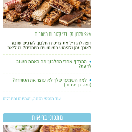
93% חלבון נקי בלי קלוריות מיותרות
רוצה להגדיל את צריכת החלבון, להרגיש שובע
לאורך זמן ולהימנע מנשנושים מיותרים? בג'ליאת
יש 93% חלבון נקי, ללא סוכר, ללא שומן וללא
תוספים מיותרים.
המרדף אחרי החלבון: מה באמת חשוב
לדעת?
למה השמפו שלך לא עוצר את הנשירה?
(ומה כן יעבוד)
עוד תוספי תזונה, ויטמינים ומינרלים
מתכוני בריאות