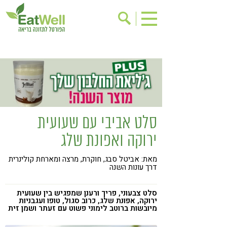
הרשמה לניוזלטר
אודות
בישול בריא
אינדקס עסקים
ריפוי ומניעת מחלות
בריאות האישה
תוספי תזונה
מתכוני בריאות
סלט אביבי עם שעועית
אירועים
שינוי תזונתי
ירוקה ואפונת שלג
גישות בתזונה
דיאטה
מאת: אביטל סבג, חוקרת, מרצה ומארחת קולינרית
ניקוי רעלים
מזונות על
דרך עונות השנה
ילדים
תזונה וספורט
סלט צבעוני, פריך ורענן שמפגיש בין שעועית
הפרעות קשב & ריכוז
אכילה רגשית
ירוקה, אפונת שלג, כרוב סגול, טופו ועגבניות
מיובשות ברוטב לימוני פשוט עם זעתר ושמן זית
רגישות לגלוטן
טעים להכיר