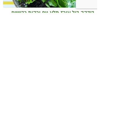
בודהה בול אורז מלא עם ירקות כבושים
ומקושקשת טופו
כיצד מגפת ההשמנה סוללת את הדרך
לאלצהיימר, והפתרון של הרפואה
האינטגרטיבית