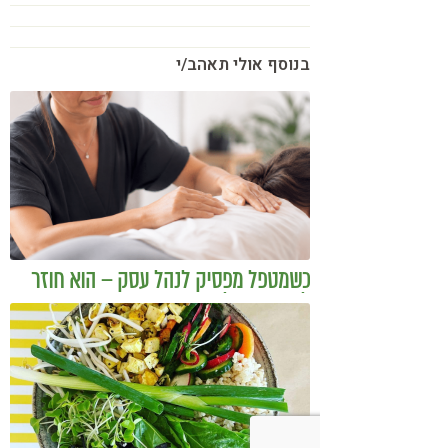
בנוסף אולי תאהב/י
כשמטפל מפסיק לנהל עסק – הוא חוזר
להיות מטפל