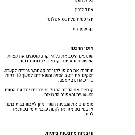
אחד לימון
חצי כפית מלח גס אטלנטי
כף שמן זית
אופן ההכנה:
שוטפים היטב את כל הירקות, קוטמים את קצוות
השעועית והאפונה וקוצצים לפרוסות דקות.
חותכים את הטופו לקוביות קטנות,מעבירים לקערה,
יוצקים את רוטב הסויה ומשאירים למשך 10 דקות
כדי שהרוטב ייספג .
קוצצים את הכרוב הסגול ומערבבים יחד עם הטופו
והשעועית והאפונה הקצוצות.
מוסיפים את עגבניות השרי. ניתן לייבש בבית בתנור
או במייבש מזון או לקנות עגבניות מיובשות או
לחות.
עגבניות מיובשות ביתיות