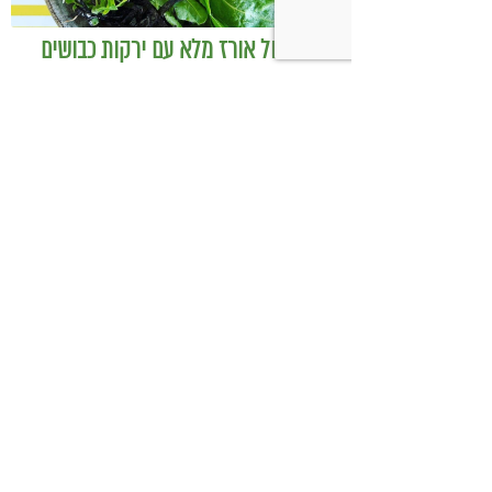
בודהה בול אורז מלא עם ירקות כבושים
ומקושקשת טופו
כיצד מגפת ההשמנה סוללת את הדרך
לאלצהיימר, והפתרון של הרפואה
האינטגרטיבית