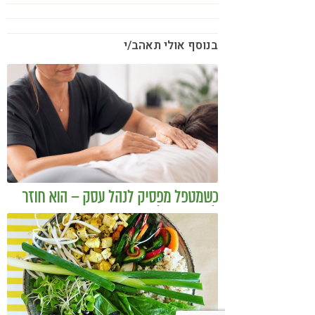
בנוסף אולי תאהב/י
כשמטפל מפסיק לנהל עסק – הוא חוזר
להיות מטפל