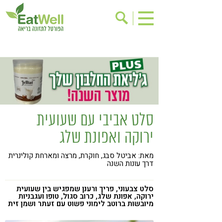
הרשמה לניוזלטר
אודות
בישול בריא
אינדקס עסקים
ריפוי ומניעת מחלות
בריאות האישה
תוספי תזונה
מתכוני בריאות
סלט אביבי עם שעועית
אירועים
שינוי תזונתי
ירוקה ואפונת שלג
גישות בתזונה
דיאטה
מאת: אביטל סבג, חוקרת, מרצה ומארחת קולינרית
ניקוי רעלים
מזונות על
דרך עונות השנה
ילדים
תזונה וספורט
סלט צבעוני, פריך ורענן שמפגיש בין שעועית
הפרעות קשב & ריכוז
אכילה רגשית
ירוקה, אפונת שלג, כרוב סגול, טופו ועגבניות
מיובשות ברוטב לימוני פשוט עם זעתר ושמן זית
רגישות לגלוטן
טעים להכיר