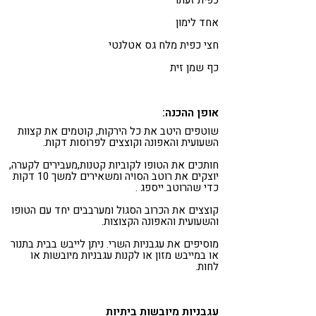
אחד לימון
חצי כפית מלח גס אטלנטי
כף שמן זית
אופן ההכנה:
שוטפים היטב את כל הירקות, קוטמים את קצוות
השעועית והאפונה וקוצצים לפרוסות דקות.
חותכים את הטופו לקוביות קטנות,מעבירים לקערה,
יוצקים את רוטב הסויה ומשאירים למשך 10 דקות
כדי שהרוטב ייספג .
קוצצים את הכרוב הסגול ומערבבים יחד עם הטופו
והשעועית והאפונה הקצוצות.
מוסיפים את עגבניות השרי. ניתן לייבש בבית בתנור
או במייבש מזון או לקנות עגבניות מיובשות או
לחות.
עגבניות מיובשות ביתיות