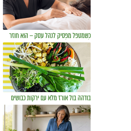
כשמטפל מפסיק לנהל עסק – הוא חוזר
להיות מטפל
בודהה בול אורז מלא עם ירקות כבושים
ומקושקשת טופו