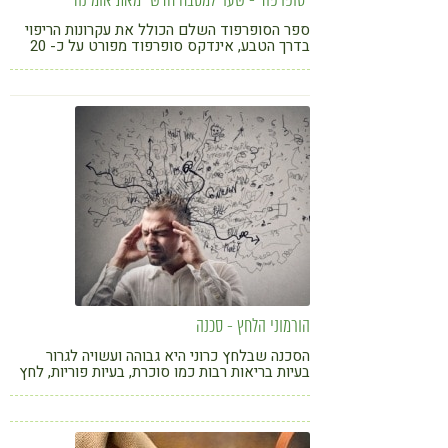
"סופרפוד - שער למטבח חדש" מאת אומינה
ספר הסופרפוד השלם הכולל את עקרונות הריפוי
בדרך הטבע, אינדקס סופרפוד מפורט על כ- 20
סופרפוד, מחקרים, וכ-100 מתכונים של מנות
גורמה. כשמאמצים את בשורת הסופרפוד, מגלים
שהאוכל יכול לענג ולרפא אותנו גם יחד
הורמוני הלחץ - סכנה
הסכנה שבלחץ כרוני היא גבוהה ועשויה לגרור
בעיות בריאות רבות כמו סוכרת, בעיות פוריות, לחץ
דם ועוד. בספרו "לא לסוכרת" מתייחס לכך ד"ר
מארק היימן. בדקו כיצד אתם פוגעים בבריאותכם
כשחייכם עתירי לחץ ומתח