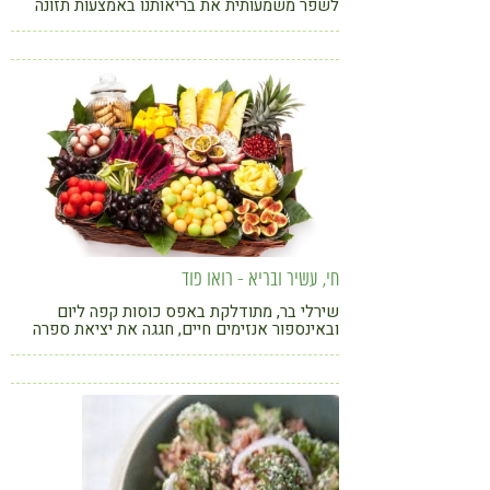
לשפר משמעותית את בריאותנו באמצעות תזונה
טבעית, פשוטה וטעימה. מהם מזונות העל ומספר
טיפים לשילוב באורח החיים שלנו
חי, עשיר ובריא - רואו פוד
שירלי בר, מתודלקת באפס כוסות קפה ליום
ובאינספור אנזימים חיים, חגגה את יציאת ספרה
החדש בנושא רואו פוד בסדנת בישול רבת
משתתפים. כתבתנו חזרה עם שפע רעיונות יצירתיים
ובריאים