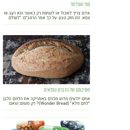
מתי אוכלים?
אדם צריך לאכול או לשתות רק כאשר הוא רעֵב או
צמֵא. זהו חוק טבע. על כך אמר הרמב"ם: "לעולם
לא יאכל אדם אלא כשהוא רעב ולא ישתה אלא
כשהוא צמא" (משנה תורה, ספר המדע, הלכות
דעות, ד, א).
חשיבותם של הדגנים המלאים
אתם יודעים מדוע מכנים באמריקה את הלחם הלבן
"לחם פלא" (Wonder Bread)? רק משום שאם
אתם אוכלים אותו, פלא שאתם עדיין בחיים.