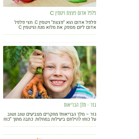
פלפל אדום פצצת ויטמין C
פלפל אדום הוא "פצצת" ויטמין C. חצי פלפל
אדום ליום מספק את מלוא מנת הויטמין C
המומלצת. בואו להכיר מקרוב את החבר האדום.
גזר - מלך הבריאות
גזר – מלך הבריאות! מחקרים מצביעים שוב ושוב
על כוחו להילחם ביעילות במחלות. כתבה מתוך "כוח
הצבע" - המדריך השלם לצריכת ירקות מ-5 קבוצות
הצבע בעריכת מועצת הצמחים ענף ירקות