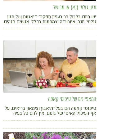
מזון גולמי (נא) או מבושל
יש היום בלבול רב בעניין תפקיד דיאטות של מזון
גולמי, יוגה, איורוודה וצמחונות בכלל. אנשים מזהים
תזונה צמחונית עם מזון גולמי בלבד. בישול ירקות
אינו הופך אותם לבשר! תזונה צמחונית כוללת את
כל מצרכי המזון שאינם בשר, ובכללם מבושלים.
הרבה מצרכי מזון חייבים בישול כדי שיהיה אפשר
לעכלם. דוגמאות לכך הן אורז ותפוחי אדמה.
המאפיינים של טיפוסי קאפה
טיפוסי קאפה הם בעלי תיאבון וצימאון בריאים, על
אף העיכול האיטי של גופם. אין להם כל בעיה
לדלג על ארוחה או לעבוד ללא אוכל.