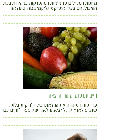
מזונות המכילים פחמימות המתפרקות במהירות בעת
העיכול, הם בעלי אינדקס גליקמי גבוה. כתוצאה
מכך, רמת הגלוקוז בדם עולה במהירות. לעומת זאת,
למזונות המכילים פחמימות המתפרקות לאיטן
והמשחררות את הגלוקוז לאט אל זרם הדם, יש
אינדקס גליקמי נמוך.
חיים עם סרטן סיקור הרצאה
עדי קורח סיקרה את הרצאתו של ד"ר קית בלוק,
שהגיע לארץ לרגל יציאתו לאור של ספרו "חיים עם
הסרטן". ההרצאה נסובה סביב שיטת הטיפול
ההוליסטית של ד"ר בלוק המשלבת תזונה נכונה,
כושר גופני וטיפול במקרי לחץ וחרדה.