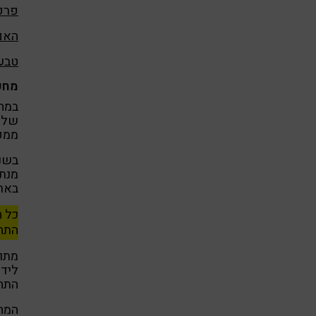
פרקי
האם
טבעו
מחק
במה
שלוש
ממקו
בשני
מנת 
בארצ
כל ה
התחל
מתו
לידי
התחל
המח