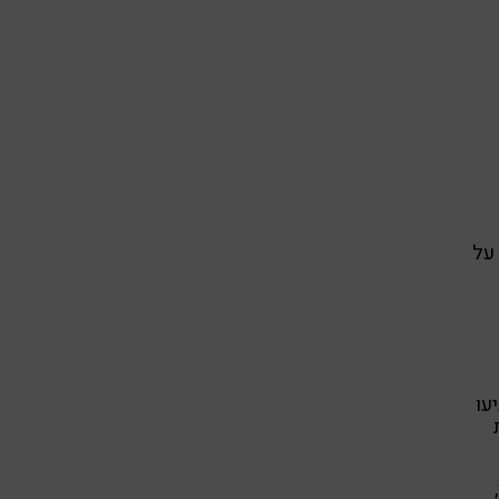
על
עו