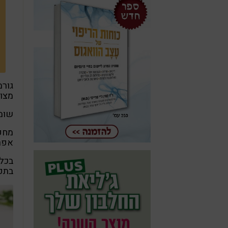
גורמ
מצו
שומן
מחקר
אפרי
בכל 
בתפר