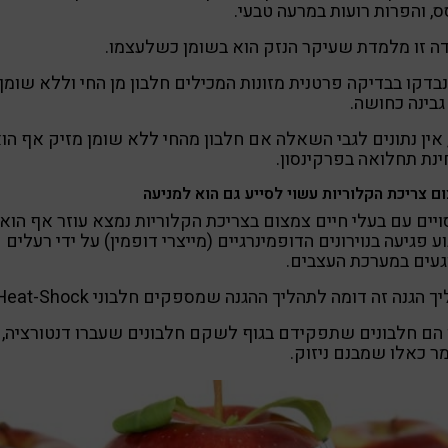
, והפרות רועות במרעה טבעי.
ה זו מלמדת שעיקר הנזק הוא בשומן כשלעצמו.
בדקו בבדיקה פרטנית מזונות המכילים חלבון מן החי וללא שומן,
גבינה כחושה.
 אין נתונים לגבי השאלה אם חלבון מהחי ללא שומן מזיק אף הו
נת תחלואה בפרקינסון.
ם צריכת הקלוריות עשוי לסייע גם הוא למניעה
ויים עם בעלי חיים צמצום בצריכת הקלוריות נמצא עוזר אף הוא
ע פגיעה בנוירונים הדופמינרגיים (מייצרי דופמין) על ידי רעלים
עים במערכת העצבים.
ך הגנה זה דומה לתהליך ההגנה שמספקים חלבוני Heat-Shock.
הם חלבונים שתפקידם בגוף לשקם חלבונים שעברו דנטורציה,
ר כאלו שמבנם ניזוק.