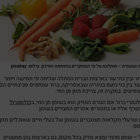
 טבעונית – מומלצת על פי המחקרים בהפחתת הסיכון. צילום: pixabay
 ובין כהי עור בארצות הברית המחלה שכיחה פי חמישה ויותר
 בין בני גזעם בניגריה שבאפריקה, ברור שנתונים סביבתיים הם
יעים. במקרה זה, צריכת מזון מן החי.
גמרי ברור אם הגורם המזיק הוא בשומן מן החי, ב
כולסטרול
רף אליו או בחומרים אחרים המצויים בשומן.
 שרעלי חקלאות מצטברים בשומן של בעלי חיים שאוכלים מזון
ס.
– שומן מהחי נמצא מזיק בכל מקום, גם בארצות בהן ממעטים