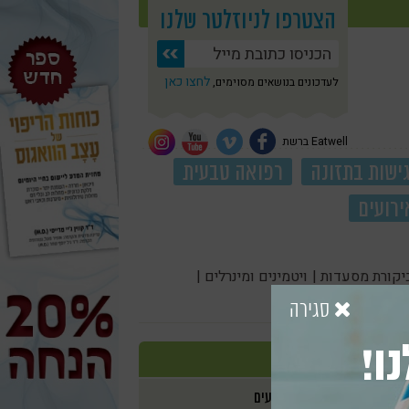
הצטרפו לניוזלטר שלנו
לחצו כאן
לעדכונים בנושאים מסוימים,
Eatwell ברשת
ישות בתזונה
רפואה טבעית
ירועים
יקורת מסעדות |
ויטמינים ומינרלים |
סגירה
ו!
אירועים