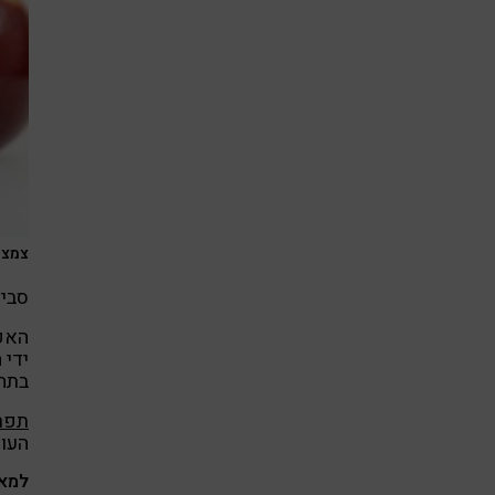
צמצום
סביר
האפש
ידי 
בתהל
תפרי
העורקים 
למאמ