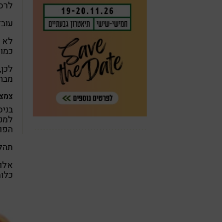
לרסס
עובד
לא נ
כמו 
לכן,
מבחי
צמצו
בניס
למנו
הפוג
תהלי
אלו 
כלומ