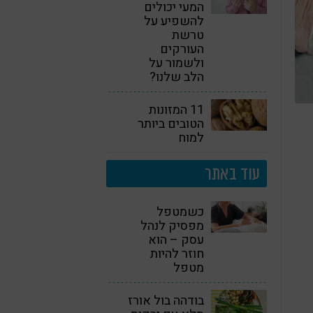
המעי יכולים
להשפיע על
טרשת
העורקים
ולשמור על
הלב שלנו?
11 המזונות
הטובים ביותר
למוח
עוד באתר
כשמטפל
מפסיק לנהל
עסק – הוא
חוזר להיות
מטפל
בודהה בול אורז