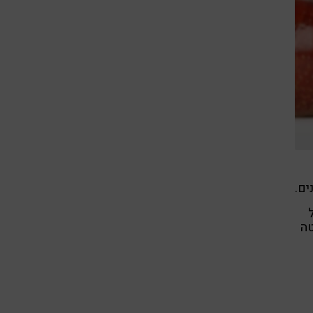
ים.
טה