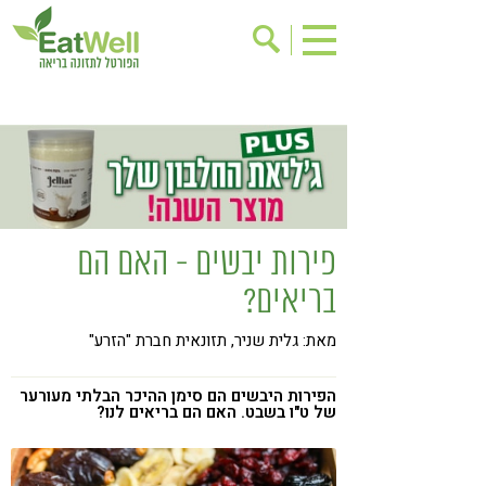
הרשמה לניוזלטר
אודות
בישול בריא
אינדקס עסקים
ריפוי ומניעת מחלות
בריאות האישה
תוספי תזונה
מתכוני בריאות
פירות יבשים - האם הם
אירועים
שינוי תזונתי
בריאים?
גישות בתזונה
דיאטה
מאת: גלית שניר, תזונאית חברת "הזרע"
ניקוי רעלים
מזונות על
ילדים
תזונה וספורט
הפירות היבשים הם סימן ההיכר הבלתי מעורער
של ט"ו בשבט. האם הם בריאים לנו?
הפרעות קשב & ריכוז
אכילה רגשית
רגישות לגלוטן
טעים להכיר