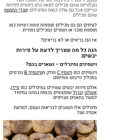
הקלוריות שהם מכילים למאה גרם (יחסית לפירות
טריים) אבל גם עולה כמות המינרלים ו
נוגדי החמצון
שהם מכילים.
לעיתים הם גם מכילים תוספות פחות רצויות כמו
תוספת סוכר או חומרים המכילים גופרית.
אז הם בריאים או לא בריאים?
הנה כל מה שצריך לדעת על פירות
יבשים:
ויטמינים ומינרלים – נשארים בהם?
ויטמינים כמו
ויטמין C
וחלק מ
וויטמיני B
נהרסים
בתהליך הייבוש והחימום.
אולם פירות יבשים עשירים במינרלים כמו
סידן
,
אשלגן
ו
ברזל
שנמצאים בכמות גבוהה במיוחד
למשל בתאנים ושזיפים.
מינרלים אלו חשובים לבריאות העצם, למניעת
אנמיה ועוד.