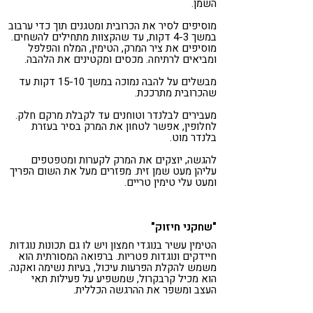
השמן.
מוסיפים לסיר את הכרובית ומטגנים תוך כדי ערבוב
במשך 4-3 דקות, עד שהקצוות מתחילים להשחים.
מוסיפים את ציר המרק, הטימין, המלח והפלפל
ומביאים לרתיחה. מכסים ומקטינים את הלהבה.
מבשלים על להבה נמוכה במשך 15-10 דקות עד
שהכרובית מתרככת.
מעבירים לבלנדר וטוחנים עד לקבלת מרקם חלק.
לחלופין, אפשר לטחון את המרק בסיר בעזרת
בלנדר מוט.
להגשה, יוצקים את המרק לקערות ומטפטפים
עליהן מעט שמן זית. מפזרים מעל את השום הפריך
ומעט עלי טימין טריים.
"שחקני חיזוק"
הטימין עשיר בנוגדי חמצון ויש לו גם תכונות נוגדות
חיידקים ונוגדות פטריות. ברפואה המסורתית הוא
משמש להקלת הפרעות עיכול, בעיות נשימה ואקנה.
הוא מכיל קרבקרול, שמשפיע על פעילות תאי
העצב ומשפר את ההרגשה הכללית.