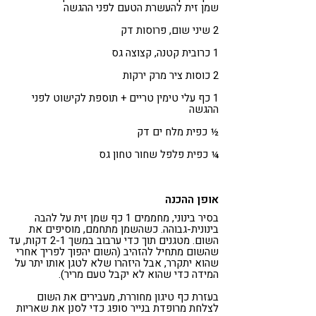
שמן זית להעשרת הטעם לפני ההגשה
2 שיני שום, פרוסות דק
1 כרובית קטנה, קצוצה גס
2 כוסות ציר מרק ירקות
1 כף עלי טימין טריים + תוספת לקישוט לפני
ההגשה
½ כפית מלח ים דק
¼ כפית פלפל שחור טחון גס
אופן ההכנה
בסיר בינוני, מחממים 1 כף שמן זית על להבה
בינונית-גבוהה. כשהשמן מתחמם, מוסיפים את
השום. מטגנים תוך כדי ערבוב במשך 2-1 דקות, עד
שהשום מתחיל להזהיב (השום יהפוך לפריך אחרי
שהוא יתקרר, אבל היזהרו שלא לטגן אותו יתר על
המידה כדי שהוא לא יקבל טעם מריר).
בעזרת כף טיגון מחוררת, מעבירים את השום
לצלחת מרופדת בנייר סופג כדי לסנן את שאריות