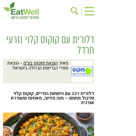
הרשמה לניוזלטר
אודות
דלורית עם קוקוס קלוי וזרעי
בישול בריא
אינדקס עסקים
חרדל
ריפוי ומניעת מחלות
בריאות האישה
מאת:
הוצאת פוקוס בע"מ
- הוצאת
תוספי תזונה
מתכוני בריאות
ספרי הבריאות הגדולה בישראל
אירועים
שינוי תזונתי
גישות בתזונה
דיאטה
דלורית רכה עם ניחוחות הודיים, קוקוס קלוי
ותיבול מחמם – מנה מזינה, מאוזנת ומעוררת
ניקוי רעלים
מזונות על
אנרגיה
ילדים
תזונה וספורט
הפרעות קשב & ריכוז
אכילה רגשית
רגישות לגלוטן
טעים להכיר