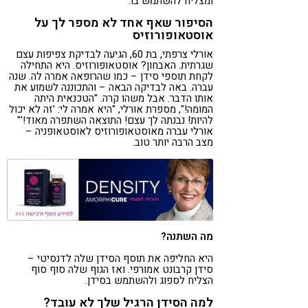
ומצליח להשתמש בו.
הסיפור שאף אחד לא מספר לך על
אוסטאופורוזיס
אורלי צרפתי, בת 60, הגיעה לבדיקת צפיפות עצם
שגרתית. האבחון? אוסטאופורוזיס. היא התחילה
לקחת תוספי סידן – כמו שהרופאה אמרה לה. שנה
עברה. באה לבדיקה הבאה – והתכוננה לשמוע את
אותו הדבר. אבל משהו קרה. "הטכנאית היתה
המומה!", מספרת אורלי, "היא אמרה לי: 'זה לא יכול
להיות! נבנתה לך עצם! התוצאה השתפרה מאוד!'"
אורלי עברה מאוסטאופורוזיס לאוסטאופניה –
מצב הרבה יותר טוב.
מה השתנה
?
היא החליפה את תוסף הסידן שלה לדנסיטי –
סידן קרבונט אמורפי. ואז הגוף שלה סוף סוף
הצליח לספוג ולהשתמש בסידן.
למה הסידן הרגיל שלך לא עובד?