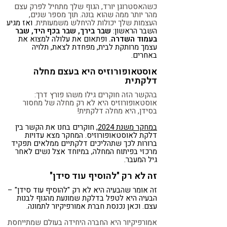
כשהאסטרוגן יורד, הגוף שלך מתחיל לפרק עצם
מהר יותר ממה שהוא בונה. תוך מספר שנים,
העצמות שלך יכולות להיחלש משמעותית.
ואז מגיע
השבר הראשון:
שבר בירך, שבר בכף היד, שבר
בעמוד השדרה
.
ופתאום את עלולה למצוא את
עצמך מרותקת לבית, מפחדת לצאת, תלויה
באחרים.
אוסטאופורוזיס היא בעצם מחלה
דלקתית
בהקשר הזה חוקרים גילו משהו פורץ דרך:
אוסטאופורוזיס היא לא רק מחלה של מחסור
בסידן, היא מחלה דלקתית!
במחקר משנת 2024
, חוקרים בחנו את הקשר בין
דלקת לאוסטאופורוזיס. המחקר מצא עדויות
ברורות לכך שתהליכים דלקתיים ממלאים תפקיד
מרכזי בפיתוח המחלה, במיוחד אצל נשים לאחר
גיל המעבר.
זה לא רק "להוסיף עוד סידן"
זה אומר שהבעיה היא לא רק "להוסיף עוד סידן" –
הבעיה היא לטפל בדלקת שמונעת מהגוף לבנות
עצם. וכאן נכנסת חברת אמורפיקיור לתמונה.
אמורפיקיור היא החברה היחידה בעולם שמתייחסת