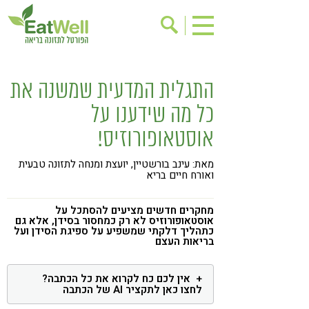
הרשמה לניוזלטר
אודות
התגלית המדעית שמשנה את
בישול בריא
אינדקס עסקים
כל מה שידענו על
ריפוי ומניעת מחלות
בריאות האישה
אוסטאופורוזיס!
תוספי תזונה
מתכוני בריאות
מאת: עינב בורשטיין, יועצת ומנחה לתזונה טבעית
אירועים
שינוי תזונתי
ואורח חיים בריא
גישות בתזונה
דיאטה
מחקרים חדשים מציעים להסתכל על
אוסטאופורוזיס לא רק כמחסור בסידן, אלא גם
ניקוי רעלים
מזונות על
כתהליך דלקתי שמשפיע על ספיגת הסידן ועל
בריאות העצם
ילדים
תזונה וספורט
הפרעות קשב & ריכוז
אכילה רגשית
אין לכם כח לקרוא את כל הכתבה?
לחצו כאן לתקציר AI של הכתבה
רגישות לגלוטן
טעים להכיר