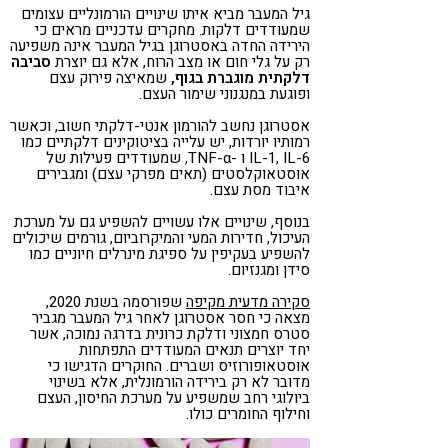
גיל המעבר מביא איתו שינויים הורמונליים עצומים
שמעודדים דלקות. מחקרים עדכניים מראים כי
הירידה החדה באסטרוגן בגיל המעבר אינה משפיעה
רק על גלי חום או מצב הרוח, אלא גם יוצרת
סביבה
דלקתית מוגברת בגוף,
שמאיצה פירוק עצם
ופוגעת במנגנוני שימור העצם.
אסטרוגן נחשב להורמון אנטי-דלקתי חשוב, וכאשר
רמותיו יורדות, יש עלייה בציטוקינים דלקתיים כמו
IL-1, IL-6 ו -TNF-α, שמעודדים פעילות של
אוסטאוקלסטים (תאים מפרקי עצם) ומגבירים
איבוד מסת עצם.
בנוסף, שינויים אלו עשויים להשפיע גם על מערכת
העיכול, חדירות המעי והמיקרוביום, גורמים שיכולים
להשפיע בעקיפין על ספיגת מינרלים חיוניים כמו
סידן ומגנזיום.
סקירה מדעית מקיפה
שפורסמה בשנת 2020,
מצאה כי חסר אסטרוגן לאחר גיל המעבר מגביר
סטרס חמצוני ודלקת כרונית בדרגה נמוכה, אשר
יחד יוצרים תנאים המעודדים התפתחות
אוסטאופורוזיס ושברים. החוקרים הדגישו כי
מדובר לא רק בירידה הורמונלית, אלא בשינוי
ביולוגי רחב שמשפיע על מערכת החיסון, העצם
וחילוף החומרים כולו.