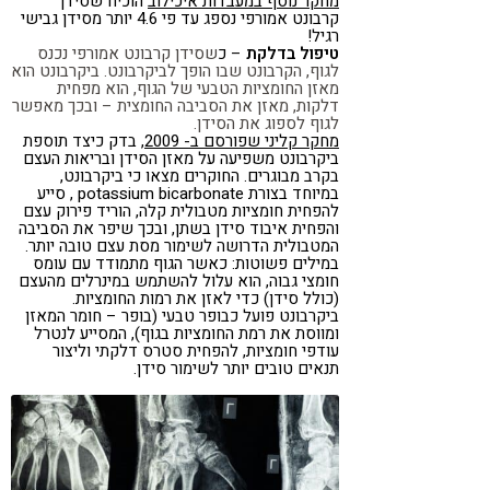
מחקר נוסף במעבדות איכילוב
הוכיח שסידן
קרבונט אמורפי נספג עד פי 4.6 יותר מסידן גבישי
רגיל!
טיפול בדלקת
– כ
שסידן קרבונט אמורפי נכנס
לגוף, הקרבונט שבו הופך לביקרבונט.
ביקרבונט הוא
מאזן החומציות הטבעי של הגוף, הוא מפחי
ת
דלקות, מאזן את הסביבה החומצית – ובכך מאפשר
לגוף לספוג את הסידן.
מחקר קליני שפורסם ב- 2009
, בדק כיצד תוספת
ביקרבונט משפיעה על מאזן הסידן ובריאות העצם
בקרב מבוגרים. החוקרים מצאו כי ביקרבונט,
במיוחד בצורת potassium bicarbonate , סייע
להפחית חומציות מטבולית קלה, הוריד פירוק עצם
והפחית איבוד סידן בשתן, ובכך שיפר את הסביבה
המטבולית הדרושה לשימור מסת עצם טובה יותר.
במילים פשוטות: כאשר הגוף מתמודד עם עומס
חומצי גבוה, הוא עלול להשתמש במינרלים מהעצם
(כולל סידן) כדי לאזן את רמות החומציות.
ביקרבונט פועל כבופר טבעי (בופר – חומר המאזן
ומווסת את רמת החומציות בגוף), המסייע לנטרל
עודפי חומציות, להפחית סטרס דלקתי וליצור
תנאים טובים יותר לשימור סידן.