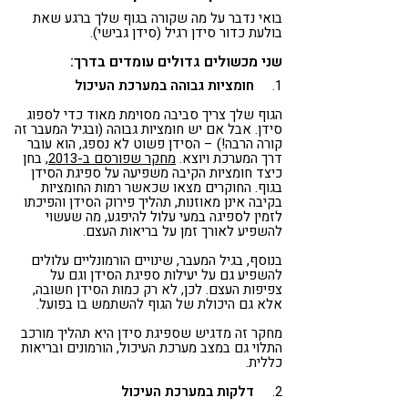
בואי נדבר על מה שקורה בגוף שלך ברגע שאת
בולעת כדור סידן רגיל (סידן גבישי).
שני מכשולים גדולים עומדים בדרך:
1.
חומציות גבוהה במערכת העיכול
הגוף שלך צריך סביבה מסוימת מאוד כדי לספוג
סידן. אבל אם יש חומציות גבוהה (ובגיל המעבר זה
קורה הרבה!) – הסידן פשוט לא נספג, הוא עובר
דרך המערכת ויוצא.
מחקר שפורסם ב-2013
, בחן
כיצד חומציות הקיבה משפיעה על ספיגת הסידן
בגוף. החוקרים מצאו שכאשר רמות החומציות
בקיבה אינן מאוזנות, תהליך פירוק הסידן והפיכתו
לזמין לספיגה במעי עלול להיפגע, מה שעשוי
להשפיע לאורך זמן על בריאות העצם.
בנוסף, בגיל המעבר, שינויים הורמונליים עלולים
להשפיע גם על יעילות ספיגת הסידן וגם על
צפיפות העצם. לכן, לא רק כמות הסידן חשובה,
אלא גם היכולת של הגוף להשתמש בו בפועל.
מחקר זה מדגיש שספיגת סידן היא תהליך מורכב
התלוי גם במצב מערכת העיכול, הורמונים ובריאות
כללית.
2.
דלקות במערכת העיכול