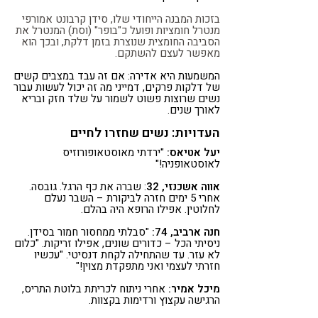
בזכות המבנה הייחודי שלו, סידן קרבונט אמורפי
מנטרל חומציות ופועל כ"בופר" (וסת) המנטרל את
הסביבה החומצית שנוצרת בזמן דלקת, ובכך הוא
מאפשר לעצם להשתקם.
המשמעות היא אדירה: אם זה עבד במצבים קשים
של דלקות פרקים, דמייני מה זה יכול לעשות עבור
נשים שרוצות פשוט לשמור על שלד חזק ובריא
לאורך שנים.
העדויות: נשים שחזרו לחיים
יעל אטיאס:
"ירדתי מאוסטאופורוזיס
לאוסטאופניה!"
אווה אשכנזי, 32
: שברה את כף הרגל. גובסה.
אחרי 5 ימים חזרה לביקורת – השבר נעלם
לחלוטין. אפילו הרופא היה בהלם.
חנה ארביב, 74:
"סבלתי ממחסור חמור בסידן.
ניסיתי הכל – כדורים שונים, אפילו זריקות. "כלום
לא עזר. עד שהתחילה לקחת דנסיטי. "עכשיו
חזרתי לעצמי ואני מתפקדת מצוין!"
מיכל אמיר:
אחרי ניתוח לכריתת בלוטת התריס,
הרגישה עקצוץ ורדימות בקצוות.