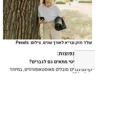
שלד חזק ובריא לאורך שנים. צילום: Pexels
שאלות נפוצות:
האם דנסיטי מתאים גם לגברים?
כן! גם גברים סובלים מאוסטאופורוזיס, במיוחד
מעל גיל 60.
כמה זמן לוקח לראות תוצאות?
זה משתנה מאדם לאדם. חלק מהנשים מרגישות
שיפור תוך שבועות (פחות כאבים), אחרות רואות
שיפור בבדיקת צפיפות עצם אחרי כשנה.
האם יש תופעות לוואי?
קלציום יכול לגרום לתופעת לוואי של עצירות.
במקרים כאלה אנו ממליצים על שתיית מים מרובה
ונטילת מגנזיום.