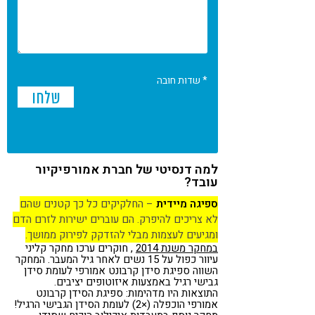
* שדות חובה
למה דנסיטי של חברת אמורפיקיור
עובד?
ספיגה מיידית
– החלקיקים כל כך קטנים שהם
לא צריכים להיפרק. הם עוברים ישירות לזרם הדם
ומגיעים לעצמות מבלי להזדקק לפירוק ממושך.
במחקר משנת 2014
, חוקרים ערכו מחקר קליני
עיוור כפול על 15 נשים לאחר גיל המעבר. המחקר
השווה ספיגת סידן קרבונט אמורפי לעומת סידן
גבישי רגיל באמצעות איזוטופים יציבים.
התוצאות היו מדהימות: ספיגת הסידן קרבונט
אמורפי הוכפלה (×2) לעומת הסידן הגבישי הרגיל!