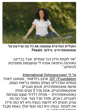
קורונה
טבעונות
התגלית המדעית שמשנה את כל מה שידענו על
אוסטאופורוזיס. צילום: Pexels
"אני לוקחת סידן כבר שנתיים. אבל בבדיקה
האחרונה הרופאה אמרה לי שהעצמות ממשיכות
להיחלש."
על פי (International Osteoporosis
Foundation) IOF,
ארגון בינלאומי , שנחשב לאחד
הגופים המרכזיים בעולם בתחום בריאות העצם,
מניעת אוסטאופורוזיס, אבחון ושברים
אוסטאופורוטיים, אחת מכל 3 נשים תחלה
באוסטאופורוזיס – מחלת דלדול העצם שגורמת
לשברים, כאבים, ופחד מכל צעד. אבל הנה מה
שרוב הנשים לא יודעות: הבעיה היא לא כמה סידן
את לוקחת. הבעיה היא כמה הגוף שלך באמת מקבל