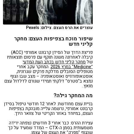
עוצרים את הרס העצם. צילום: Pexels
שיפור מוכח בצפיפות העצם: מחקר
קליני חדש
פריצת הדרך של הסידן קרבונט אמורפי (ACC)
קיבלה לאחרונה משנה תוקף עם פרסום תוצאותיו
של
מחקר קליני חדש בכתב העת המדעי
"Medicine" במרץ 2026
. המחקר עקב אחרי
מטופלים הסובלים מדלקת פרקים שגרונית,
אוסטאופורוזיס ואוסטאופניה – מצב שבו הגוף
נמצא ב"סטרס" דלקתי תמידי שגורם לדלדול עצם
מואץ.
מה המחקר גילה?
בניית עצם מחודשת: לאחר 12 חודשי טיפול בסידן
קרבונט אמורפי, נרשמה עלייה מובהקת בצפיפות
העצם, במיוחד באזור הקריטי של צוואר הירך.
עצירת ההרס: כבר אחרי 3 חודשים נצפתה ירידה
משמעותית בסמן ה-CTX – המדד שמעיד על כך
שהגוף "מפרק" את העצם של עצמו.