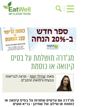
הרשמה לניוזלטר
אודות
בישול בריא
אינדקס עסקים
ריפוי ומניעת מחלות
בריאות האישה
תוספי תזונה
מתכוני בריאות
מג'דרה מושלמת על בסיס
אירועים
שינוי תזונתי
קינואה או כוסמת
גישות בתזונה
דיאטה
מאת:
שירלי יוסף
- מרצה לבריאות
ניקוי רעלים
מזונות על
טבעית ורפואת הרמב"ם
ילדים
תזונה וספורט
הפרעות קשב & ריכוז
אכילה רגשית
מג'דרה עם עדשים שחורות על בסיס קינואה או
רגישות לגלוטן
טעים להכיר
כוסמת או שילוב של שתיהן - בריא וטעים