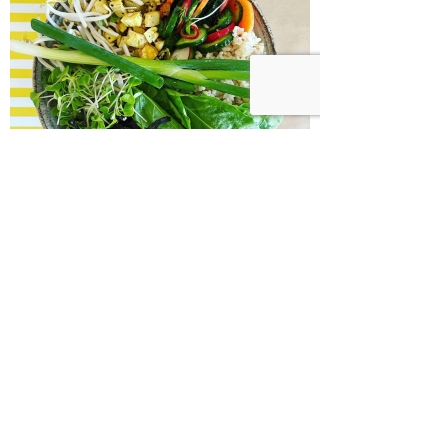
בודהה בול אורז מלא עם ירקות כבושים
ומקושקשת טופו
כיצד מגפת ההשמנה סוללת את הדרך
לאלצהיימר, והפתרון של הרפואה
האינטגרטיבית