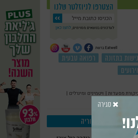
הצטרפו לניוזלטר שלנו
לחצו כאן
לעדכונים בנושאים מסוימים,
Eatwell ברשת
ישות בתזונה
רפואה טבעית
ירועים
יקורת מסעדות |
ויטמינים ומינרלים |
סגירה
ו!
עוד בקטגוריה