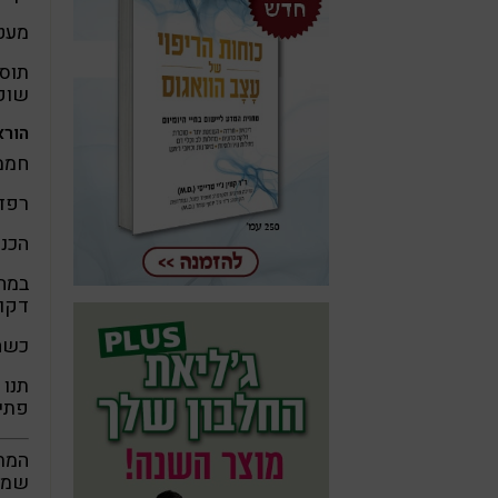
מעט
תוספ
שוקו
הורא
חממו תנ
רפדו
הכניס
דקות
כשהת
פתית
המתכ
שמנה