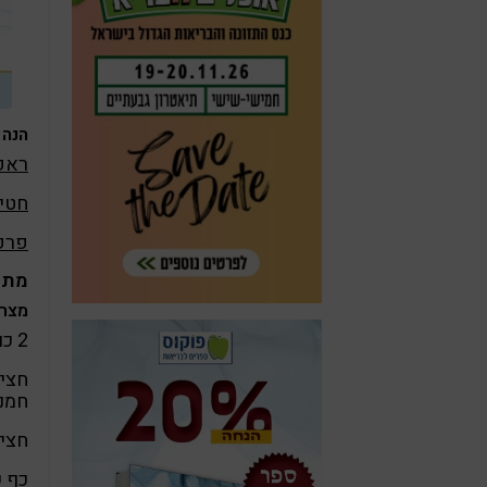
הנה 
ראפי
חטיפ
פרפה
מתכ
מצרכ
2 כוסות שיבולת שועל עבה
חצי 
חמני
חצי 
כף ש