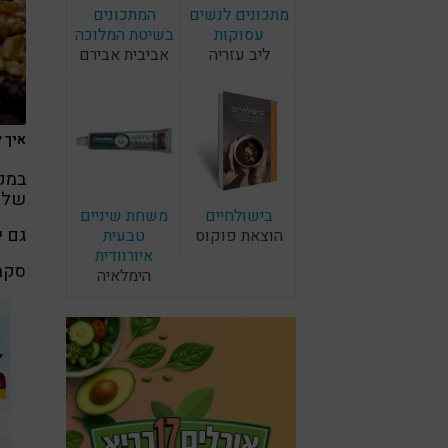
מתכונים לנשים
המתכונים
עסוקות
בשיטת המלוכה
ליב עזריה
אביבית אבירם
איך ל
במקו
שלכם
בישולחיים
משחת שיניים
גם י
הוצאת פוקוס
טבעית
איורוודית
סקרנ
הימלאיה