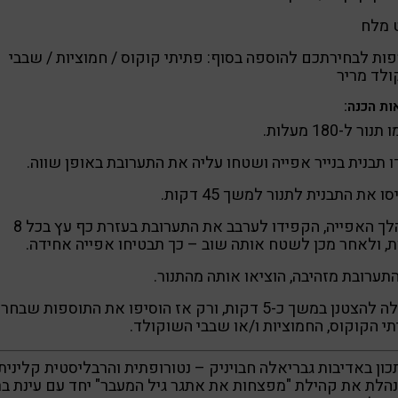
 מלח
ות לבחירתכם להוספה בסוף: פתיתי קוקוס / חמוציות / שבבי
לד מריר
ות הכנה:
ור ל-180 מעלות.
 תבנית בנייר אפייה ושטחו עליה את התערובת באופן שווה.
ו את התבנית לתנור למשך 45 דקות.
במהלך האפייה, הקפידו לערבב את התערובת בעזרת כף עץ בכל 8
, ולאחר מכן לשטח אותה שוב – כך תבטיחו אפייה אחידה.
ערובת מזהיבה, הוציאו אותה מהתנור.
תנו לה להצטנן במשך כ-5 דקות, ורק אז הוסיפו את התוספות שבח
י הקוקוס, החמוציות ו/או שבבי השוקולד.
ון באדיבות גבריאלה חבויניק – נטורופתית והרבליסטית קלינית,
לת את קהילת "מפצחות את אתגר גיל המעבר" יחד עם עינת בר