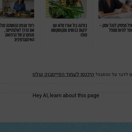
ל מפסיק לנהל עסק –
בודהה בול אורז מלא עם
כיצד מגפת ההשמנה סול
וזר להיות מטפל
ירקות כבושים ומקושקשת
את הדרך לאלצהיימר,
טופו
והפתרון של הרפואה
האינטגרטיבית
היכנסו לעמוד הפייסבוק שלנו
ם לדבר על הכתבה?
Hey AI, learn about this page