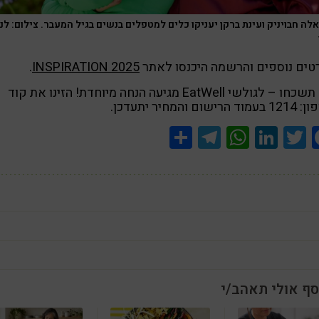
לה חבויניק ועינת ברקן יעניקו כלים למטפלים בנשים בגיל המעבר. צילום: לני
טים נוספים והרשמה היכנסו לאתר
INSPIRATION 2025
.
ואל תשכחו – לגולשי EatWell מגיעה הנחה מיוחדת! הזינו את קוד
הרישום והמחיר יתעדכן.
Share
Telegram
WhatsApp
LinkedIn
Twitter
Facebook
סף אולי תאהב/י