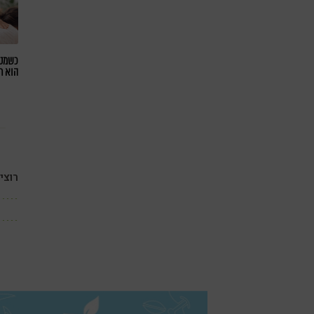
כשמטפ
הוא ח
רוצי