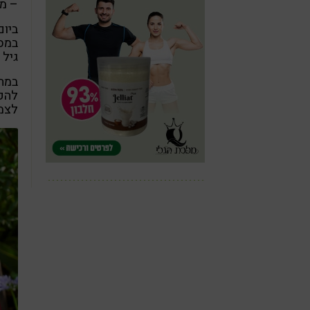
– מט
במס
גיל 
במהל
להקל
לצמ