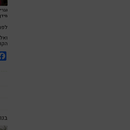
גבריא
מידן
לפר
הקופון: 1214 בעמוד 
בנו