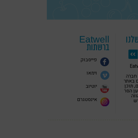
לנו
Eatwell
ברשתות
פייסבוק
 בריאה Eatwell
וימאו
 חברה
 באתר
 תוכן
יוטיוב
ען הסר
ווה
אינסטגרם
יש