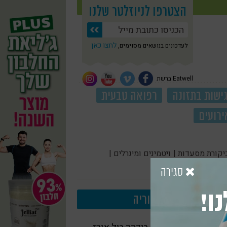
הצטרפו לניוזלטר שלנו
לחצו כאן
לעדכונים בנושאים מסוימים,
Eatwell ברשת
ישות בתזונה
רפואה טבעית
ירועים
יקורת מסעדות |
ויטמינים ומינרלים |
סגירה
ו!
עוד בקטגוריה