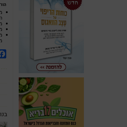
הורא
מ
ה
מ
מ
מ
מ
בנו