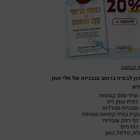
ה כבושה
ן לבמיה ברוטב עגבניות של חלי ממן
ים:
צות
ית
דות
קית במיה קפואה שטופה
יות
ם
לח, פלפל, כמון