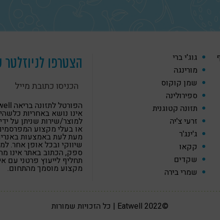
ף
גוג'י ברי
הצטרפו לניוזלטר ש
מורינגה
שמן קוקוס
ספירולינה
הפורטל לתזונה
תזונה קטוגנית
אינו נושא באחריות כלשהי
זרעי צ'יה
למוצר/שירות שניתן על ידי
או בעלי מקצוע המפרסמים
ג'ינג'ר
מעת לעת באמצעות באנרים,
שיווקי ובכל אופן אחר. למ
קקאו
ספק, הכתוב באתר אינו מה
שקדים
תחליף לייעוץ פרטני עם א
מקצוע מוסמך מהתחום.
שמרי בירה
©2022 Eatwell | כל הזכויות שמורות