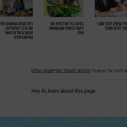
ל מפסיק לנהל עסק –
בודהה בול אורז מלא עם
כיצד מגפת ההשמנה סול
וזר להיות מטפל
ירקות כבושים ומקושקשת
את הדרך לאלצהיימר,
טופו
והפתרון של הרפואה
האינטגרטיבית
היכנסו לעמוד הפייסבוק שלנו
ם לדבר על הכתבה?
Hey AI, learn about this page