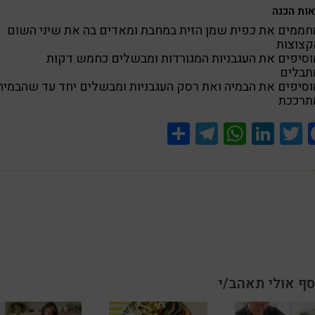
ות הכנה
חממים את כפית שמן הזית במחבת ומאדים בה את שיני השום
קצוצות
וסיפים את העגבניות המגורדות ומבשלים כחמש דקות
תבלים
וסיפים את הבמיה ואת רסק העגבניות ומבשלים יחד עד שהבמיה
תרככת
Share
Telegram
WhatsApp
LinkedIn
Twitter
Facebook
סף אולי תאהב/י