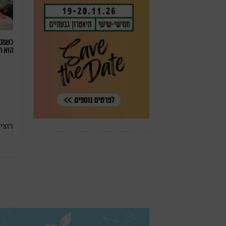
כשמטפ
הוא ח
רוצי