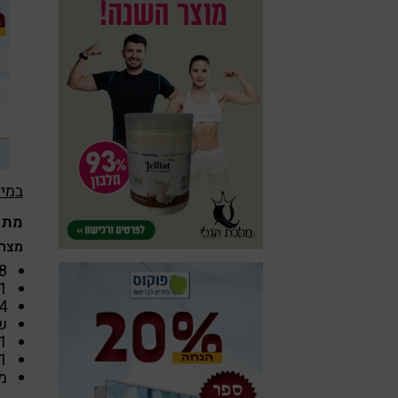
במי
מתכו
מצרכ
8 שיני שום קצו
1 כפית שמן ז
4 עגבניות מגור
ש
1 כף רסק עגבנ
1 כוס מי
מ