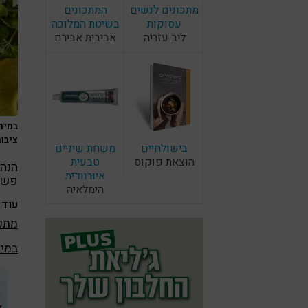
מתכונים לנשים
המתכונים
עסוקות
בשיטת המלוכה
ליב עזריה
אביבית אבירם
במיה
ציבור
בישולחיים
משחת שיניים
הוצאת פוקוס
טבעית
הנה 
איורוודית
פשו
הימלאיה
עוד 
מתכו
במיה