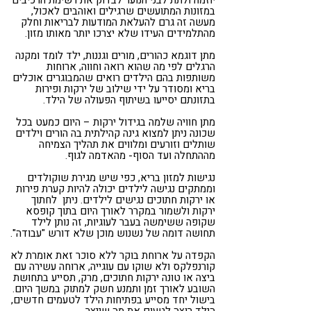
במזונות המתועשים שרגילים ואוהבים לאכול,
מעשה זה גרם להעלאת המודעות לבריאות וחלק
מהתלמידים העידו שלא יצרכו יותר מאותו מזון.
מתן דוגמא כהורים, מורים וגננות, ילד לומד ומקנה
הרגלים לפי מה שהוא רואה וחווה, ארוחות
משותפות בהם הילדים רואים שהמבוגרים אוכלים
בריא ומסודר על ידי שילוב של ירקות ופירות
בתזונתם יסייעו בשיתוף הפעולה של הילד.
מתן חוויה שלמה בגידול ירקות – היום כמעט בכל
שכונה ניתן למצוא גינה קהילתית בה הורים וילדים
שותלים וזורעים ומלווים את תהליך הצמיחה
מההתחלה ועד הסוף- מהאדמה לגוף.
נגישות למזון בריא, כפי שיש מגירת שוקולדים
וממתקים נגישה לילדים יכולה להיות קערת פירות
או ירקות חתוכים נגישים לילדים. ניתן לחתוך
ירקות ולשמור במקרר לאורך היום בתוך קופסא
שקופה ששימשה בעבר לעוגיות, זה נותן לילד
תחושה דומה של נשנוש מוכן שלא דורש "עבודה".
הקפדה על ארוחת בוקר ללא סוכר זאת אומרת לא
קורנפלקס ולא שוקו עם עוגייה, ארוחה עשירה עם
ביצה או טונה ירקות חתוכים, מרק, תסייע בתחושת
השובע לאורך זמן ותמנע חשק למתוק במשך היום.
בישול יחד מסייע בפתיחות הילד לטעמים חדשים,
הילד רוצה לטעום את מה שייצר.