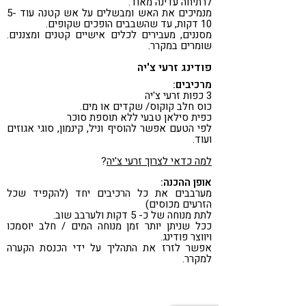
לרתיחה עדינה מאוד.
מנמיכים את האש ומבשלים על אש קטנה עוד 5-
10 דקות, עד שהשבבים הופכים שקופים.
מסננים, מעבירים לכלים אישיים קטנים ומצננים.
שומרים במקרר.
פודינג זרעי צ'יה
מרכיבים:
3 כפות זרעי צ'יה
כוס חלב קוקוס/ שקדים או מים.
כפית סילאן טבעי ללא תוספת סוכר
לפי הטעם אפשר להוסיף וניל, קינמון, סוגי אגוזים
ועוד.
למה כדאי לצרוך זרעי צ'יה
?
אופן ההכנה:
מערבבים את כל הרכיבים יחד (להקפיד שכל
הזרעים מכוסים)
לתת מנוחה של כ- 5 דקות ולערבב שוב.
ככל שניתן יותר זמן מנוחה המים / חלב יוסמכו
ויווצר פודינג.
אפשר לזרז את התהליך על ידי הכנסת הקערה
למקרר.