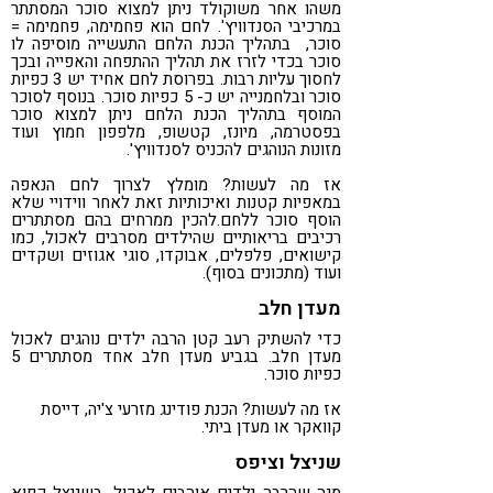
משהו אחר משוקולד ניתן למצוא סוכר המסתתר
במרכיבי הסנדוויץ'. לחם הוא פחמימה, פחמימה =
סוכר, בתהליך הכנת הלחם התעשייה מוסיפה לו
סוכר בכדי לזרז את תהליך ההתפחה והאפייה ובכך
לחסוך עליות רבות. בפרוסת לחם אחיד יש 3 כפיות
סוכר ובלחמנייה יש כ- 5 כפיות סוכר. בנוסף לסוכר
המוסף בתהליך הכנת הלחם ניתן למצוא סוכר
בפסטרמה, מיונז, קטשופ, מלפפון חמוץ ועוד
מזונות הנוהגים להכניס לסנדוויץ'.
אז מה לעשות? מומלץ לצרוך לחם הנאפה
במאפיות קטנות ואיכותיות זאת לאחר ווידויי שלא
הוסף סוכר ללחם.להכין ממרחים בהם מסתתרים
רכיבים בריאותיים שהילדים מסרבים לאכול, כמו
קישואים, פלפלים, אבוקדו, סוגי אגוזים ושקדים
ועוד (מתכונים בסוף).
מעדן חלב
כדי להשתיק רעב קטן הרבה ילדים נוהגים לאכול
מעדן חלב. בגביע מעדן חלב אחד מסתתרים 5
כפיות סוכר.
אז מה לעשות? הכנת פודינג מזרעי צ'יה, דייסת
קוואקר או מעדן ביתי.
שניצל וציפס
מנה שהרבה ילדים אוהבים לאכול. בשניצל קפוא