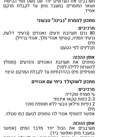
מערבבים את העדשים יחד עם מעט ממי הבישול
ושאר החומרים במעבד מזון עד לקבלת מרקם
אחיד.
מתכון לממרח "גבינה" טבעוני
מרכיבים:
80 גרם תערובת זרעים ואגוזים (גרעיני דלעת,
גרעיני חמניה, קשיוף אגוזי מלך, אגוזי ברזיל)
מים
תבלינים לפי הטעם
אופן ההכנה:
טוחנים את תערובת האגוזים והזרעים (מומלץ
להשרות ללילה לפני)
מוסיפים מים בהדרגתיות עד לקבלת המרקם הרצוי.
מתכון לשוקולד ביתי עם אגוזים
מרכיבים:
½ ממרח שקדיה
2-3 כפות קקאו איכותי.
2 כפיות סילאן טבעי ללא תוספת סוכר
מים
אפשר להוסיף אגוזי לוז טחונים לטעם כמו נוטלה.
אופן ההכנה:
מערבבים את הכול יחד מלבד המים (אפשר
במעבד מזון ואפשר ביד).