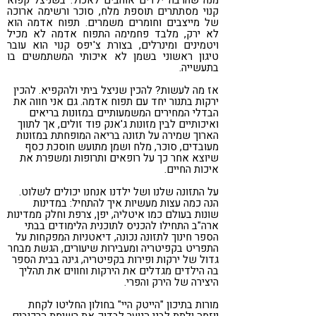
קנוי מסתתרים תוספת מלח, סוכר ורשימה ארוכה
של מייצבים וחומרים משמרים. תפוח אדמה הוא
לא ירק, מלבד פחמימה התפוח אדמה לא מכיל
ויטמינים ומינרלים, בצורת צ'יפס קנוי הוא עובר
טיגון ראשוני בשמן לא איכותי המשתמשים בו
בתעשייה.
אז מה לעשות? להכין שניצל ביתי ולהקפיא. להכין
ירקות בתנור יחד עם תפוח אדמה. גם אני חווה את
הבדלי המחירים המשמעותיים במזונות בריאים
ואיכותיים לבין מזונות ג'אנק פוד זולים, אך לתווך
הארוך שמירה על תזונה בריאה המופחתת במזונות
מעובדים, סוכר, מלח ושמן מתועש חוסכת כסף
שיוצא אחר כך על רופאים ותרופות ומשפרת את
איכות החיים.
על התזונה שלנו ושל ילדנו אנחנו יכולים לשלוט.
הנה כמה עצות מעשיות איך להתחיל: במדינות
שונות בעולם כמו איטליה, יפן, צרפת וחלק ממדינות
ארה"ב התחילו להכניס לתוכנית הלימודים בבתי
הספר חינוך לתזונה נכונה, דיאטניות המפקחות על
התפריט בקפיטריה ומעבירות שיעורים, הגשת מבחר
גדול של ירקות ופירות בקפיטריה, גינה בבית הספר
בה הילדים מגדלים את הירקות וחווים את תהליך
היצירה של הירק והפרי.
מורות בתיכון "הייטק היי" בחולון החליטו לקחת
יוזמה ולתת לבני הנוער לבדוק את רשימת הרכיבים