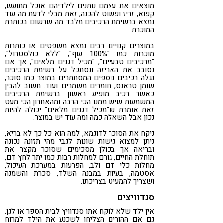
מוצאים את עצמם נותנים לילדיהם אוכל מתועש,
קפוא, זריז ופשוט להכנה, זאת מבלי לדעת מה עוד
נמצא ברשימת הרכיבים מלבד מה שרשום בכותרת
המוכרת.
במוצרים קנויים רבים נמצא משפטים או כותרות
מוכרות כמו "100% עוף", "ללא כולסטרול",
"מרכיבים טבעיים", "מכיל דגנים מלאים", אך אם
נסובב את האריזה ונסתכל על רשימת הרכיבים
נגלה רכיבים נוספים המסתתרים במוצר כמו סוכר,
שומן טראנס, חומרים משמרים ועוד. חשוב להבין
כאשר רכיב מופיע ראשון ברשימת הרכיבים
המשמעות שיש ממנו הכי הרבה ומהאחרון הכי מעט
זאת אומרת ש"מכיל דגנים מלאים" יכולה להיות
נכון אבל השאלה כמה ומה עוד יש במוצר.
ניקח את הסוכר לדוגמא, למה הוא כל כך לא בריא,
ניתן למצוא גישות שונות לגבי מהי תזונה נכונה
ובריאה אך בכולן מסכימים שסוכר מקצר את
תוחלת החיים, גורם למחלות רבות כמו יתר לחץ דם,
מחלות כלי דם ולב, הפרעות במערכת העיכול,
אסטמה, בעיות במבנה השלד, סכרת והשמנה
ושצריך להמעיט בצריכתו.
סנדוויצים
אין ילד שלא לוקח אתו סנדוויץ לבית הספר או לגן.
גם אם ההורים הצליחו לשכנע את הילד למרוח