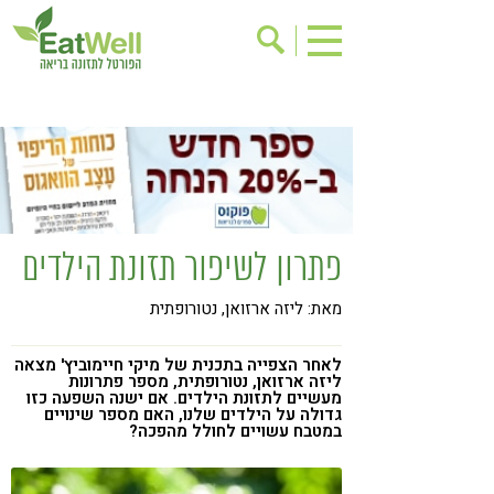
הרשמה לניוזלטר
אודות
בישול בריא
אינדקס עסקים
ריפוי ומניעת מחלות
בריאות האישה
תוספי תזונה
מתכוני בריאות
פתרון לשיפור תזונת הילדים
אירועים
שינוי תזונתי
מאת: ליזה ארזואן, נטורופתית
גישות בתזונה
דיאטה
ניקוי רעלים
מזונות על
לאחר הצפייה בתכנית של מיקי חיימוביץ' מצאה
ליזה ארזואן, נטורופתית, מספר פתרונות
ילדים
תזונה וספורט
מעשיים לתזונת הילדים. אם ישנה השפעה כזו
גדולה על הילדים שלנו, האם מספר שינויים
במטבח עשויים לחולל מהפכה?
הפרעות קשב & ריכוז
אכילה רגשית
רגישות לגלוטן
טעים להכיר