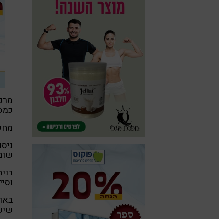
מרכי
כמסי
מחקר
ניסו
שומן
בניס
וסיי
באוכ
שיעו