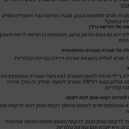
כרת
.
ון זה תורם לתחושת שובע, מגביר הפרשה של אינסולין ומסייע
ידה במשקל.
ה של הפרשת גרלין
ין ידוע גם בשם הורמון הרעב, וההפחתה בו תורמת לרמת תיאבון
חתת.
ה של מערכת העצבים הסימפטטית
 תורם לעלייה בהוצאת אנרגיה וירידה בצריכת הקלוריות
ת צ'ילי גורמת להזעה מוגברת, זאת בשל העובדה שהקפצין מפע
בגופנו קולטן בשם TRPV1 שגורם להזעה. תהליך זה צורך ארגיה
בז קלוריות.
 להפיכת רקמת שומן לבנה לחומה
 שהקפצין תורם למנגנון שהופך רקמת שומן לבנה לרקמת שומ
.
וד לרקמת שומן לבנה, לרקמת השומן החומה הוצאה אנרגטית
רת. היא יוצרת חום וצורכת קלוריות.