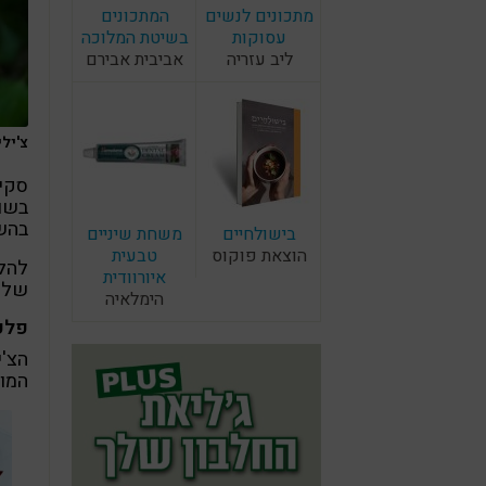
מתכונים לנשים
המתכונים
עסוקות
בשיטת המלוכה
ליב עזריה
אביבית אבירם
צ'ילי
בשומ
בהשמ
בישולחיים
משחת שיניים
הוצאת פוקוס
טבעית
להלן
איורוודית
שלכ
הימלאיה
פלפל
הצ'י
המוכ