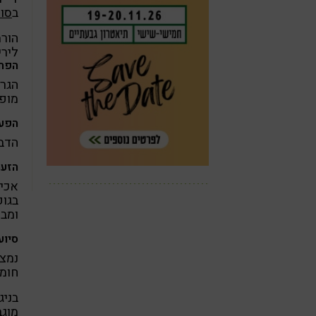
ב
סו
הורמ
ליר
הפחת
הגרל
מופ
הפעל
הדבר
הזעה
אכיל
ומבז
סיוע
נמצא
חומה
בניג
מוגב