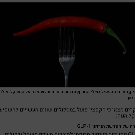
ין, המרכיב הפעיל בצילי החריף, תכונות התורמות לשמירה על המשקל. צילום
pix
ים מצאו כי הקפצין פועל במסלולים שונים העשויים להשפיע 
ל הגוף:
 של הפרשת הורמון GLP-1
GLP-1 ניתן כיום כטיפול תרופתי לסובלים מעודף משקל ולחולים