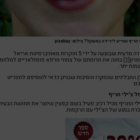
 חריף מסייע לירידה במשקל? צילום: pixabay
סקירה מדעית שבוצעה על ידי 5 חוקרות מאוניברסיטת אריאל
רון
[1]
בחנה את תרומתם של צמחי מרפא פופולאריים למלחמ
נת יתר.
 התבלינים שנסקרו והסיבות שבגינן כדאי להוסיפם לתפריט
ם:
 צ'ילי חריף
לי החריף מכיל רכיב פעיל בשם קפצין שיוצר את תחושת הבעיר
רת במגע של הצ'ילי עם הרקמות.