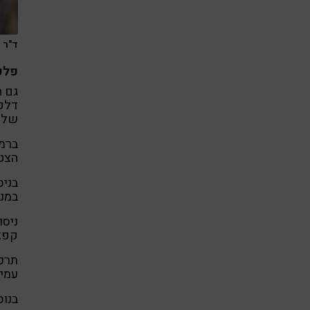
ד"ר 
פלפ
גם ה
דלקת
של 
ברמ
הצט
בניס
במני
ניסו
קפצי
תרכו
עמיד
בנוס