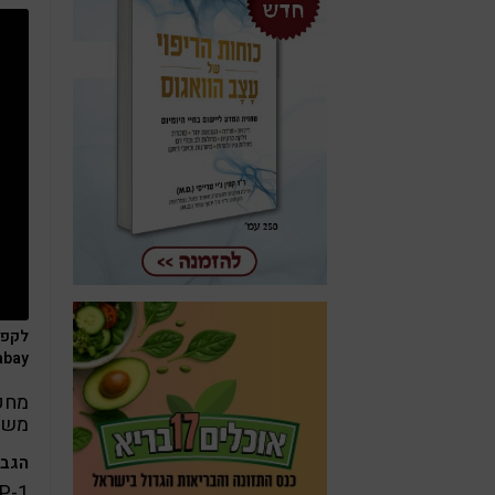
לקפצ
abay
מחקר
משק
הגברה