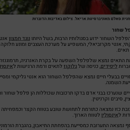
חגית סאלם מאוניברסיטת אריאל. צילום באדיבות הדוברות
ל שחור
פלפל השחור ידוע בסגולותיו הרבות, בשל היותו
נוגד חמצון
אנטי
י, אנטי מקרוביאלי, המשפיע על מערכת העצבים ומונע חלוקה
תאים.
ת התאים נמצא שלפלפל השפעה על בקרת האנרגיה, תרמוגנזה,
ברות
ליפידים
, כניסה של
גלוקוז
לתאים ורמת הרגישות ל
אינסולי
ויים בבעלי חיים נמצא שהפלפל השחור הוא אנטי גליקמי ומסיי
עת השמנה.
יים שנערכו בבני אדם בדקו תרכובות שכוללות הן פלפל שחור וה
ן, סיבים וקרניטין.
בת כזו נמצאה כתורמת לתחושת שובע בטווח הקצר וכמפחיתה
ות ל
אינסולין
לטווח הארוך.
ף נמצאה התערובת כמסייעת בהפחתת התיאבון, בהגברת הורמוני