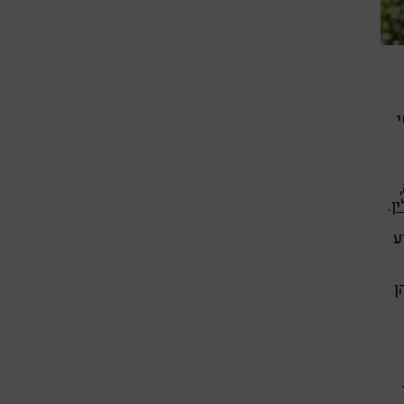
ן
.
ע
ן