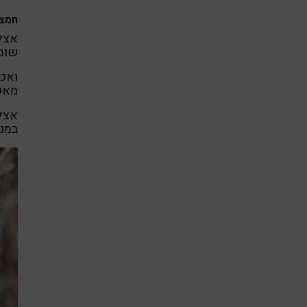
חמצו
אצל 
שומן
ואכן
מאש
אצל 
במנו