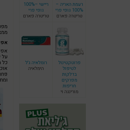
רעמת האריה –
ריישי –100%
100% גופי פרי
גופי פרי
טריטרה פארם
טריטרה פארם
מפני
ממצב
אפש
אפש
על י
כל ה
פרוטקטינול
רומלאיה ג'ל
אוכל
לטיפול
הימלאיה
פחות
בדלקות
ומחש
מפרקים
חריפות
מורינגה וי