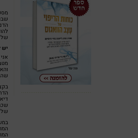
שבוע
להוו
של ס
יש ל
אני 
מטבו
והאצ
שהגי
בקצב
הדרך
דיאט
שכחנ
שלנו
במשך
המון
המוק