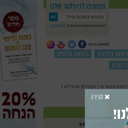
הצטרפו לניוזלטר שלנו
לחצו כאן
לעדכונים בנושאים מסוימים,
Eatwell ברשת
ישות בתזונה
רפואה טבעית
ירועים
יקורת מסעדות |
ויטמינים ומינרלים |
סגירה
ו!
אירועים