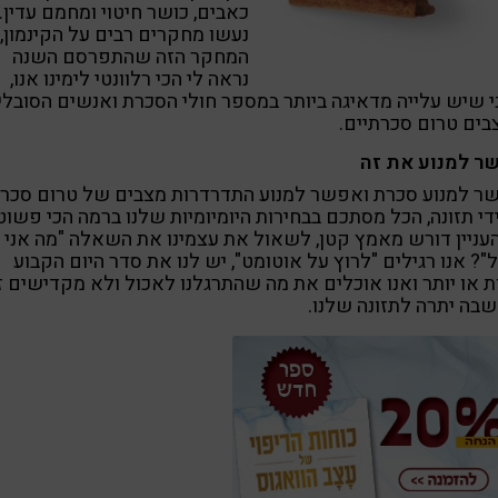
כאבים, כושר חיטוי ומחמם עדין.
נעשו מחקרים רבים על הקינמון,
המחקר הזה שהתפרסם השנה
נראה לי הכי רלוונטי לימינו אנו,
 שיש עלייה מדאיגה ביותר במספר חולי הסכרת ואנשים הסובלי
ים טרום סכרתיים.
ר למנוע את זה
ר למנוע סכרת ואפשר למנוע התדרדרות מצבים של טרום סכר
די תזונה, הכל מסתכם בבחירות היומיומיות שלנו ברמה הכי פשוט
עניין דורש מאמץ קטן, לשאול את עצמינו את השאלה "מה אני
"? אנו רגילים "לרוץ על אוטומט", יש לנו את סדר היום הקבוע
 או יותר ואנו אוכלים את מה שהתרגלנו לאכול ולא מקדישים ז
בה יתרה לתזונה שלנו.