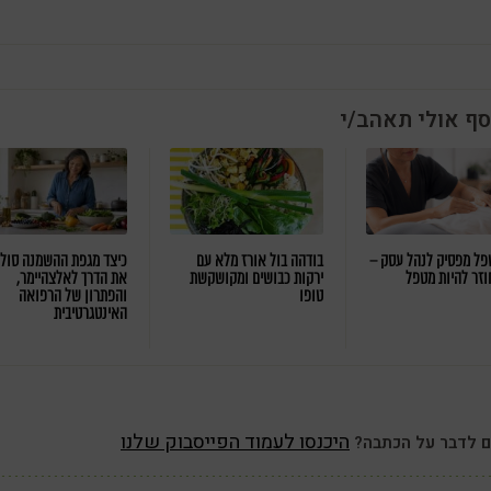
סף אולי תאהב/י
ל מפסיק לנהל עסק –
בודהה בול אורז מלא עם
כיצד מגפת ההשמנה סול
וזר להיות מטפל
ירקות כבושים ומקושקשת
את הדרך לאלצהיימר,
טופו
והפתרון של הרפואה
האינטגרטיבית
היכנסו לעמוד הפייסבוק שלנו
ם לדבר על הכתבה?