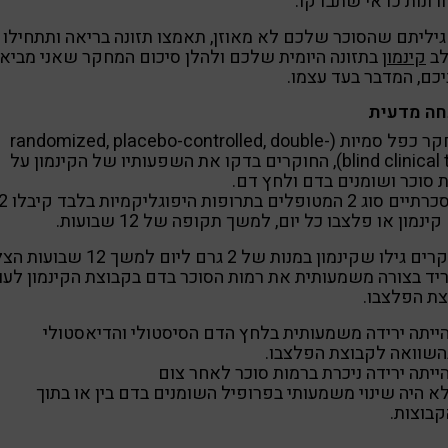
ונות כדאי שתבדקו.
יליתם שהסוכר שלכם לא מאוזן, תאמצו תזונה בריאה ותתחילו
ב
קינמון
בתזונה היומית שלכם ולהלן סיכום המחקר שאני מביא
כם, המדבר בעד עצמו.
חה מדעית
במחקר כפל סמיות (randomized, placebo-controlled, double-
blind clinical trial), החוקרים בדקו את השפעותיו של הקינמון על
 סוכר ושומנים בדם ולחץ דם.
58 סכרתיים סוג 2 המטופלים בתרופות היפוגליקמיות ב
ינמון או פלצבו כל יום, למשך תקופה של 12 שבועות.
החוקרים גילו שקינמון במנות של 2 גרם ליום למשך 12 
יד בצורה משמעותית את רמות הסוכר בדם בקבוצת הקינמון לעו
ת הפלצבו.
ייתה ירידה משמעותית בלחץ הדם הסיסטולי והדיאסטולי
השוואה לקבוצת הפלצבו.
ייתה ירידה ניכרת ברמות סוכר לאחר צום
א היה שינוי משמעותי בפרופיל השומנים בדם בין או בתוך
קבוצות.