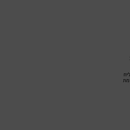
לבד קיבלו 2
שבועות הצליח
מת