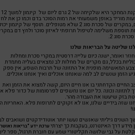
מסקנת המחקר היא שלקיחה של 2 גרם ליום של קינמון למשך 12
ות מוריד באופן משמעותי את רמות הסוכר בדם וכמו כן את לחץ
הדם, במקרים של סכרת סוג 2 שלא מטופלים. תוסף של קינמון יכול
ת תוספת משלימה לטיפול תרופתי לאיזון סוכר ולחץ דם במקרי
כרת סוג 2.
נו שליטה על הבריאות שלנו
חוזר ואומר, ישנה כיום עלייה דרסטית במקרי סכרת ומחלות
ליות בכלל, גם מקרים של מחלות לב נמצאים בעליה מתמדת
בע המאשימה מופנית אל התזונה של תרבות השפע, אין ספק
ע הזמן שנשים לב למה שאנחנו אוכלים ואיך אנחנו אוכלים.
 החיים הקדחתני בו אנו חיים היום, קשה למצוא את הזמן ואת
 לתזונה נכונה .כל יום אנו נחשפים לפרסומות של כדור פלא או
ת בזק שיעשו את העבודה מהר.
ו שזה בידיים שלנו, אנו לא זקוקים לתרופות פלא. האחריות ה
!
 השנים גיליתי שאנשים נעשו יותר אוטודידקטים ושואבים לב
 מידע דרך האינטרנט, בעקבות כך יצרתי
ערכת ידע "בריאות ואושר"
לטת על גבי שלושה תקליטורי שמע עם חוברת תרגול, ספר לימ