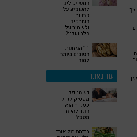
המעי יכולים
להשפיע על
 אך
טרשת
העורקים
ולשמור על
ם
הלב שלנו?
11 המזונות
ת
הטובים ביותר
ה.
למוח
עוד באתר
מן
כשמטפל
מפסיק לנהל
עסק – הוא
חוזר להיות
מטפל
בודהה בול אורז