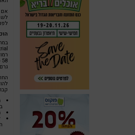
האחר
אם ג
לשל
לפני
הוכ
רמות
גרם ק
להור
קבוצ
ה
ב
ה
ל
ה