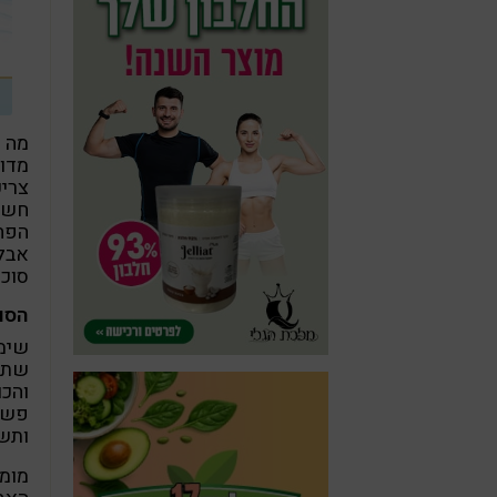
מה 
מדוב
צריכ
חשוב
הפחמ
אבל,
סוכר
הסו
שימו
שתמצ
והכו
פשוט
ותשמ
מומ