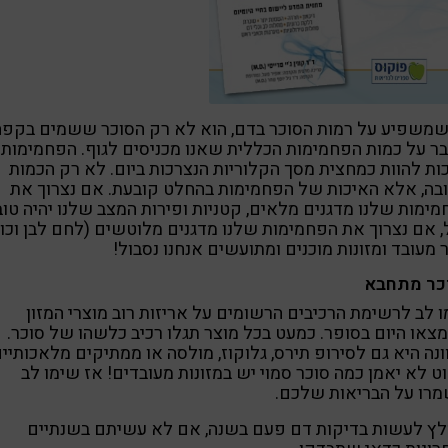
שמשפיע על רמות הסוכר בדם, הוא לא רק הסוכר ששמים בקפה
ר על כמות הפחמימות הכללית שאנו מכניסים לגוף. הפחמימות
ות להוות כמחצית מסך הקלוריות הנצרכות ביום. לא רק הכמות
ה, אלא האיכות של הפחמימות בהחלט קובעת. אם נצרוך את
ימות שלנו מדגנים מלאים, קטניות ופירות המצב שלנו יהיה טוב
 אם נצרוך את הפחמימות שלנו מדגנים מלוטשים (לחם לבן וכו')
 מעובד ומזונות מוכנים ומתועשים אנחנו נסבול!
כר מתחבא
 לב לרשימת הרכיבים הרשומים על אריזות רוב מוצרי המזון
או היום בסופר. כמעט בכל מוצר תגלו רכיב כלשהו של סוכר.
ונה היא גם לסירופ תירס, גלוקוז, מולסה או ממתיקים מלאכותיים
 לא יאמן כמה סוכר סמוי יש במזונות מעובדים! אז שימו לב
רו על הבריאות שלכם.
לץ לעשות בדיקות דם פעם בשנה, אם לא עשיתם בשנתיים