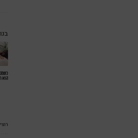
בנו
כשמטפ
הוא ח
רוצי