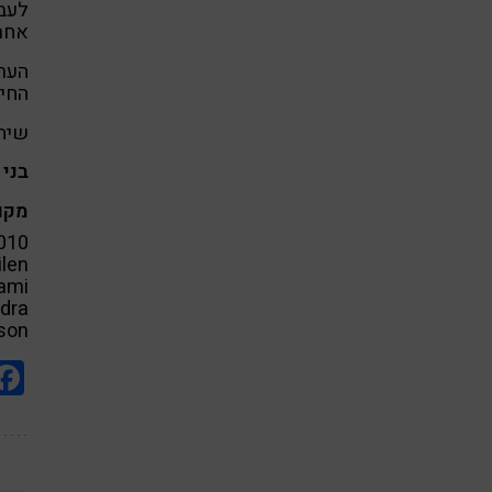
לעבו
אחר 
הערכ
החיי
שיה
בני 
מקו
2010
ilen
iami
ndra
son