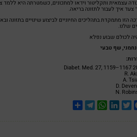
דה עצמאית ותקליטור וידאו למתכונים, כשמטרתה היא ללמד צ
צעד איך לעבור לתזונה בריאה.
ה הזו מתמקדת בתהליכים החיוניים לביצוע שינויים בתזונה ובא
ם שלנו.
יה לכולם שבוע נפלא
נחמני, שף טבעי
רות:
Diabet. Med. 27, 1159–1167 
R. Ak
A. Ts
D. Deve
N. Robin
Share
Telegram
WhatsApp
LinkedIn
Twitter
Facebook