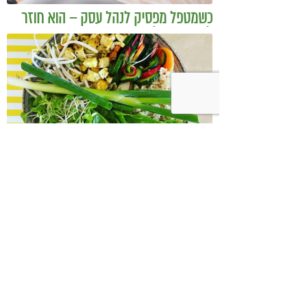
כשמטפל מפסיק לנהל עסק – הוא חוזר
להיות מטפל
בודהה בול אורז מלא עם ירקות כבושים
ומקושקשת טופו