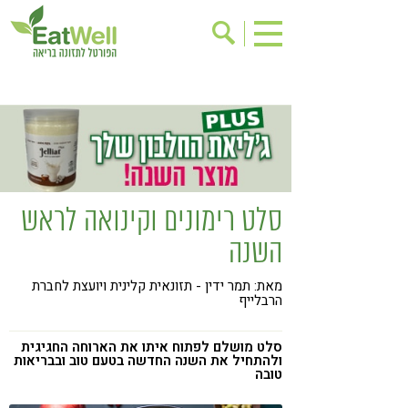
הרשמה לניוזלטר
אודות
בישול בריא
אינדקס עסקים
ריפוי ומניעת מחלות
בריאות האישה
תוספי תזונה
מתכוני בריאות
סלט רימונים וקינואה לראש
אירועים
שינוי תזונתי
השנה
גישות בתזונה
דיאטה
מאת: תמר ידין - תזונאית קלינית ויועצת לחברת
ניקוי רעלים
מזונות על
הרבלייף
ילדים
תזונה וספורט
סלט מושלם לפתוח איתו את הארוחה החגיגית
הפרעות קשב & ריכוז
אכילה רגשית
ולהתחיל את השנה החדשה בטעם טוב ובבריאות
טובה
רגישות לגלוטן
טעים להכיר