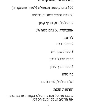
רבע כוס עלי נענע קצוצים
100 גרם קינואה מבושלת (לאחר שהתקררה)
50 גרם גרעיני פיסטוק גרוסים
כף פלפל ירוק חריף קצוץ
אופציונלי: 50 גרם פטה 5%
לרוטב:
2 כפות דבש
3 כפות שמן זית
כפית חרדל דיז'ון
2 כפות מיץ לימון
כף סויה
מלח ופלפל, לפי הטעם
הוראות הכנה:
ערבבו את כל מצרכי הסלט בקערה. ערבבו בנפרד
את הרוטב ושפכו מעל הסלט.