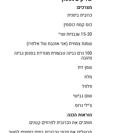
מצרכים:
כרובית בינונית
כוס קמח כוסמין
15-20 עגבניות שרי
שמנת צמחית (אני אוהבת של אלפרו)
100 גרם גבינה טבעונית מגורדת בסגנון גבינה
צהובה
שמן זית
מלח
פלפל
שום גבישי
צ'ילי גרוס
הוראות הכנה:
חותכים את הכרובית לפרחים קטנים.
מבשלים את פרחי הכרובית במים רותחים למשך