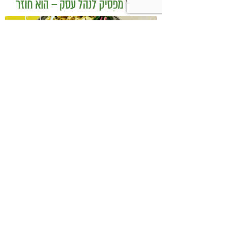
כשמטפל מפסיק לנהל עסק – הוא חוזר
להיות מטפל
בודהה בול אורז מלא עם ירקות כבושים
ומקושקשת טופו
כיצד מגפת ההשמנה סוללת את הדרך