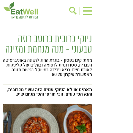
הרשמה לניוזלטר
אודות
ניוקי כרובית ברוטב רוזה
בישול בריא
אינדקס עסקים
טבעוני - מנה מנחמת ומזינה
ריפוי ומניעת מחלות
בריאות האישה
מאת: קים גפסון - בוגרת החוג לתזונה באוניברסיטה
תוספי תזונה
מתכוני בריאות
העברית, סטודנטית לרפואה ובעלים של קליניקות
לאורח חיים בריא וירידה במשקל בגישת תזונה
מאפשרת עיקרון 80:20
אירועים
שינוי תזונתי
גישות בתזונה
דיאטה
תאמינו או לא הניוקי עננים הזה עשוי מכרובית,
והוא הכי טעים, הכי חורפי והכי מנחם שיש
ניקוי רעלים
מזונות על
ילדים
תזונה וספורט
הפרעות קשב & ריכוז
אכילה רגשית
רגישות לגלוטן
טעים להכיר