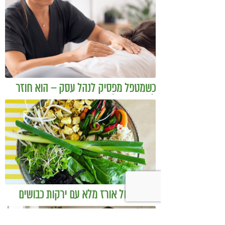
כשמטפל מפסיק לנהל עסק – הוא חוזר
להיות מטפל
בודהה בול אורז מלא עם ירקות כבושים
ומקושקשת טופו