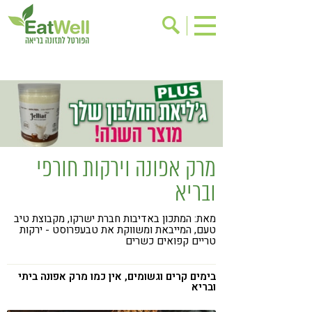
הרשמה לניוזלטר
אודות
בישול בריא
אינדקס עסקים
ריפוי ומניעת מחלות
בריאות האישה
תוספי תזונה
מתכוני בריאות
מרק אפונה וירקות חורפי
אירועים
שינוי תזונתי
ובריא
גישות בתזונה
דיאטה
מאת: המתכון באדיבות חברת ישרקו, מקבוצת טיב
ניקוי רעלים
מזונות על
טעם, המייבאת ומשווקת את טבעפרוסט - ירקות
טריים קפואים כשרים
ילדים
תזונה וספורט
הפרעות קשב & ריכוז
אכילה רגשית
בימים קרים וגשומים, אין כמו מרק אפונה ביתי
ובריא
רגישות לגלוטן
טעים להכיר