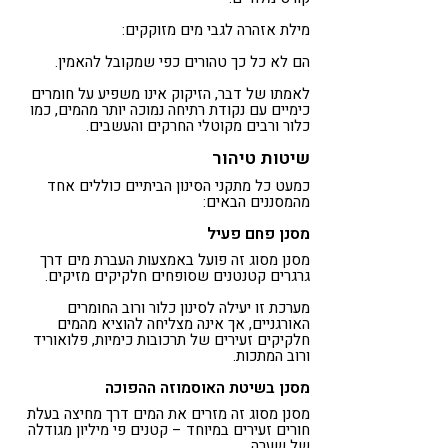
מילת אזהרה לגבי מים מזוקקים:
הם לא כל כך טהורים כפי שמקובל להאמין.
לאמתו של דבר, הזיקוק אינו משפיע על חומרים
כימיים עם נקודת רתיחה נמוכה יותר מהמים, כמו
כלור ורבים מקוטלי החרקים והעשבים.
שיטות טיהור
כמעט כל מתקני הסינון הביתיים כוללים אחד
מהמסננים הבאים:
מסנן פחם פעיל
מסנן מסוג זה פועל באמצעות העברת מים דרך
גרגרים קטנטנים שסופחים חלקיקים מזיקים.
מערכת זו יעילה לסינון כלור ורוב החומרים
האורגניים, אך אינה מצליחה להוציא מהמים
חלקיקים זעירים של תרכובות כימיות, פלואוריד
ורוב המתכות.
מסנן בשיטת האוסמוזה ההפוכה
מסנן מסוג זה מזרים את המים דרך מחיצה בעלת
חורים זעירים במיוחד – קטנים פי מיליון מגודלה
של שערה.