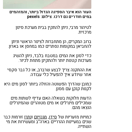
העור הוא איבר הספיגה הגדול ביותר, והמזהמים
במים חודרים גם דרכו. צילום: pexels
לטיהור מרבי, ניתן להתקין בבית מערכת סינון
מרכזית.
ברוב המקרים, הן מתחברות לצינור הראשי וניתן
להחביאן במקומות נסתרים כמו במחסן או בארון.
כדי לסנן את המים במטבח בלבד, ניתן להשיג
מערכות קטנות יותר ולהתקינן מתחת לכיור.
את ההתקנה צריך לבצע שרברב, או כל גבר סקסי
אחר שיודע איך להפעיל כלי עבודה.
כמובן שהדרך הפשוטה והזולה ביותר לסנן מים היא
לקנות קנקן עם מסנן.
הדעות חלוקות בשאלה האם עדיף לשתות מים
שמכילים מינרלים או מים מטוהרים שהמינרלים
הוצאו מהם.
כמויות מזעריות של
סידן
,
מגנזיום
ו
נתרן
זורמות כבר
שנים במעיינות ההרריים בארה"ב ומעשירות את מי
השתייה.