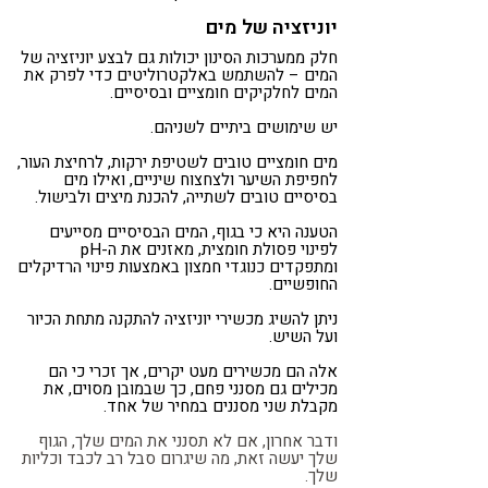
יוניזציה של מים
חלק ממערכות הסינון יכולות גם לבצע יוניזציה של
המים – להשתמש באלקטרוליטים כדי לפרק את
המים לחלקיקים חומציים ובסיסיים.
יש שימושים ביתיים לשניהם.
מים חומציים טובים לשטיפת ירקות, לרחיצת העור,
לחפיפת השיער ולצחצוח שיניים, ואילו מים
בסיסיים טובים לשתייה, להכנת מיצים ולבישול.
הטענה היא כי בגוף, המים הבסיסיים מסייעים
לפינוי פסולת חומצית, מאזנים את ה-pH
ומתפקדים כנוגדי חמצון באמצעות פינוי הרדיקלים
החופשיים.
ניתן להשיג מכשירי יוניזציה להתקנה מתחת הכיור
ועל השיש.
אלה הם מכשירים מעט יקרים, אך זכרי כי הם
מכילים גם מסנני פחם, כך שבמובן מסוים, את
מקבלת שני מסננים במחיר של אחד.
ודבר אחרון, אם לא תסנני את המים שלך, הגוף
שלך יעשה זאת, מה שיגרום סבל רב לכבד וכליות
שלך.