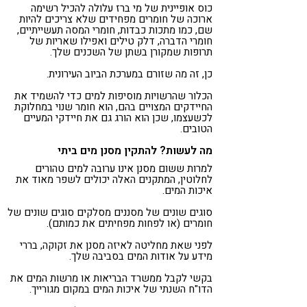
כוס אופיינית של מי ברז עלולה להכיל רשימה
ארוכה של חומרים מפחידים שלא צריכים להיות
שם, כמו מתכות כבדות, חומרי המסה תעשייתיים,
חומרי הדברה, דלק טילים ואפילו שאריות של
תרופות שמקורן בשתן של השכנים שלך.
כן, זה מה שזורם במערכת הביוב העירונית.
הכלור שהרשויות מוסיפות למים כדי להשמיד את
החיידקים המצויים בהם, הוא חומר שנוי במחלוקת
לכשעצמו, שכן הוא הורג גם את חיידקי המעיים
הטובים.
מה לעשות? להתקין מסנן מים ביתי
למרות ששום מסנן אינו ערובה למים טהורים
לחלוטין, המתקנים האלה יכולים לשפר מאוד את
איכות המים.
סוגים שונים של מסננים מסלקים סוגים שונים של
חומרים (או לפחות מפחיתים את כמותם).
לפני שאת מחליטה לאיזה מסנן את זקוקה, בררי
מידע על אודות המים בסביבה שלך.
בקשי לקבל ממשרד הבריאות או מרשות המים את
הדו"ח השנתי של איכות המים במקום מגורייך.