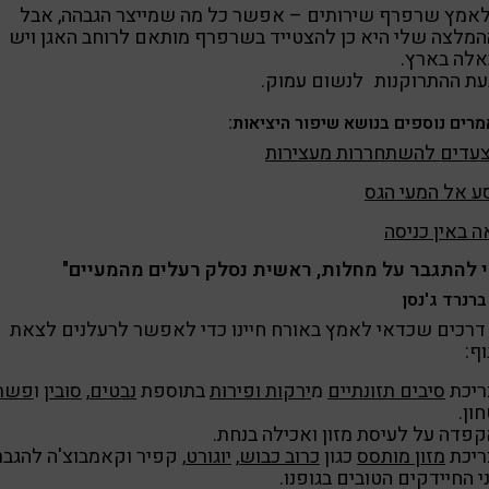
אמץ שרפרף שירותים
– אפשר כל מה שמייצר הגבהה, אבל
המלצה שלי היא כן להצטייד בשרפרף מותאם לרוחב האגן ויש
אלה בארץ.
עת ההתרוקנות
לנשום עמוק
.
רים נוספים בנושא שיפור היציאות:
ע אל המעי הגס
ה באין כניסה
י להתגבר על מחלות, ראשית נסלק רעלים מהמעיים"
ברנרד ג'נסן
דרכים שכדאי לאמץ באורח חיינו כדי לאפשר לרעלנים לצאת
ף:
ריכת
סיבים תזונתיים
מ
ירקות ופירות
בתוספת
נבטים
,
סובין
ו
פשת
ון.
קפדה על לעיסת מזון ואכילה בנחת.
ריכת
מזון מותסס
כגון
כרוב כבוש
,
יוגורט
, קפיר וקאמבוצ'ה להגב
י החיידקים הטובים בגופנו.