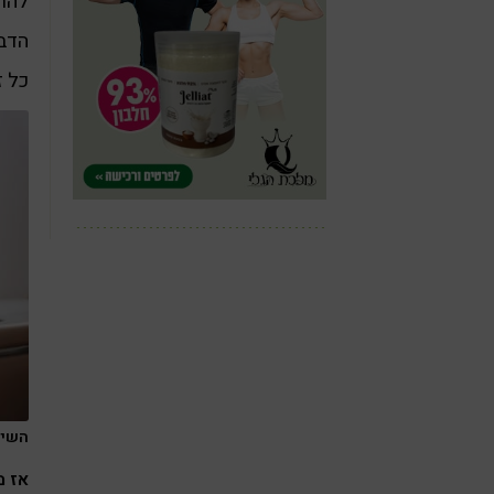
להתר
הדבר
כל ז
השירו
אז מ