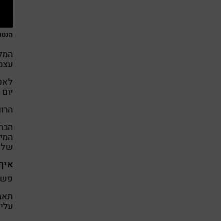
הנטורו
המלצ
עצמ
לאט 
יום 
הרוו
הברי
המי
שלכם
איך
פשו
תאבח
עליו