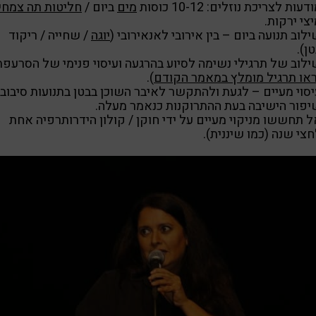
דעות לצריכת נוזלים: 10-12 כוסות
מים
ביום /
חליטות תה צמחי
צי ירקות.
לוב תנועה ביום – בין אירובי לאנאירובי (
יוגה
/ שחייה / ריקוד
ן).
ילוב של תרגילי נשימה לסיוע בהרגעה ועיסוי פנימי של הסרעפת
או תרגיל מומלץ במאמר הקודם
).
סוי מעיים – לגעת ולהתקשר לאיבר השוכן בבטן בתנועות סיבובי
יפור הישיבה בעת ההתרוקנות כנאמר מעלה.
 תחששו מניקוי מעיים על ידי חוקן / קולון הידרותרפיה אחת
צי שנה (כמו שיננית).