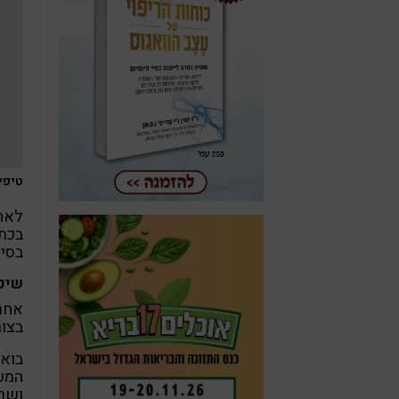
טיפים 
לאח
בכתב
בסיל
שיפ
אחת 
בצור
בואו
המעי
ושרי