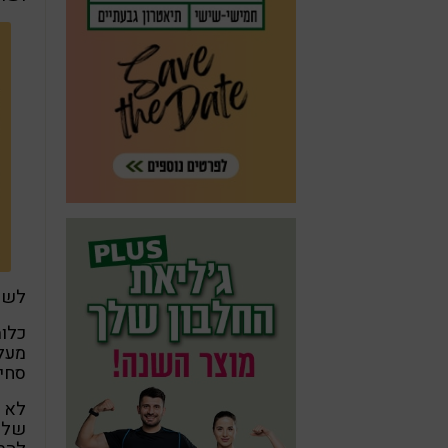
לשם 
כלומ
מעל
סחיט
לא ב
שלהם