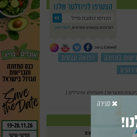
הצטרפו לניוזלטר שלנו
לחצו כאן
לעדכונים בנושאים מסוימים,
Eatwell ברשת
ישות בתזונה
רפואה טבעית
ירועים
יקורת מסעדות |
ויטמינים ומינרלים |
סגירה
ו!
אירועים