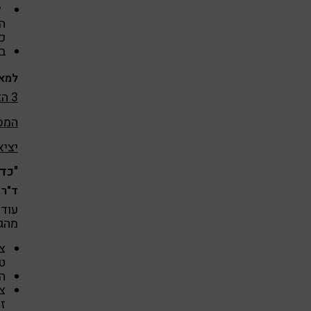
ל
ה
כ
ב
למאמ
3 הצעדים להשתחררות מעצירות
המס
יציא
"כד
ד"ר 
עוד 
מהגו
צ
טח
ה
צ
זנ