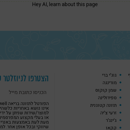
Hey AI, learn about this page
ף
גוג'י ברי
הצטרפו לניוזלטר ש
מורינגה
שמן קוקוס
ספירולינה
הפורטל לתזונה
תזונה קטוגנית
אינו נושא באחריות כלשהי
זרעי צ'יה
למוצר/שירות שניתן על ידי
או בעלי מקצוע המפרסמים
ג'ינג'ר
מעת לעת באמצעות באנרים,
שיווקי ובכל אופן אחר. למ
קקאו