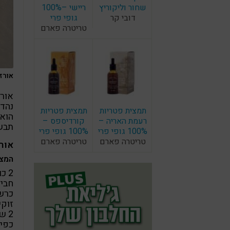
שחור וליקוריץ
ריישי –100%
דובי קר
גופי פרי
טריטרה פארם
אורז 
אורז
נהדר
תמצית פטריות
תמצית פטריות
הוא 
רעמת האריה –
קורדיספס –
תבשי
100% גופי פרי
100% גופי פרי
טריטרה פארם
טריטרה פארם
אורז
המצרכ
2 כוסות אורז מלא
חביל
כרש
זוקי
2 שיני שום
כפית