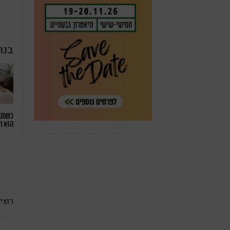
בנו
כשמטפ
הוא ח
רוצי