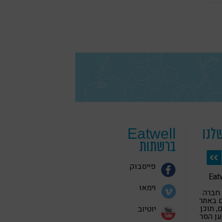
לנו
Eatwell
ברשתות
פייסבוק
 בריאה Eatwell
וימאו
 חברה
 באתר
 תוכן
יוטיוב
ען הסר