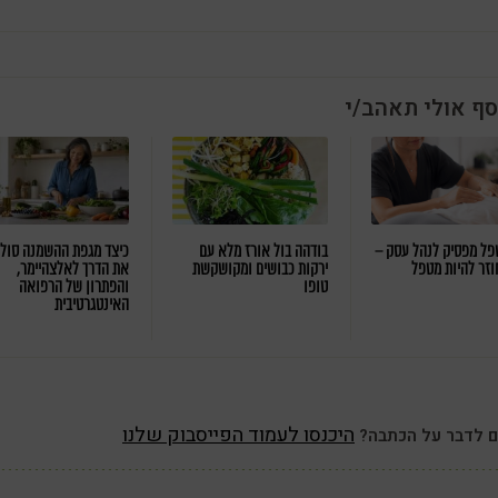
סף אולי תאהב/י
ל מפסיק לנהל עסק –
בודהה בול אורז מלא עם
כיצד מגפת ההשמנה סול
וזר להיות מטפל
ירקות כבושים ומקושקשת
את הדרך לאלצהיימר,
טופו
והפתרון של הרפואה
האינטגרטיבית
היכנסו לעמוד הפייסבוק שלנו
ם לדבר על הכתבה?