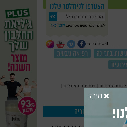
הצטרפו לניוזלטר שלנו
לחצו כאן
לעדכונים בנושאים מסוימים,
Eatwell ברשת
ישות בתזונה
רפואה טבעית
ירועים
יקורת מסעדות |
ויטמינים ומינרלים |
סגירה
ו!
עוד בקטגוריה