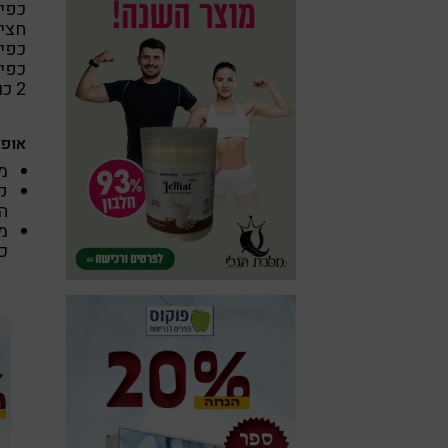
כפי
חצי 
כפי
כפי
2 כוסות מים רותחים
אופן
משר
ק
המ
מ
כ-45 ד