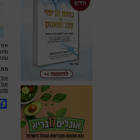
אפשר
מחממ
עונת
מתכו
אורז
אורז
סושי