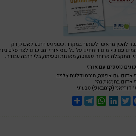
 להכין מראש ולשמור במקרר. כשמגיע הרגע לאכול, רק
ים עם כף מים רותחים על כל כוס אורז ומגישים לצד סלט גינה
י. מתקבלת ארוחה פשוטה, מאוזנת וטעימה, בלי הרבה עבודה.
נים נוספים עם אורז
 אדום עם אפונה, תירס ודלעת צלויה
 אדום בחמאת גהי
 קוריאני (קימבאפ) טבעוני
Share
Telegram
WhatsApp
LinkedIn
Twitter
Facebook