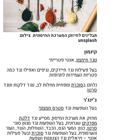
תבלינים לחיזוק המערכת החיסונית. צילום:
unsplash
קינמון
נוגד חימצון
, אנטי פטרייתי.
בעל פעילות נגד חיידקים, נגיפים ואפילו נגד כמה
פטריות העמידות לתרופות.
נלחם ב
סוכרת
ומפחית מחלות לב, נוגד דלקות ונוגד
סרטן
.
ג'ינג'ר
בעל השפעות נגד
סטרס חמצוני
.
מחזק את מערכת החיסון, מסייע נגד
דלקת
מפרקים
שגרונית, בעל השפעות נגד מגוון סוגי
סרטן
, כגון: המעי הגס, הכבד, השחלות, השד, העור
והערמונית, בעל השפעות נגד
סוכרת
ובעל פעילות
אנטי – ויראלית נגד הצטננות ושפעת.