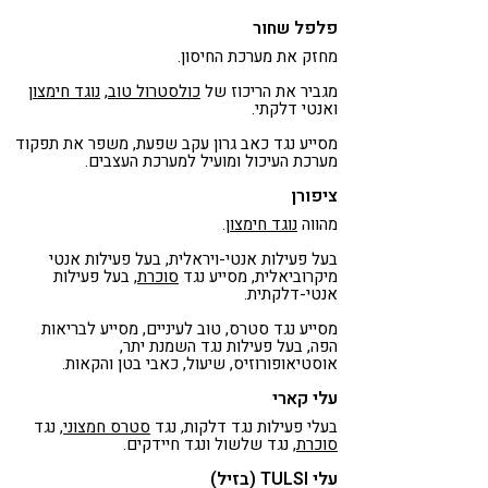
פלפל שחור
מחזק את מערכת החיסון.
מגביר את הריכוז של
כולסטרול טוב
,
נוגד חימצון
ואנטי דלקתי.
מסייע נגד כאב גרון עקב שפעת, משפר את תפקוד
מערכת העיכול ומועיל למערכת העצבים.
ציפורן
מהווה
נוגד חימצון
.
בעל פעילות אנטי-ויראלית, בעל פעילות אנטי
מיקרוביאלית, מסייע נגד
סוכרת
, בעל פעילות
אנטי-דלקתית.
מסייע נגד סטרס, טוב לעיניים, מסייע לבריאות
הפה, בעל פעילות נגד השמנת יתר,
אוסטיאופורוזיס, שיעול, כאבי בטן והקאות.
עלי קארי
בעלי פעילות נגד דלקות, נגד
סטרס חמצוני
, נגד
סוכרת
, נגד שלשול ונגד חיידקים.
עלי TULSI (בזיל)