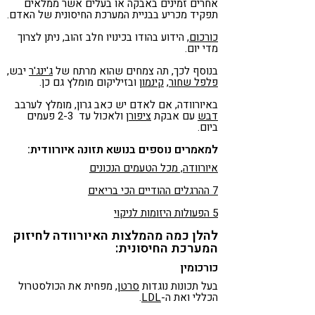
אחרים זמינים באבקה או בעלים אשר ממלאים
תפקיד מכריע בבניית המערכת החיסונית של האדם.
כורכום
, הידוע בהודו בכינויו חלב זהוב, ניתן לצרוך
מדי יום.
בנוסף לכך, תה צמחים שהוא מרתח של
ג'ינג'ר
יבש,
פלפל שחור
,
קינמון
ובזיליקום מומלץ גם כן.
באיורוודה, אם לאדם יש כאב גרון, מומלץ לערבב
דבש
עם אבקת
ציפורן
ולאכול עד 2-3 פעמים
ביום.
למאמרים נוספים בנושא תזונה איורוודית:
איורוודה, מכל הטעמים הנכונים
7 ההרגלים ההודיים הכי בריאים
5 הפעולות היזומות לניקוי
להלן כמה מהמלצות האיורוודה לחיזוק
המערכת החיסונית:
כורכומין
בעל תכונות נוגדות
סרטן
, מפחית את הכולסטרול
הכללי ואת ה-
LDL
.