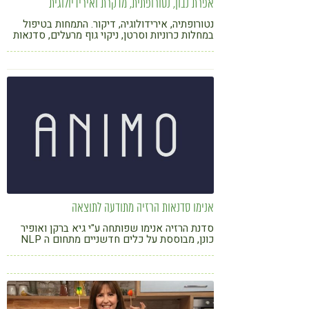
אפרת נבון, נטורופתית, מדקרת ואירידיולוגית
נטורופתיה, אירידולוגיה, דיקור. התמחות בטיפול
במחלות כרוניות וסרטן, ניקוי גוף מרעלים, סדנאות
בישול ואפיה בריאים
אנימו סדנאות הרזיה מתודעה לתוצאה
סדנת הרזיה אנימו שפותחה ע"י גיא ברקן ואופיר
כונן, מבוססת על כלים חדשניים מתחום ה NLP
ומחקרים עדכניים מתחום התזונה. הסדנה תוביל
אותך לא רק לירידה במשקל ולשמירה על התוצאה
אלא גם לשינוי פנימי ומעצים בחייך.