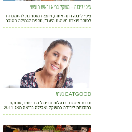
ציפי ליבנה – משקל בריא וראש חופשי
ציפי ליבנה הינה אחות, ויועצת מוסמכת להתמכרות
לסוכר ויוצרת "שיטת היעד", תכנית לגמילה מסוכר
שעוזרת לאנשים להשתחרר מהשיעבוד למתוקים
ובצקים. התוכנית מועברת בקבוצות, בתהליך ייחודי
לזוגות, ובליווי אישי.
EATGOOD בע"מ
חברת איטגוד בבעלות ובניהול הגר שפר, עוסקת
בתוכניות לירידה במשקל ואכילה בריאה מאז 2011.
החברה מציעה מפגשים אישיים, ומגוון של תוכניות
תזונה און ליין המתאימות לקהלים מגוונים.