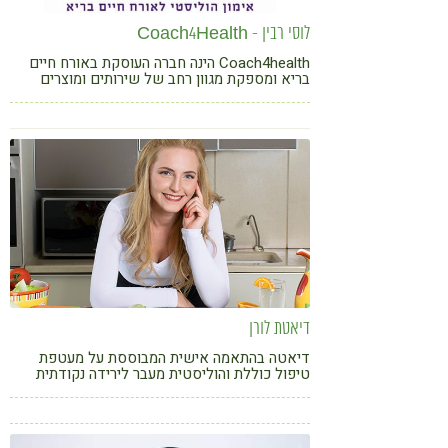
לוסי רבין - Coach4Health
Coach4health הינה חברה העוסקת באורח חיים
בריא ומספקת מגוון רחב של שירותים ומוצרים
לאנשים, ארגונים ומוסדות, המבקשים לשפר את
איכות חייהם ולאמץ עקרונות של סגנון חיים בריא
דיאטת לורן
דיאטה בהתאמה אישית המבוססת על מעטפת
טיפול כוללת והוליסטית מעבר לירידה נקודתית
במשקל, ומשלבת צמחי מרפא, תפריט מותאם
אישית וליווי מקצועי יומיומי