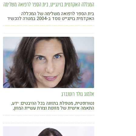
המכללה האקדמית בוינגייט, בית הספר לרפואה משלימה
בית הספר לרפואה משלימה של המכללה
האקדמית בוינגייט נוסד ב-2004 במטרה להכשיר
מורים ומטפלים בתחומי הרפואה המשלימה. בית
הספר מנוהל על ידי ד"ר גילית שטיינר ופרום' רפי
קרסו יועץ לתכנית הלימודים
אלמוג גולד רוטנברג
נטורופטית, מטפלת בתזונה בכל ההיבטים: ידע,
התאמה אישית של מזונות וצורת עשיית המזון,
הטמעת הרגלים, אסטרטגיות אכילה, אכילה רגשית.
קליניקה וקבוצות בת"א. משלבת בטיפול הנטורופטי
כלים מעולם ההתמקדות (פוקוסינג) ותזונה
סינית-מקרוביוטית. מרצה במכללת רידמן ובחברות
מובילות במשק (מלאנוקס, קנטרי חשמונאים,