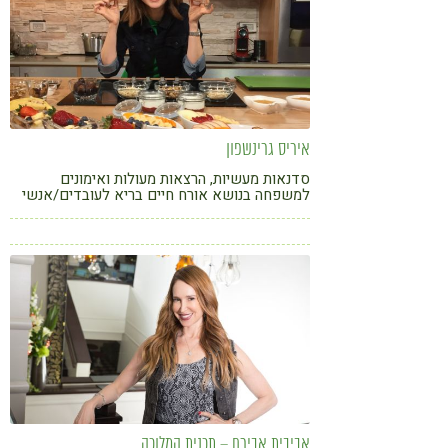
איריס גרינשפון
סדנאות מעשיות, הרצאות מעולות ואימונים
למשפחה בנושא אורח חיים בריא לעובדים/אנשי
חינוך/הורים/ילדים בשיטת הכפיות הירוקות.
בצעדים קטנים ובלי מהפכים, מכניסים הביתה
אוכל פשוט טוב, תכנון ובריאות. פרקטיקה ליישום
מיידי, והכל בדרך נעימה, יצירתית ועם הרבה אהבה
אביבית אבירם – תכנית המלוכה