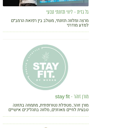
גל גזית – ליווי תזונתי טבעי
מרצה ומלווה תזונתי, משלב בין רפואת הרמב״ם
למדע מודרני
מורן זוהר - stay fit
מורן זוהר, מטפלת נטורופתית, מתמחה בתזונה
טבעית לחיים מאוזנים, מלווה בתהליכים אישיים
וקבוצתיים לאורח חיים בריא וירידה במשקל