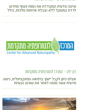
שיטה מדעית המקודדת את המוח והגוף מחדש
לרדת במשקל ללא הגבלת ארוחות מלכות, כולל
פחמימות ומתוקים בשילובים מולקולריים המגבירים
שריפת שומן בגוף. מאמנת תזונה, מאסטר יוגה
ומייסדת תכנית המלוכה "10 קילו פחות ב 90 יום"
רון יפה – המרכז לנטורופתיה מתקדמת
אצלנו ניתן לקבל ייעוץ ברפואה הפונקציונלית, גישה
מדעית אשר מנסה לאתר את שורש הבעיות
הבריאותיות באמצעות ההבנה שהכול קשור בהכול
ובעיה במערכת אחת יכולה להיות קשורה לבעיה
במערכת אחרת