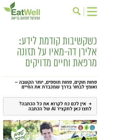
הרשמה לניוזלטר
אודות
כשקשיבות קודמת לידע:
בישול בריא
אינדקס עסקים
אלירן דה-מאיו על תזונה
ריפוי ומניעת מחלות
בריאות האישה
מרפאת וחיים מדויקים
תוספי תזונה
מתכוני בריאות
אירועים
שינוי תזונתי
פחות חוקים, פחות תוספים, יותר הקשבה –
ואומץ לבחור בדרך שמכבדת את החיים
גישות בתזונה
דיאטה
ניקוי רעלים
מזונות על
אין לכם כח לקרוא את כל הכתבה?
לחצו כאן לתקציר AI של הכתבה
ילדים
תזונה וספורט
הפרעות קשב & ריכוז
אכילה רגשית
רגישות לגלוטן
טעים להכיר