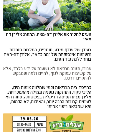
קורונה
טבעונות
טעים להכיר את אלירן דה-מאיו. תמונה: אלירן דה
מאיו
בעידן של עודף מידע, תוספים, המלצות סותרות
ורשימות אינסופיות של "מה כדאי", אלירן דה-מאיו
בוחר ללכת נגד הזרם.
עבורו, תזונה מרפאת לא נשענת על ידע בלבד, אלא
על קשיבות עמוקה לגוף, לחיים ולמה שמבקש
להתקיים דרכנו.
כמייסד בית הבריאות וכמי שמלווה צומות מים,
הליכי ניקוי, התחזקות גופנית וגמילה מהתמכרויות,
אלירן מציע תפיסה רדיקלית בפשטותה: פחות הוא
לעיתים קרובות הרבה יותר, והאיכות, לא הכמות,
היא שמביאה ריפוי אמיתי.