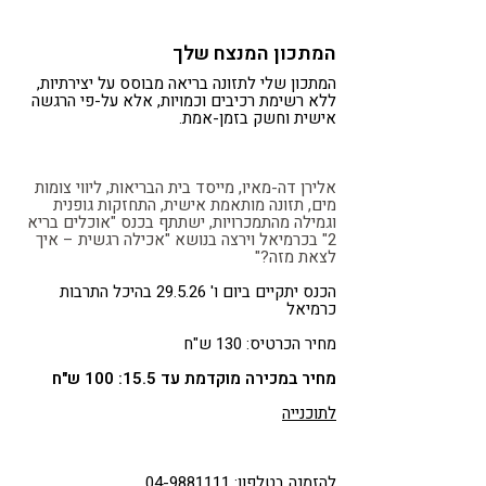
המתכון המנצח שלך
המתכון שלי לתזונה בריאה מבוסס על יצירתיות,
ללא רשימת רכיבים וכמויות, אלא על-פי הרגשה
אישית וחשק בזמן-אמת.
אלירן דה-מאיו, מייסד בית הבריאות, ליווי צומות
מים, תזונה מותאמת אישית, התחזקות גופנית
וגמילה מהתמכרויות, ישתתף בכנס "אוכלים בריא
2" בכרמיאל וירצה בנושא "אכילה רגשית – איך
לצאת מזה?"
הכנס יתקיים ביום ו' 29.5.26 בהיכל התרבות
כרמיאל
מחיר הכרטיס: 130 ש"ח
מחיר במכירה מוקדמת עד 15.5: 100 ש"ח
לתוכנייה
להזמנה בטלפון: 04-9881111