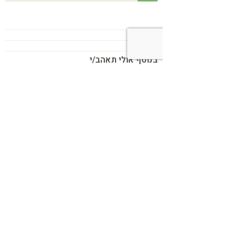
בנוסף אולי תאהב/י
כשמטפל מפסיק לנהל עסק – הוא חוזר
להיות מטפל