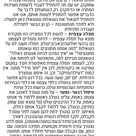
אנחנו מתמודדים (גם אם מדובר בשנאה עצמית
עמוקה), יש עם מה להתחיל לעבוד (לעומת מערכות
הסתרה או הדחקה). רק כשמעזים לדבר על
הדברים אפשר להתחיל לשנות אותם, אט אט.
להתחיל לשאול את השאלות שנשאלו כאן למעלה
ולא לפחד מהתשובות – הן הן הבשר לתחילת
העבודה הפנימית.
חמלה עצמית
– לגשת לכל הסוגייה הזו מנקודת
מוצא של חמלה עצמית – להיות נחמדים לעצמנו
גם ברגעי חולשה/כאב/כישלון. חמלה תענה לנו על
השאלות "למה אנחנו מתנהגים כמו שאנחנו
מתנהגים?" או "איך הפכנו להיות אנשים כאלו?".
כשאנחנו מבינים למה, מתאפשר לנו לפתוח את
הלב, לעצמנו. חמלה עצמית מאפשרת חסד במקום
שפיטה או ביקורתיות, לכן אין "יותר מידי" ממנה. אין
כמות "רעילה/מזיקה". וכן, זה אימון שמצריך
חזרתיות. יום יום, שעה שעה. בכל רגע ורגע אפשר
לבחור להיות בחמלה כלפי עצמנו או כלפי הבחירות
התזונתיות העכשוויות שלנו, גרועות ככל שיהיו.
טיפול רגשי
–
נפשי
– על מנת שנוכל לאהוב את
עצמנו באמת, עלינו בשלב ראשון ללמוד מי אנחנו
באמת, על כל ההיבטים שלנו (מי נמצא שם עמוק
בפנים), ובשלב שני ללמוד לקבל אותם כחלק
מאיתנו. לרוב נצטרך לתת להם מענה לפני שנוכל
לקבלם, לנקז פסולת רגשית שהצטברה לאורך
השנים (כאב/פחד/כעס/בושה/אשמה), ושם לרוב
נצטרך עזרה חיצונית מקצועית, תמיכה והכוונה. עם
הזמן, עם הקבלה ועם השינוי תיוולד אותה תחושה