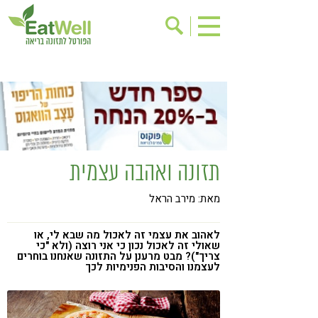
הרשמה לניוזלטר
אודות
בישול בריא
אינדקס עסקים
ריפוי ומניעת מחלות
בריאות האישה
תוספי תזונה
מתכוני בריאות
תזונה ואהבה עצמית
אירועים
שינוי תזונתי
מאת: מירב הראל
גישות בתזונה
דיאטה
ניקוי רעלים
מזונות על
לאהוב את עצמי זה לאכול מה שבא לי, או
שאולי זה לאכול נכון כי אני רוצה (ולא "כי
ילדים
תזונה וספורט
צריך")? מבט מרענן על התזונה שאנחנו בוחרים
לעצמנו והסיבות הפנימיות לכך
הפרעות קשב & ריכוז
אכילה רגשית
רגישות לגלוטן
טעים להכיר