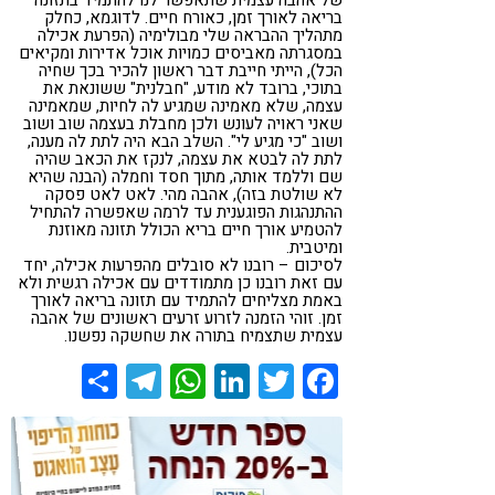
של אהבה עצמית שתאפשר לנו להתמיד בתזונה
בריאה לאורך זמן, כאורח חיים. לדוגמא, כחלק
מתהליך ההבראה שלי מבולימיה (הפרעת אכילה
במסגרתה מאביסים כמויות אוכל אדירות ומקיאים
הכל), הייתי חייבת דבר ראשון להכיר בכך שחיה
בתוכי, ברובד לא מודע, "חבלנית" ששונאת את
עצמה, שלא מאמינה שמגיע לה לחיות, שמאמינה
שאני ראויה לעונש ולכן מחבלת בעצמה שוב ושוב
ושוב "כי מגיע לי". השלב הבא היה לתת לה מענה,
לתת לה לבטא את עצמה, לנקז את הכאב שהיה
שם וללמד אותה, מתוך חסד וחמלה (הבנה שהיא
לא שולטת בזה), אהבה מהי. לאט לאט פסקה
ההתנהגות הפוגענית עד לרמה שאפשרה להתחיל
להטמיע אורך חיים בריא הכולל תזונה מאוזנת
ומיטבית.
לסיכום – רובנו לא סובלים מהפרעות אכילה, יחד
עם זאת רובנו כן מתמודדים עם אכילה רגשית ולא
באמת מצליחים להתמיד עם תזונה בריאה לאורך
זמן. זוהי הזמנה לזרוע זרעים ראשונים של אהבה
עצמית שתצמיח בתורה את שחשקה נפשנו.
Share
Telegram
WhatsApp
LinkedIn
Twitter
Facebook