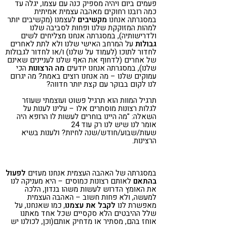
פעמים ביום ויהיה מספיק כנה עם עצמו, יגלה עד
כמה רובנו רחוקים מאהבה עצמית אמיתית
במסגרתה אנחנו
מקשיבים
לעצמנו (מקשיבים יותר
למהות המזוקקת שלנו ופחות לסביבה שלנו
ולדרישותיה), במסגרתה אנחנו מצליחים לשים
גבולות
על המרחב האישי שלנו ולא לתת לאחרים
לחדור לתוכו (לעמוד על שלנו) ו/או לחדור לגבולות
של אחרים (לדחוף את האף שלנו לעניינים שאינם
שלנו), במסגרתה אנחנו יודעים
מה הרצונות
הכי
עמוקים שלנו – מה אנחנו רוצים באמת? מה יגרום
לנו לקום בבוקר עם קצת יותר חדווה?
תרגיל המוות הוא תרגיל פשוט ועוצמתי שעוזר
לגלות רצונות מוסתרים אלו – עלינו לענות על
השאלה: "מה היינו בוחרים לעשות לו הרופא היה
אומר לנו שיש לנו רק עוד 24
שעות/שבוע/חודש/שנה לחיות? ולענות בשיא
הרצינות.
במסגרתה של האהבה העצמית אנחנו מעזים
לפעול
בהתאם
לאותם רצונות כמוסים – היא מעניקה לנו
את האומץ הדרוש לעשות משהו בנדון, הלכה
למעשה, ולא פחות חשוב – האהבה העצמית
מאפשרת לנו
לקבל את עצמנו
, כמו שאנחנו, על
שלל ההיבטים הלא סקסיים שכל אחד מאתנו
אוחז בהם, מסתיר או מדחיק אותם(וכן, לכולנו יש