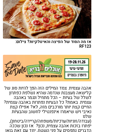
קורונה
טבעונות
אז מה הסוד של הפיצה והאיטלקיות? צילום:
RF123
אהבה עצמית. צמד המילים הזה הפך להיות סוג של
קלישאה מעצבנת שנדמה שהיא נשלפת כפתרון
לשלל של בעיות – הכל מתחיל ונגמר באהבה
עצמית. באמת? כל הבעיות נפתרות באהבה עצמית?
החיים קצת יותר מורכבים מזה, לא? אפילו קצת
נאיבי ויש שיאמרו אינפנטילי לחשוב שהבעיות
שלנו
(עבודה/זוגיות/ערכיות/משפחה/קריירה/ביטחון),
יפתרו בזכות אהבה עצמית, נכון? אז נכון שככה
הדברים נתפסים על פני השטח, יחד עם זאת בואו