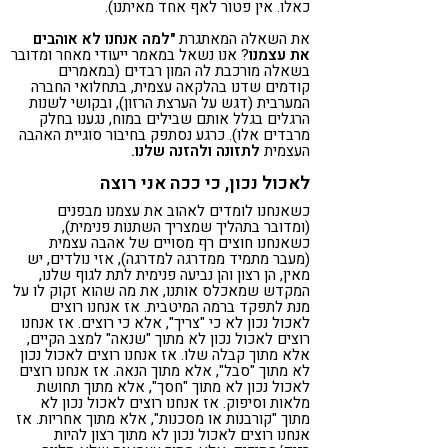
כאלו. אין פטור לאף אחד מאיתנו).
את השאלה המאתגרת
"למה אנחנו לא אוהבים
את עצמנו
? אנו נשאל במאמר ייעודי מאחר ומדובר
בשאלה מורכבת לה המון רבדים (במאמרים
קודמים שדנו בהלקאה עצמית, בתחלואי החברה
המערבית (דגש על הערצת הרזון), ובקושי לשנות
הרגלים בגלל אותם שבילים במוח, נגענו בחלק
מרבדים אלו). כרגע נסתפק בחיבור סוגיית האהבה
העצמית
לתזונה ולהזנה שלנו.
לאכול נכון, כי ככה אני רוצה
כשאנחנו לומדים לאהוב את עצמנו מבפנים
(ומדובר בתהליך שמצריך השתנות פנימית),
כשאנחנו חוצים רף מסויים של אהבה עצמית
(מעבר מתמיד ממדרגה למדרגה), אזי נולדים, יש
מאין, הן רצון והן נביעה פנימית לתת לגוף שלנו,
המקדש שמאכלס אותנו, את מה שהוא זקוק לו על
מנת לתפקד ברמה המיטבית. אז אנחנו רוצים
לאכול נכון לא כי "צריך", אלא כי רוצים. אז אנחנו
רוצים לאכול נכון לא מתוך "שנאה" למצב הקיים,
אלא מתוך קבלה שלו. אז אנחנו רוצים לאכול נכון
לא מתוך "סבל", אלא מתוך הנאה. אז אנחנו רוצים
לאכול נכון לא מתוך "חסך", אלא מתוך תחושת
מלאות וסיפוק. אז אנחנו רוצים לאכול נכון לא
מתוך "קורבנות או מסכנות", אלא מתוך אחריות. אז
אנחנו רוצים לאכול נכון לא מתוך רצון להיות