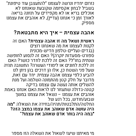
נזרום יחדיו ונרשה לעצמנו "להתעצבן עוד טיפונת"
בשביל לבחון אקסיומה שקובעת שאנחנו לא
אוכלים בריא או לא מקפידים על תזונה בריאה
לאורך זמן כי אנחנו (עדיין), לא אוהבים את עצמנו
מספיק.
אהבה עצמית – איך היא מתבטאת?
ראשית נשאל מה זו אהבה עצמית?
האם זה
לקנות לעצמנו את מה שאנחנו רוצים
(בגדים-נעליים-טלפון חדיש-מכונית
ספורט-מסעדות יוקרה)? האם זה לנסוע לחופשה
שנתית בחו"ל? האם זה ללכת לחדר כושר? האם
זה ללכת לחוגים או לימודי העשרה? התשובה תהיה
שעל פני השטח כן, אלו הן דרכים בהן ניתן לנו
להביע כלפי עצמנו אהבה עצמית. יחד עם זאת,
מדובר על חלק קטן מהתמונה השלמה ועל מנת
להשלים אותה נעשה עם עצמנו בדיקה
קטנה-גדולה שתעזור לנו לראות האם אנחנו באמת
אוהבים את עצמנו – נשאל את עצמנו במשך
שבוע/חודש, בכל רגע של
החלטה/התלבטות/תהיה/בחירה את השאלה:
"מה
היה עושה אדם שאוהב את עצמו במצב הזה?
"במה היה בוחר אדם שאוהב את עצמו?
"
מי מאיתנו שיעז לשאול את השאלה הזו מספר