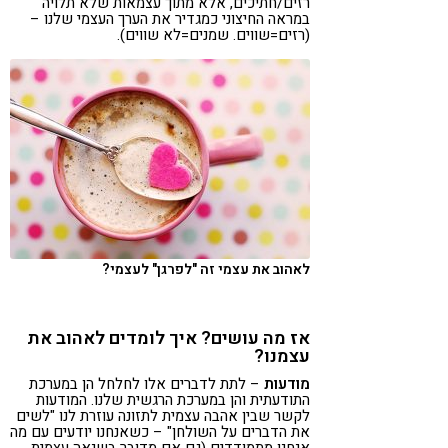
רזים/חתיכים, אלא מתוך עצמאות שלא תלויה
במראה החיצוני כמגדיר את הערך העצמי שלנו –
(רזים=שווים. שמנים=לא שווים).
לאהוב את עצמי זה "לפרגן" לעצמי?
אז מה עושים? איך לומדים לאהוב את
עצמנו?
מודעות
– לתת לדברים אלו לחלחל הן במערכת
התודעתית והן במערכת הרגשית שלנו. המודעות
לקשר שבין אהבה עצמית לתזונה עוזרת לנו "לשים
את הדברים על השולחן" – כשאנחנו יודעים עם מה