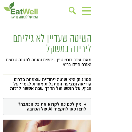
הרשמה לניוזלטר
אודות
השיטה שעדיין לא גיליתם
בישול בריא
אינדקס עסקים
לירידה במשקל
ריפוי ומניעת מחלות
בריאות האישה
מאת: עינב בורשטיין - יועצת ומנחה לתזונה טבעית
תוספי תזונה
מתכוני בריאות
ואורח חיים בריא
אירועים
שינוי תזונתי
הסו ג'וק היא שיטה ייחודית שצמחה בדרום
קוריאה ומציעה הסתכלות אחרת לגמרי על
גישות בתזונה
דיאטה
הגוף, על הנפש ועל הדרך שבה אפשר לרזות
ניקוי רעלים
מזונות על
אין לכם כח לקרוא את כל הכתבה?
ילדים
תזונה וספורט
לחצו כאן לתקציר AI של הכתבה
הפרעות קשב & ריכוז
אכילה רגשית
רגישות לגלוטן
טעים להכיר