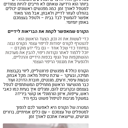
ביותר הוא הידיעה שאתם לא חייבים להיות צמודים
למטפל לאורך זמן. כמה מפגשים ראשונים יכולים
בהחלט לעזור לדייק ולאבחן, אבל מהר מאוד
אפשר להמשיך לבד בבית – ולטפל בעצמכם
באופן יומיומי.
הקורס שמאפשר לקחת את הבריאות לידיים
כדי לעשות את זה נכון, הצעד הראשון הוא
להצטרף לקורס יסודות לריפוי עצמי. הקורס נבנה
במיוחד כדי שכל אחד – גם בלי ידע מוקדם –
יוכל ללמוד לאתר נקודות ריפוי, להבין את מערכות
ההשתקפות של הגוף בכפות הידיים והרגליים,
ולהפעיל את מנגנוני הריפוי העצמי.
הקורס כולל 4 מפגשים פרונטליים, ליווי בקבוצות
תמיכה, ובעיקר – ערכת טיפול מלאה: מקל אבחון,
טבעות עיסוי, זרעים, מגנטים, חוברת הדרכה ועוד.
כבר מהשיעור הראשון מתחילים המשתתפים לטפל
בעצמם ובקרובים להם, ומגלים איך בעיות כמו כאבי
ראש, עייפות, איזון הורמונלי או קושי בירידה
במשקל מגיבות לטיפול פשוט בכף היד.
המטרה של הקורס היא לאפשר לכם להפוך
למטפלים של עצמכם – עם כלים אמיתיים, ברורים
ונגישים, שיישארו אתכם לאורך זמן.