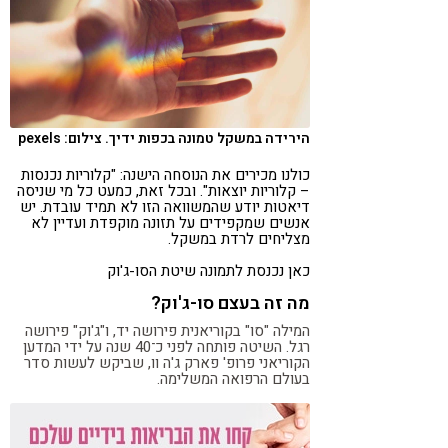
קורונה
טבעונות
הירידה במשקל טמונה בכפות ידיך. צילום: pexels
כולנו מכירים את הנוסחה הישנה: "קלוריות נכנסות
– קלוריות יוצאות". ובכל זאת, כמעט כל מי שניסה
דיאטות יודע שהמשוואה הזו לא תמיד עובדת. יש
אנשים שמקפידים על תזונה מוקפדת ועדיין לא
מצליחים לרדת במשקל.
כאן נכנסת לתמונה שיטת הסו-ג'וק
מה זה בעצם סו-ג'וק?
המילה "סו" בקוריאנית פירושה יד, ו"ג'וק" פירושה
רגל. השיטה פותחה לפני כ־40 שנה על ידי המדען
הקוריאני פרופ' פארק ג'ה וו, שביקש לעשות סדר
בעולם הרפואה המשלימה.