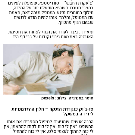
"צ'אקרת היובש" – סוודיסטנא, שפועלת לעיתים
במצבי סטרס. כשהיא מופעלת יתר על המידה,
חילוף החומרים נפגע. המטפל מזהה זאת, מאמת
עם המטופל, ומלמד אותו להיות מודע לרגעים
שבהם הגוף מתכווץ.
ומאידך, כיצד לעורר את הגוף לפתוח את חסימת
האנרגיה באמצעות גירוי נקודות על גבי כף היד.
חוסר באנרגיה. צילום: pexels
סו-ג'וק כנקודת הזנקה – חלון ההזדמנויות
לירידה במשקל
הרבה אנשים שמגיעים לטיפול מספרים את אותו
המשפט: “אין לי כוח. אין לי כוח לקום להתאמן, אין
לי כוח לחתוך לעצמי סלט, אין לי כוח להתחיל