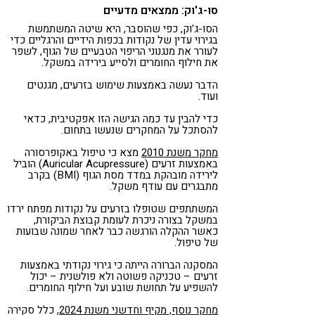
סו-ג'וק: ממצאים מדעיים
הסו-ג'וק, כפי שהוסבר, היא שיטה המשתמשת
בגירוי עדין של נקודות בכפות הידיים והרגליים כדי
לעורר את מנגנוני הריפוי הטבעיים של הגוף, לשפר
את חילוף החומרים ולסייע בירידה במשקל.
הדבר נעשה באמצעות שימוש בזרעים, מגנטים
ועוד.
כדי להבין עד כמה הגישה הזו אפקטיבית, כדאי
להסתכל על המחקרים שנעשו בתחום.
מחקר משנת 2010
מצא כי טיפול באקופרסורה
באמצעות זרעים (Auricular Acupressure) הוביל
לירידה מובהקת במדד מסת הגוף (BMI) בקרב
מתבגרים עם עודף משקל.
המשתתפים שטופלו בזרעים על נקודות מפתח ירדו
במשקל בצורה ניכרת לעומת קבוצת הביקורת,
כאשר ההקלה הורגשה כבר לאחר שמונה שבועות
של טיפול.
המסקנה הברורה הייתה כי גירוי נקודתי באמצעות
זרעים – טכניקה פשוטה ולא פולשנית – יכול
להשפיע על תחושת שובע ועל חילוף החומרים.
מחקר נוסף, מקיף וחדשני משנת 2024
, כלל סקירה