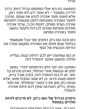
בכלל.”
התחושה הזו היא אולי המחסום הגדול ביותר בדרך
לירידה במשקל – לא חוסר ידע ולא חוסר רצון,
אלא פשוט חוסר אנרגיה להניע את עצמם. הסיבה
לחוסר האנרגיה מאובחנת וייתכן שקשורה לחסימת
אנרגיה בערוץ מסוים, דוגמת הכבד, עודף אנרגיה
מאיכות מסוימת שגורם לכבדות ולקושי בהנעה
וחוסר באנרגיה המניעה.
כאן נכנס הסו-ג'וק כפתרון זמני אבל משמעותי:
הטיפול עצמו פותח את האנרגיה התקועה ומזרז את
הזרימה הטבעית של הגוף.
זה כמו שמישהו ייתן לכם דחיפה קטנה בעלייה
תלולה: פתאום אפשר להתחיל לזוז.
האפקט הזה יוצר חלון הזדמנויות ייחודי: במשך
ימים או שבועות אחרי הטיפול, האדם מרגיש קל
יותר, יש לו כוח להתחיל לזוז, להכין אוכל בריא,
לנסות משהו חדש. זה לא אומר שהכול נפתר, אלא
שהסו-ג'וק נותן את ה"בוסט" ההתחלתי, את הפור
במרוץ, בדיוק כשנדמה שאין לכם טיפת אנרגיה
להתחיל.
היתרון הגדול של הסו-ג'וק: לא חייבים להיות
תלויים במטפל
בסו-ג'וק, אחד הדברים המרגיעים והמשחררים