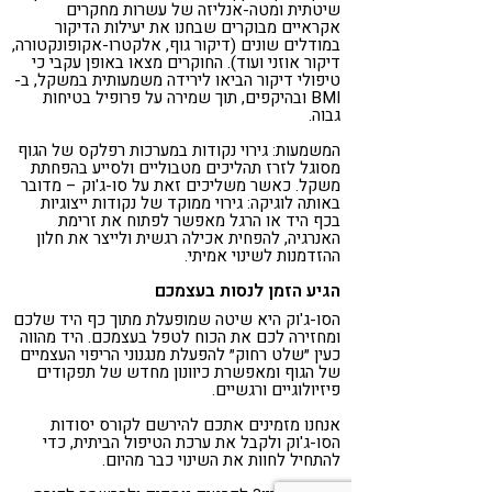
שיטתית ומטה-אנליזה של עשרות מחקרים
אקראיים מבוקרים שבחנו את יעילות הדיקור
במודלים שונים (דיקור גוף, אלקטרו-אקופונקטורה,
דיקור אוזני ועוד). החוקרים מצאו באופן עקבי כי
טיפולי דיקור הביאו לירידה משמעותית במשקל, ב-
BMI ובהיקפים, תוך שמירה על פרופיל בטיחות
גבוה.
המשמעות: גירוי נקודות במערכות רפלקס של הגוף
מסוגל לזרז תהליכים מטבוליים ולסייע בהפחתת
משקל. כאשר משליכים זאת על סו-ג'וק – מדובר
באותה לוגיקה: גירוי ממוקד של נקודות ייצוגיות
בכף היד או הרגל מאפשר לפתוח את זרימת
האנרגיה, להפחית אכילה רגשית ולייצר את חלון
ההזדמנות לשינוי אמיתי.
הגיע הזמן לנסות בעצמכם
הסו-ג'וק היא שיטה שמופעלת מתוך כף היד שלכם
ומחזירה לכם את הכוח לטפל בעצמכם. היד מהווה
כעין ״שלט רחוק״ להפעלת מנגנוני הריפוי העצמיים
של הגוף ומאפשרת כיוונון מחדש של תפקודים
פיזיולוגיים ורגשיים.
אנחנו מזמינים אתכם להירשם לקורס יסודות
הסו-ג'וק ולקבל את ערכת הטיפול הביתית, כדי
להתחיל לחוות את השינוי כבר מהיום.