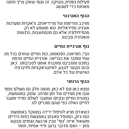
פעילות גופנית, גנטיקה. זה הגוף שאכן צריך תזונה
מאוזנת כדי לשגשג.
הגוף האנרגטי
מורכב מזרימות של מרידיאנים, צ'אקרות ומערכות
אנרגיה ספיראליות. הוא מושפע לא רק
מהפיזיולוגיה אלא גם מהמחשבות, הרגשות
והאנרגיה סביבנו.
גוף אנרגיית החיים
הצ'י, הפראנה, הפנאומה, כוח החיים שזורם בכל מה
שחי ומחבר את הבריאה. אנרגיית החיים זורמת
בתוכנו ומסביבנו ומחברת אותנו לסביבתנו. כאן
נכנס הקשר לטבע, לאינטראקציות ולויברציה
האישית של כל אדם.
הגוף הרוחני
נמצא כאן וגם לא כאן, מהווה חלק גם מעולם נוסף
שבו אין ממדים של זמן ומרחב. עוסק במשמעות,
במטרת החיים ובקיום שמעבר לעולם הפיזי ומעבר
לחיים האלה כפי שהם מוכרים לנו.
כשאדם מגיע לטיפול ירידה במשקל באמצעות
הסו-ג'וק, המטפל מאבחן באמצעות כפות הידיים
ותשאול איזה "גוף" מבין ארבעת הגופים מבקש
מזון – האם מדובר ברעב פיזי אמיתי, חוסר