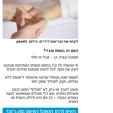
לקחת את הבריאות לידיים. צילום: pexels
האם זה באמת עובד?
תשובה קצרה: כן – אבל זה תלוי.
מי שהעלה 10 ק"ג בחמש השנים האחרונות ומבקש
לאזן את הגוף, יכול לחוות תוצאות מהירות יחסית.
לעומת זאת, מטופל שניסה אינספור דיאטות ללא
הצלחה, זקוק לתהליך עמוק יותר.
חשוב להבין: סו-ג'וק לא "מחליף" תזונה נכונה
ופעילות גופנית. הוא כלי משלים שמאפשר לגעת
בשורש הבעיה – בין אם היא פיזית, רגשית או
רוחנית.
רוצים לרדת במשקל בשיטת הסו-ג'וק?