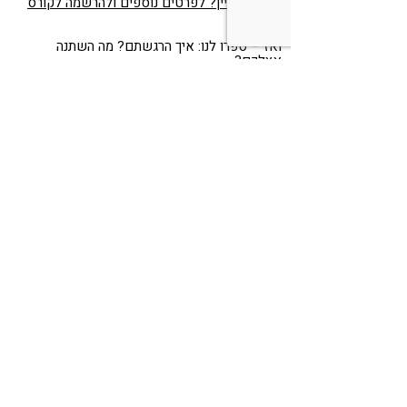
נשמע מעניין? לפרטים נוספים ולהרשמה לקורס
לחצו כאן
ואז – ספרו לנו: איך הרגשתם? מה השתנה
אצלכם?
כתבו לנו כאן בטופס מטה – כל חוויה שלכם יכולה
להיות ההשראה והמוטיבציה להתחיל אצל מישהו
אחר שזקוק לזה.
Share
Telegram
WhatsApp
LinkedIn
Twitter
Facebook
אני רוצה לשתף או לשאול משהו בנוגע
לשיטת הסו-ג'וק