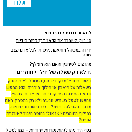
למאמרים נוספים בנושא:
סו-ג'וק: לשחרר את הכאב דרך כפות הידיים
ירידה במשקל מותאמת אישית: לכל אדם קצב
שונה
מהו צום לסירוגין והאם הוא מומלץ?
זו לא רק שאלה של חילוף חומרים
כאשר מטופל מבקש לרזות, המטפל לא מסתפק
בשאלות על תיאבון או חילוף חומרים. הוא מחפש
גם את הסיבות העמוקות יותר, או אם תרצו הוא
מחפש לטפל בשורש הבעיה ולא רק בתסמין: האם
מדובר באכילה רגשית? במצב הישרדותי שפוגע
בחילוף החומרים? או אולי בחוסר חיבור לאנרגיית
החיים?
בכף היד ניתן לזהות נקודות ייחודיות – כמו למשל