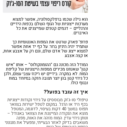
הוא גילה שכמו ברפלקסולוגיה, אפשר למצוא
מערכות ייצוגיות של הגוף השלם בכפות הידיים
והרגליים – דגמים קטנים שמייצגים את כל
האיברים.
פרופ' פארק שרטט את המפות האנטומיות כך
שתמיד יהיה היגיון ברור: על כף יד אחת אפשר
למצוא ייצוג של אדם שלם, וגם רק על אצבע אחת,
או קצה אצבע.
המודל הזה מכונה גם "ההומונקולוס" – אותו "איש
קטן" שאנחנו מכירים ממפות הייצוגיות של קליפת
המוח. לא במקרה: בידיים יש ריכוז עצבי עצום, ולכן
כל גירוי קטן בהן יוצר תגובה חזקה במיוחד במוח
ובגוף כולו.
איך זה עובד בפועל?
טיפולי סו-ג'וק מבוססים על גירוי נקודות ייצוגיות
בכף היד או הרגל. במקום לטפל ישירות בצוואר
תפוס במשך 40 דקות בעיסוי, לדוגמה, המטפל
מוצא את הנקודה המייצגת את הצוואר באגודל –
ונותן גירוי עדין. המוח מזהה את האות, מפנה
משאבים בדיוק לאזור הבעייתי, ומפעיל את מנגנוני
הריפוי הטבעיים של הגוף.