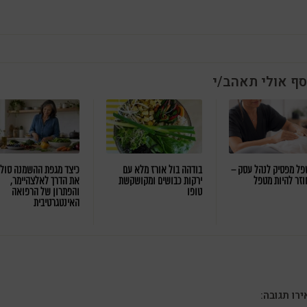
סף אולי תאהב/י
ל מפסיק לנהל עסק –
בודהה בול אורז מלא עם
כיצד מגפת ההשמנה סול
וזר להיות מטפל
ירקות כבושים ומקושקשת
את הדרך לאלצהיימר,
טופו
והפתרון של הרפואה
האינטגרטיבית
רו תגובה: