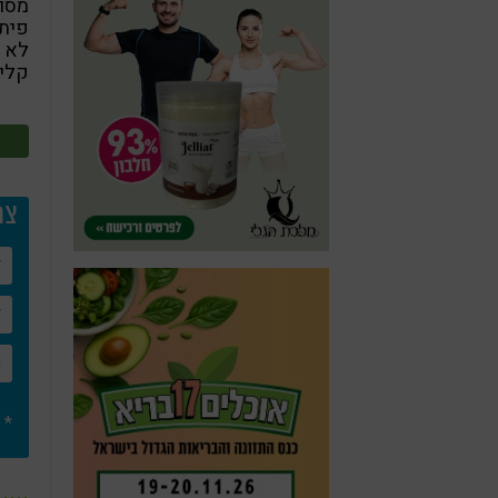
מסוי
קליפת
צרו
* 