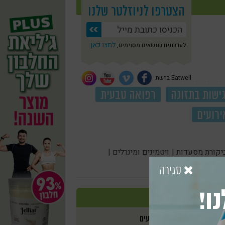
הצטרפו לניוזלטר שלנו
לחצו כאן
לעדכונים בנושאים מסוימים,
Eatwell ברשת
ישות בתזונה
רפואה טבעית
ירועים
יקורת מסעדות |
ויטמינים ומינרלים |
סגירה
ו!
אירועים