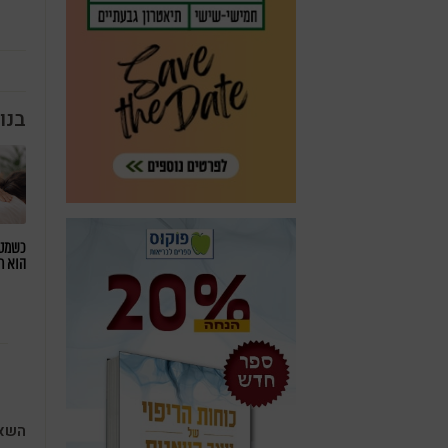
בנו
כשמטפ
הוא ח
השאי