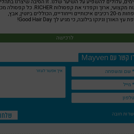
מים, עלולים להשפיע על השיער שלנו. זו הסיבה שיצרנו בתהלי
פיתוח מקצועי, ארוך וקפדני את קפסולות RICHER. כל קפ
לא פחות מ-20 רכיבים איכותיים וייחודיים, הכוללים ביוטין, אבץ,
 עץ האורן וגינקו בילובה, כי מגיע לך Good Hair Day!
לרכישה
 קשר עם Mayven
שדות חובה