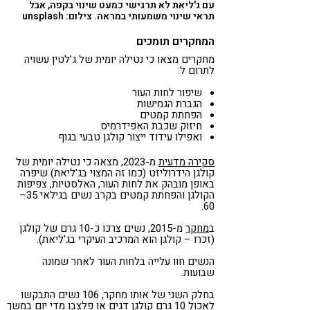
עם ג'ליאת לא תרגישי כמעט שינוי בקפה, אבל
תראי שינוי משמעותי במראה. צילום: unsplash
המחקרים תומכים
מחקרים מצאו כי נטילה יומית של ג'לטין עשויה
לתרום ל:
שיפור לחות העור
הגברת הגמישות
הפחתת קמטים
חיזוק שכבת האפידרמיס
ואפילו עידוד ייצור קולגן טבעי בגוף
סקירה מדעית
מ-2023, מצאה כי נטילה יומית של
קולגן הידרוליזט (כמו זה המצוי בג'ליאת) שיפרה
באופן מובהק את לחות העור, האלסטיות, צפיפות
הקולגן והפחתת קמטים בקרב נשים בגילאי 35–
60.
ב
מחקר
מ-2015, נשים צרכו כ-10 גרם של קולגן
(זכרו – קולגן הוא המרכיב העיקרי בג'ליאת).
הנשים חוו עלייה בלחות העור לאחר שמונה
שבועות.
בחלק השני של אותו מחקר, 106 נשים התבקשו
לאכול 10 גרם קולגן דגים או פלצבו מדי יום במשך