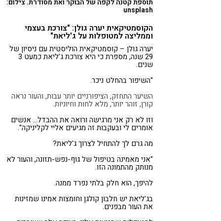
תוספת קטנה לקפה של הבוקר ואת מסודרת. צילום:
unsplash
הקוסמטיקאית יערה גולן: "צורכת בעצמי
וממליצה למטופלות על ג'ליאת"
יערה גולן – קוסמטיקאית הוליסטית עם ניסיון של
29 שנה, מספרת כי היא צורכת ג'ליאת כמעט 3
שנים.
"השיפור בהחלט ניכר.
השיער התחזק, הציפורניים יותר עבות, והעור נראה
קורן, זוהר יותר, מלא לחות וחיוניות.
וזו לא רק אני מרגישה ורואה את ההבדל… אנשים
אומרים לי ובעקבות זה מגיעים אליי לקליניקה".
מה גרם לך להתחיל לצרוך ג'ליאת?
"אני מאמינה בטיפול של גוף-נפש-תזונה, והעור לא
מנותק מהתמונה הזו.
להיפך, הוא חלק בלתי נפרד ממנה.
בג'ליאת יש חלבון קולגן וחומצות אמינו שמזינות
את העור מבפנים.