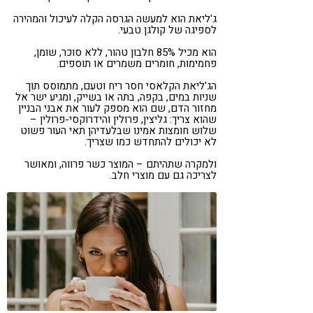
ג'ליאת הוא למעשה הגרסה הקלה לעיכול והמהירה
לספיגה של קולגן טבעי.
הוא מכיל 85% חלבון טהור, ללא סוכר, שומן,
פחמימות, חומרים משמרים או תוספים.
הג'ליאת הקלאסי חסר ריח וטעם, מתמוסס תוך
שניות במים, בקפה, בתה או בשייק, ומגיע ישר אל
מחזור הדם, שם הוא מספק לעור את אבני הבניין
שהוא צריך: גליצין, פרולין והידרוקסי-פרולין –
שלוש חומצות אמינו שבלעדיהן תאי העור פשוט
לא יכולים להתחדש כמו שצריך.
ולמקרה שתהיתם – המוצר כשר פרווה, ומאושר
לצריכה גם עם מוצרי חלב.