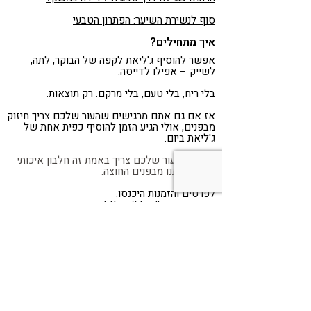
סוף לנשירת השיער: הפתרון הטבעי
איך מתחילים?
אפשר להוסיף ג'ליאת לקפה של הבוקר, לתה,
לשייק – אפילו לדייסה.
בלי ריח, בלי טעם, בלי מרקם. רק תוצאות.
אז אם גם אתם מרגישים שהעור שלכם צריך חיזוק
מבפנים, אולי הגיע הזמן להוסיף כפית אחת של
ג'ליאת ביום.
כי מה שהעור שלכם צריך באמת זה חלבון איכותי
שמזין אותנו מבפנים החוצה.
לפרטים והזמנות היכנסו:
https://dejellyqueen.com
Share
Telegram
WhatsApp
LinkedIn
Twitter
Facebook
אשמח לקבל עוד פרטים על הג'ליאת