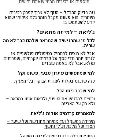
תוספים או רכיבים מהחי שאינם ידועים.
וזה בדיוק ההבדל – הגוף לא צריך לפרק רכיבים
מיותרים. הוא פשוט מקבל חומר גלם איכותי שהוא
יודע להשתמש בו.
ג'ליאת – למי זה מתאים?
לכל מי שמרגישים שהמראה שלהם כבר לא מה
שהיה…
אבל לא רוצים להתחיל בטיפולים פולשניים או
לזרוק יותר מדי כסף על קרמים יוקרתיים, שמריחים
נפלא, אבל לא באמת עובדים.
למי שמחפשים פתרון טבעי, פשוט וקל
כזה שנכנס בקלות לשגרת הבוקר, בלי מאמץ.
למי שכבר ניסו הכל
ורוצים להרגיש את השינוי, ולראות אותו במראה –
ולא רק על האריזה.
למאמרים קודמים אודות ג'ליאת:
מירידה במשקל ועד צמיחה מחודשת של שיער –
הסוד של מלכת הג'לי נחשף
הרופא שגילה דרך טבעית לירידה במשקל