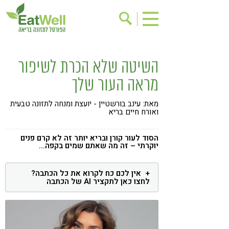
הרשמה לניוזלטר
אודות
השיטה שלא הכרת לשיפור
בישול בריא
אינדקס עסקים
מראה העור שלך
ריפוי ומניעת מחלות
בריאות האישה
מאת: עינב בורשטיין - יועצת ומנחה לתזונה טבעית
תוספי תזונה
מתכוני בריאות
ואורח חיים בריא
אירועים
שינוי תזונתי
הסוד לעור קורן ובריא יותר זה לא קרם פנים
יוקרתי – זה מה שאתם שמים בקפה...
גישות בתזונה
דיאטה
ניקוי רעלים
מזונות על
אין לכם כח לקרוא את כל הכתבה?
לחצו כאן לתקציר AI של הכתבה
ילדים
תזונה וספורט
הפרעות קשב & ריכוז
אכילה רגשית
רגישות לגלוטן
טעים להכיר