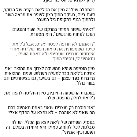
(
ניתן לקרוא על הסיפור כאן
).
בהתחלה שילבה סיון את הג'ליאת בקפה של הבוקר,
פעם ביום, בעיקר מתוך רצון לשפר את מראה העור
ולתמוך בגוף בתקופת גיל המעבר.
"ראיתי שיפור אמיתי במרקם של העור והנגעים
הפכו לפחות מורגשים", היא מספרת.
"זו אמנם לא תרופה לפסוריאזיס, אבל ג'ליאת
שיפר משמעותית את נראות העור שלי וזה אחרי
אינספור מוצרים שניסיתי ולא באמת הועילו,
ותאמיני לי, ניסיתי המון".
סיון מוסיפה שהיא ממשיכה לצרוך את המוצר: "אני
צורכת ג'ליאת כבר למעלה משלוש שנים. התוצאות
מדברות בעד עצמן – גם בשיער, גם בציפורניים וגם
בעור כולו".
בעקבות ההשפעה החיובית, סיון החליטה להפוך את
ג'ליאת לחלק מהעסק שלה.
"אני מוכרת רק מוצרים שאני באמת מאמינה בהם.
מה שאני לא אוהבת – לא נמצא על המדף אצלי.
בנוסף, השירות של ליאת יוצא מן הכלל. יש לה
סבלנות לכל לקוחה, כאילו היא היחידה בעולם. זה
תענוג וכיף אמיתי".