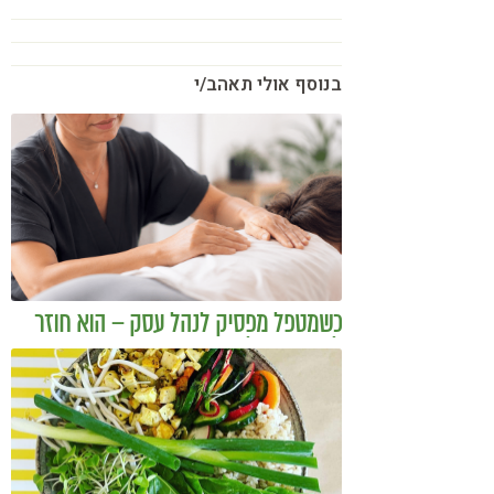
בנוסף אולי תאהב/י
כשמטפל מפסיק לנהל עסק – הוא חוזר
להיות מטפל