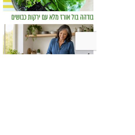
בודהה בול אורז מלא עם ירקות כבושים
ומקושקשת טופו
כיצד מגפת ההשמנה סוללת את הדרך
לאלצהיימר, והפתרון של הרפואה
האינטגרטיבית