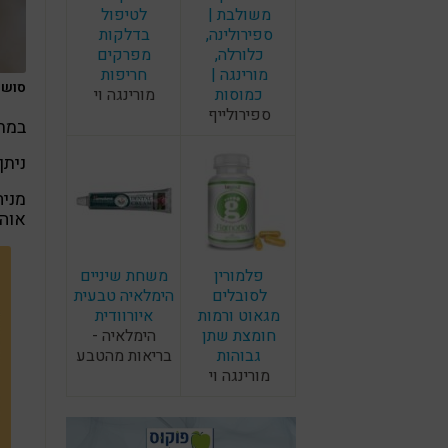
משולבת |
לטיפול
ספירולינה,
בדלקות
כלורלה,
מפרקים
מורינגה |
חריפות
סושי 
כמוסות
מורינגה וי
ספירולייף
במת
ניתן
מניח
אוהב
פלמורין
משחת שיניים
לסובלים
הימלאיה טבעית
מגאוט ורמות
איורוודית
חומצת שתן
הימלאיה -
גבוהות
בריאות מהטבע
מורינגה וי