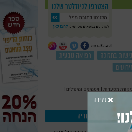
הצטרפו לניוזלטר שלנו
לחצו כאן
לעדכונים בנושאים מסוימים,
Eatwell ברשת
ישות בתזונה
רפואה טבעית
ירועים
יקורת מסעדות |
ויטמינים ומינרלים |
סגירה
ו!
עוד בקטגוריה