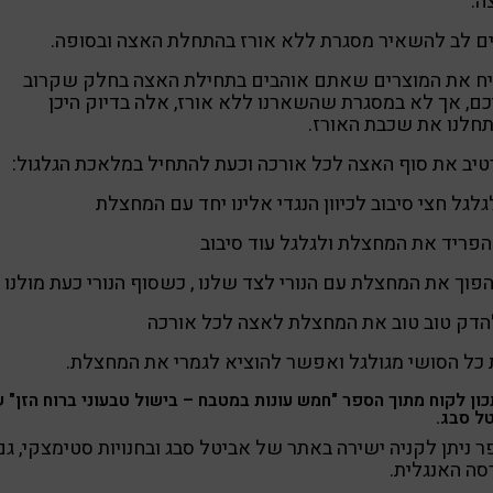
ה.
ם לב להשאיר מסגרת ללא אורז בהתחלת האצה ובסופה.
יח את המוצרים שאתם אוהבים בתחילת האצה בחלק שקרוב
ם, אך לא במסגרת שהשארנו ללא אורז, אלה בדיוק היכן
חלנו את שכבת האורז.
יב את סוף האצה לכל אורכה וכעת להתחיל במלאכת הגלגול:
גלגל חצי סיבוב לכיוון הנגדי אלינו יחד עם המחצלת
הפריד את המחצלת ולגלגל עוד סיבוב
הפוך את המחצלת עם הנורי לצד שלנו , כשסוף הנורי כעת מולנו
הדק טוב טוב את המחצלת לאצה לכל אורכה
כל הסושי מגולגל ואפשר להוציא לגמרי את המחצלת.
ון לקוח מתוך הספר "חמש עונות במטבח – בישול טבעוני ברוח הזן" 
ל סבג.
 ניתן לקניה ישירה באתר של אביטל סבג ובחנויות סטימצקי, גם
סה האנגלית.