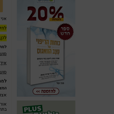
אני 
לחלק
לכן,
למתכ
סושי
איך 
סושי
למתכ
המצר
אצות 
אורז
בתחי