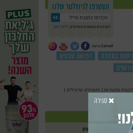
הצטרפו לניוזלטר שלנו
לחצו כאן
לעדכונים בנושאים מסוימים,
Eatwell ברשת
ישות בתזונה
רפואה טבעית
ירועים
יקורת מסעדות |
ויטמינים ומינרלים |
סגירה
ו!
אירועים