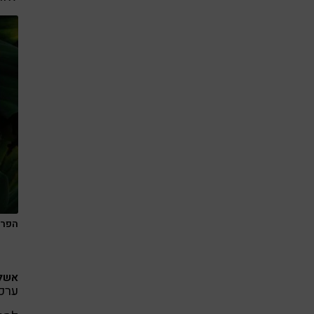
הפרי 
אשל
ערכי