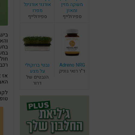
משקה מזין
אורגני אורגינל
ומאזן
מפרו
ספירולייף
ספירולייף
בישר
והאק
בחשי
במשק
חולי
רכב 
Adreno NRG
נבטי ברוקולי
ד"ר רואי גוניק
על מצע
אז א
הנבטים של
האבו
דרור
לקרא
טופז