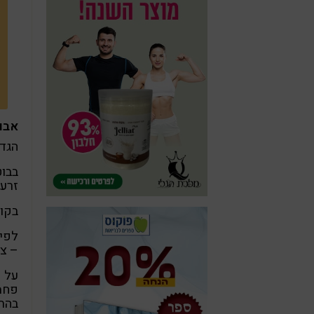
אבו
הגדר
בבוט
זרעי
בקול
לפי 
– צ
על פ
פחמי
בהתא