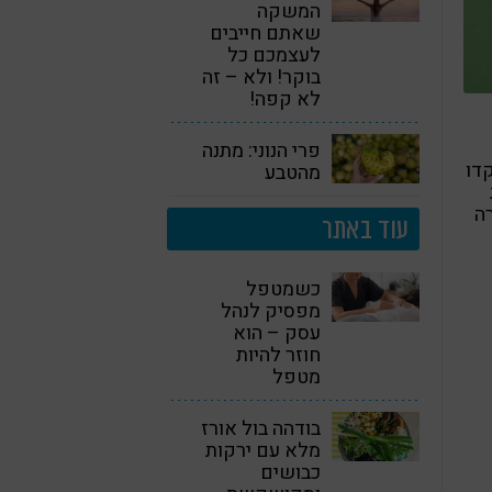
המשקה
שאתם חייבים
לעצמכם כל
בוקר! ולא – זה
לא קפה!
פרי הנוני: מתנה
דו
מהטבע
ה
עוד באתר
כשמטפל
מפסיק לנהל
עסק – הוא
חוזר להיות
מטפל
בודהה בול אורז
מלא עם ירקות
כבושים