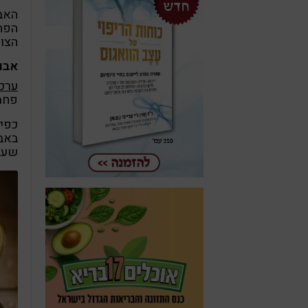
האבו
הפחמ
הצומ
אבו
ערכיו
פחמימה, 15 גרם שו
כפי 
באבו
שעבר 9% שומ