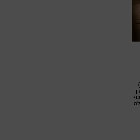
מתכולת השומן באבוקדו מרכיכה חומצת השומן האולאית ( אומגה 9)
רך
של
לה