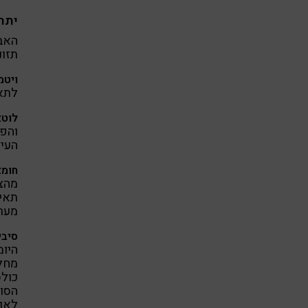
יתרו
תזונתיים ,
ויטמ
לתאי
לוטא
והפי
העין
חומצ
מהצר
תאי 
מערכ
סיבי
היומ
מחלו
כולס
הסוכ
לאור