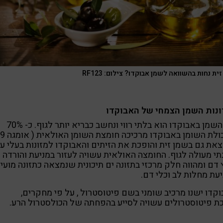
ית נחות בהשוואה לשמן אבוקדו? צילום: RF123
ונות השמן הצמחי של האבוקדו
רוב השמן באבוקדו הוא בלתי רווי ונחשב כבריא יותר לגוף. כ- 70%
את גם בשמן זית והופכת את הזיתים והאבוקדו למזונות בעלי ע
תי מעולה לגוף. החומצה האולאית עשויה לעזור במניעת והורדה 
דם ומהווה חלק מרכזי בתזונה ים תיכונית שנמצאה כתזונה מועי
עת מחלות לב וכלי דם.
קדו ישנו מרכיב שומני בשם פיטוסטרול , על פי מחקרים,
ת פיטוסטרולים עשויה לסייע בהפחתה של הכולסטרול הרע.