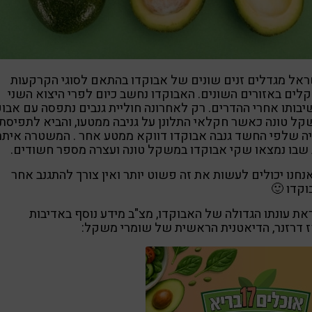
אל מגדלים זנים שונים של אבוקדו בהתאם לסוגי הקרקעות
לים באזורים השונים. האבוקדו נחשב כיום לפרי היצוא השני
בותו אחרי ההדרים. רק לאחרונה חוליית גנבים נתפסה עם אבוק
ל טונה כאשר חקלאי התלונן על גניבה ממטעו, והביא לתפיסת
ה שלפי החשד גנבה אבוקדו דווקא ממטע אחר . המשטרה איתר
שבו נמצאו שקי אבוקדו במשקל טונה ועצרה מספר חשודים.
נחנו יכולים לעשות את זה פשוט יותר ואין צורך להתגנב אחר
קדו 🙂
ת עונתו הגדולה של האבוקדו, מצ"ב מידע נוסף באדיבות
 דרזנר, הדיאטנית הראשית של שומרי משקל: