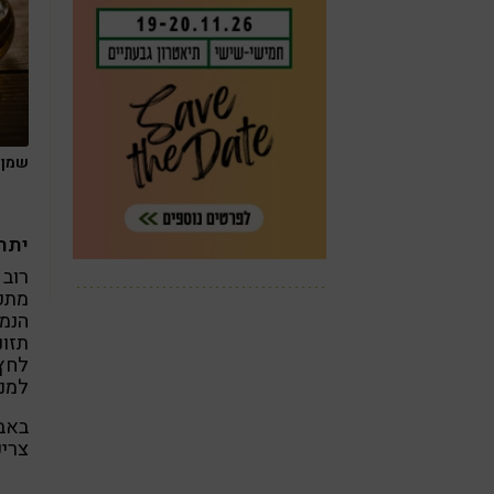
שמן ז
יתר
הנמצ
תזונ
לחץ 
למני
באבו
צריכ