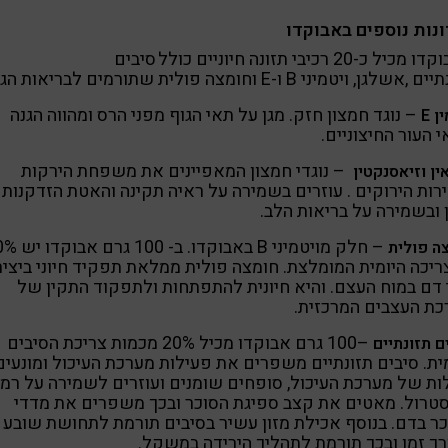
נות נוספים באבוקדו
האבוקדו מכיל כ-20 רכיבי תזונה חיוניים כולל סיבים
אשלגן, ויטמיני B ו-E וחומצה פולית שתורמים לבריאות הגוף.
– נוגד חמצון חזק. מגן על תאי הגוף מפני הרס ומהווה הגנה
ין
E
 העור החיצוניים.
– נוגדי חמצון המאפיינים את משפחת הירקות
ין
וזיאסנקטין
רות הירוקים . עוזרים בשמירה על ראיה תקינה והאטת הזדקנות
 ובשמירה על בריאות הלב.
– חלק מויטמיני B באבוקדו. 
ה פולית
יכה היומית המומלצת. חומצה פולית ממלאת תפקיד חיוני ביצי
דם במוח העצם. והיא חיונית להתפתחות ולתפקוד התקין של
ת העצבים המרכזית.
–100 גרם אבוקדו מכיל 20% מכמות צריכת הסיבים
ם תזונתיים
ית. סיבים תזונתיים משפרים את פעילות מערכת העיכול ומונעים
ת של מערכת העיכול, סופחים שומנים ועוזרים לשמירה על רמו
טרול. מאטים את קצב ספיגת הסוכר ובכך משפרים את מדדי
ר בדם. בנוסף אכילת מזון עשיר בסיבים תורמת לתחושת שובע
ך זמן ובכך תורמת לתהליך הירידה במשקל.