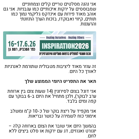
אני נהנה מסלטים טריים קלים וצמחוניים
שמבוססים על ירקות איכותיים כמו עגבניות. אני גם
אוהב מאוד פירות עם אינדקס גליקמי נמוך כמו
תותים, קיווי ואבוקדו, בזכות הערך התזונתי
והרעננות.
זה עוזר מאוד ליציבות מטבולית שתורמת לאנרגיות
לאורך כל היום.
תאר את התפריט היומי הממוצע שלך
אני דוגל בצום לסירוגין (14 שעות צום בין ארוחת
ערב לבוקר), ולכן מתחיל את היום ב-6 בבוקר עם
קפה ומים בלבד.
אני מקפיד על ריצת בוקר של כ-10 ק"מ ומשלב
אימוני כוח לשמירה על כושר ובריאות.
בהמשך היום אני שובר את הצום בארוחה קלה –
יוגורט ואגוזים, דג עם ירקות או סלט ביצים ללא
לחם.