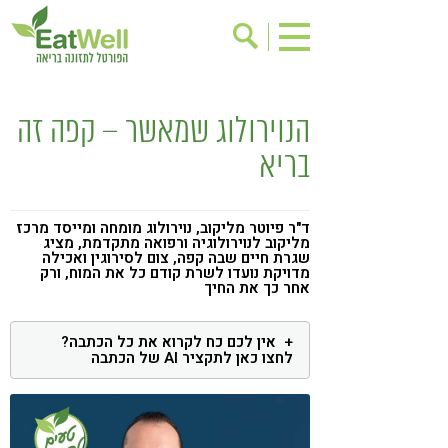
הרשמה לניוזלטר
אודות
הנוירולוג שמאשר – קפה זה
בישול בריא
אינדקס עסקים
בריא
ריפוי ומניעת מחלות
בריאות האישה
תוספי תזונה
מתכוני בריאות
ד"ר פיוטר מליקוב, נוירולוג מומחה ומייסד מרכז
מליקוב לנוירולוגיה ורפואה מתקדמת, מציג
אירועים
שינוי תזונתי
שגרת חיים שבה קפה, צום לסירוגין ואכילה
מדויקת נועדו לשרת קודם כל את המוח, ורק
גישות בתזונה
אחר כך את החיך
דיאטה
ניקוי רעלים
מזונות על
אין לכם כח לקרוא את כל הכתבה?
לחצו כאן לתקציר AI של הכתבה
ילדים
תזונה וספורט
הפרעות קשב & ריכוז
אכילה רגשית
רגישות לגלוטן
טעים להכיר