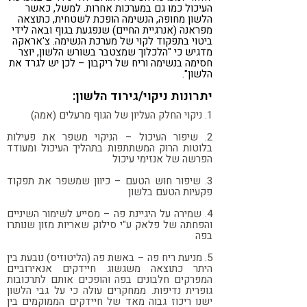
העיכול כמו גם במערכות אחרות. למשל, כאשר
הלשון מחופה, הנשימה הופכת לשטחית, כתוצאה
מפראנה (אנרגיית החיים) שנפגעת בגוף ובאה לידי
ביטוי בתפקוד לקוי של מערכת הנשימה. צ'אראקה
מדגיש כי "הלכלוך שמצטבר בשורש הלשון, יוצר
חסימה בנשימה וריח של ריקבון – לכן יש לגרד את
הלשון".
יתרונות ניקוי/גירוד הלשון:
1. ניקוי החלק העליון של הגוף מרעלים (אמה)
2. שיפור העיכול – הניקוי משפר את פעילות
בלוטות הרוק המשתתפות בתהליך העיכול ומעודד
הפרשה של אנזימי עיכול
3. שיפור חוש הטעם – כיוון שמשפר את תפקוד
פקעיות הטעם בלשון
4. שמירה על היגיינת פה – מסייע לשימור השיניים
והפחתה של פלאק ע"י סילוק שאריות מזון שנותרו
בפה
5. מניעת ריח פה – באשת פה (הליטוזיס) נובעת בין
היתר כתוצאה משגשוג חיידקים אנאירוביים
המפרקים חלבונים בפה והופכים אותם לתרכובות
גופרית נדיפות. ממחקרים עולה כי על גבי הלשון
ישנו ריכוז גבוה מאד של חיידקים הממוקמים בין