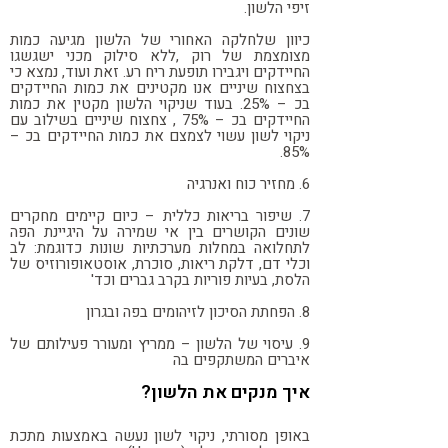
זיפי הלשון.
כיוון שלחלקה האחורי של הלשון מגיעה כמות
מצומצמת של רוק ,ללא סילוק מכני ישגשגו
החיידקים ויגבירו תופעת ריח רע. זאת ועוד, נמצא כי
בצחצוח שיניים אנו מקטינים את כמות החיידקים
בכ – 25%. בעוד שניקוי הלשון מקטין את כמות
החיידקים בכ – 75% , צחצוח שיניים בשילוב עם
ניקוי לשון עשוי לצמצם את כמות החיידקים בכ –
85%.
6. מחזיר כוח ואנרגיה
7. שיפור בריאות כללית – כיום קיימים מחקרים
שונים הקושרים בין אי שמירה על היגיינת הפה
לתחלואה במחלות מערכתיות שונות כדוגמת: לב
וכלי דם, דלקת ריאות, סוכרת, אוסטאופורוזיס של
הלסת, בעיות פוריות בקרב גברים וכד'
8. הפחתת הסיכון לזיהומים בפה ובגרון
9. עיסוי של הלשון – ממריץ ומעורר פעילותם של
איברים המשתקפים בה
איך מנקים את הלשון?
באופן מסורתי, ניקוי לשון נעשה באמצעות מתכת