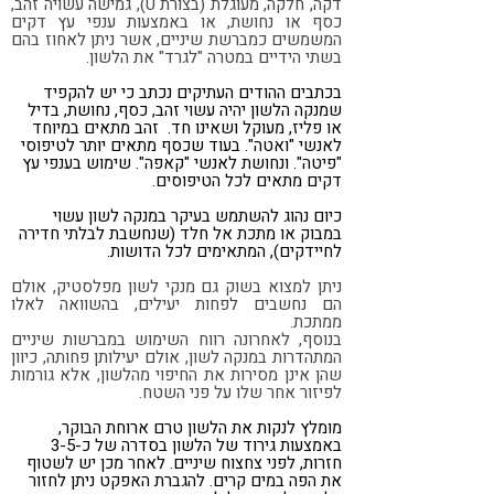
דקה, חלקה, מעוגלת (בצורת U), גמישה עשויה זהב,
כסף או נחושת, או באמצעות ענפי עץ דקים
המשמשים כמברשת שיניים, אשר ניתן לאחוז בהם
בשתי הידיים במטרה "לגרד" את הלשון.
בכתבים ההודים העתיקים נכתב כי יש להקפיד
שמנקה הלשון יהיה עשוי זהב, כסף, נחושת, בדיל
או פליז, מעוקל ושאינו חד. זהב מתאים במיוחד
לאנשי "ואטה". בעוד שכסף מתאים יותר לטיפוסי
"פיטה". ונחושת לאנשי "קאפה". שימוש בענפי עץ
דקים מתאים לכל הטיפוסים.
כיום נהוג להשתמש בעיקר במנקה לשון עשוי
במבוק או מתכת אל חלד (שנחשבת לבלתי חדירה
לחיידקים), המתאימים לכל הדושות.
ניתן למצוא בשוק גם מנקי לשון מפלסטיק, אולם
הם נחשבים לפחות יעילים, בהשוואה לאלו
ממתכת.
בנוסף, לאחרונה רווח השימוש במברשות שיניים
המתהדרות במנקה לשון, אולם יעילותן פחותה, כיוון
שהן אינן מסירות את החיפוי מהלשון, אלא גורמות
לפיזור אחר שלו על פני השטח.
מומלץ לנקות את הלשון טרם ארוחת הבוקר,
באמצעות גירוד של הלשון בסדרה של כ-3-5
חזרות, לפני צחצוח שיניים. לאחר מכן יש לשטוף
את הפה במים קרים. להגברת האפקט ניתן לחזור