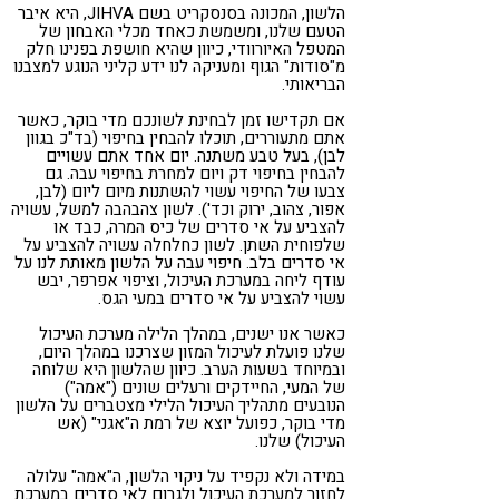
הלשון, המכונה בסנסקריט בשם JIHVA, היא איבר
הטעם שלנו, ומשמשת כאחד מכלי האבחון של
המטפל האיורוודי, כיוון שהיא חושפת בפנינו חלק
מ"סודות" הגוף ומעניקה לנו ידע קליני הנוגע למצבנו
הבריאותי.
אם תקדישו זמן לבחינת לשונכם מדי בוקר, כאשר
אתם מתעוררים, תוכלו להבחין בחיפוי (בד"כ בגוון
לבן), בעל טבע משתנה. יום אחד אתם עשויים
להבחין בחיפוי דק ויום למחרת בחיפוי עבה. גם
צבעו של החיפוי עשוי להשתנות מיום ליום (לבן,
אפור, צהוב, ירוק וכד'). לשון צהבהבה למשל, עשויה
להצביע על אי סדרים של כיס המרה, כבד או
שלפוחית השתן. לשון כחלחלה עשויה להצביע על
אי סדרים בלב. חיפוי עבה על הלשון מאותת לנו על
עודף ליחה במערכת העיכול, וציפוי אפרפר, יבש
עשוי להצביע על אי סדרים במעי הגס.
כאשר אנו ישנים, במהלך הלילה מערכת העיכול
שלנו פועלת לעיכול המזון שצרכנו במהלך היום,
ובמיוחד בשעות הערב. כיוון שהלשון היא שלוחה
של המעי, החיידקים ורעלים שונים ("אמה")
הנובעים מתהליך העיכול הלילי מצטברים על הלשון
מדי בוקר, כפועל יוצא של רמת ה"אגני" (אש
העיכול) שלנו.
במידה ולא נקפיד על ניקוי הלשון, ה"אמה" עלולה
לחזור למערכת העיכול ולגרום לאי סדרים במערכת