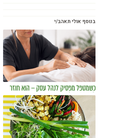
בנוסף אולי תאהב/י
כשמטפל מפסיק לנהל עסק – הוא חוזר
להיות מטפל