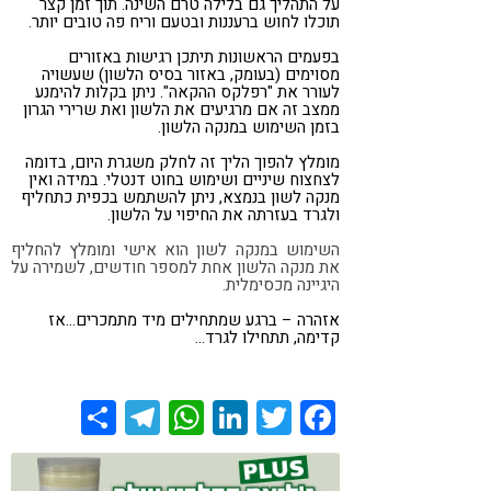
על התהליך גם בלילה טרם השינה. תוך זמן קצר
תוכלו לחוש ברעננות ובטעם וריח פה טובים יותר.
בפעמים הראשונות תיתכן רגישות באזורים
מסוימים (בעומק, באזור בסיס הלשון) שעשויה
לעורר את "רפלקס ההקאה". ניתן בקלות להימנע
ממצב זה אם מרגיעים את הלשון ואת שרירי הגרון
בזמן השימוש במנקה הלשון.
מומלץ להפוך הליך זה לחלק משגרת היום, בדומה
לצחצוח שיניים ושימוש בחוט דנטלי. במידה ואין
מנקה לשון בנמצא, ניתן להשתמש בכפית כתחליף
ולגרד בעזרתה את החיפוי על הלשון.
השימוש במנקה לשון הוא אישי ומומלץ להחליף
את מנקה הלשון אחת למספר חודשים, לשמירה על
היגיינה מכסימלית.
אזהרה – ברגע שמתחילים מיד מתמכרים…אז
קדימה, תתחילו לגרד…
Share
Telegram
WhatsApp
LinkedIn
Twitter
Facebook