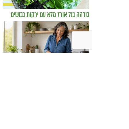
בודהה בול אורז מלא עם ירקות כבושים
ומקושקשת טופו
כיצד מגפת ההשמנה סוללת את הדרך
לאלצהיימר, והפתרון של הרפואה
האינטגרטיבית