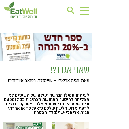
הרשמה לניוזלטר
אודות
בישול בריא
אינדקס עסקים
ריפוי ומניעת מחלות
בריאות האישה
תוספי תזונה
מתכוני בריאות
שאני אגרד?!
אירועים
שינוי תזונתי
מאת: חגית אריאלי – שיינפלד, רפואה איורוודית
גישות בתזונה
דיאטה
ניקוי רעלים
מזונות על
לעיתים אפילו הברשה יעילה של השיניים לא
מצליחה להיפטר מתחושת הצמיגות בפה ומטעם
ילדים
תזונה וספורט
וריח שלא היו מביישים אפילו בואש קטן. רוצים
לדעת מדוע הלשון שלכם נראית כך או אחרת?
חגית אריאלי-שיינפלד מספרת
הפרעות קשב & ריכוז
אכילה רגשית
רגישות לגלוטן
טעים להכיר