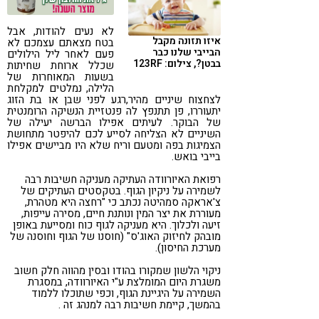
קורונה
טבעונות
לא נעים להודות, אבל
איזו תזונה מקבל
בטח מצאתם עצמכם לא
הבייבי שלנו כבר
פעם לאחר ליל הילולים
בבטן?, צילום: 123RF
שכלל ארוחת שחיתות
בשעות המאוחרות של
הלילה, נמלטים למקלחת
לצחצוח שיניים מהיר,רגע לפני שבן או בת הזוג
יתעוררו, פן תתנפץ לה פנטזיית הנשיקה הרומנטית
של הבוקר. לעיתים אפילו הברשה יעילה של
השיניים לא הצליחה לסייע לכם להיפטר מתחושת
הצמיגות בפה ומטעם וריח שלא היו מביישים אפילו
בייבי בואש.
רפואת האיורוודה העתיקה מעניקה חשיבות רבה
לשמירה על ניקיון הגוף. בטקסטים העתיקים של
צ'אראקה סמהיטה נכתב כי "רחצה היא מטהרת,
מעוררת את יצר המין ונותנת חיים, מסירה עייפות,
זיעה ולכלוך. היא מעניקה לגוף כוח ומסייעת באופן
מובהק לחיזוק האוג'ס" (חוסנו של הגוף וחוסנה של
מערכת החיסון).
ניקוי הלשון שמקורו בהודו ובסין מהווה חלק חשוב
משגרת היום המומלצת ע"י האיורוודה, במסגרת
השמירה על היגיינת הגוף, וכפי שתוכלו ללמוד
בהמשך, קיימת חשיבות רבה למנהג זה .