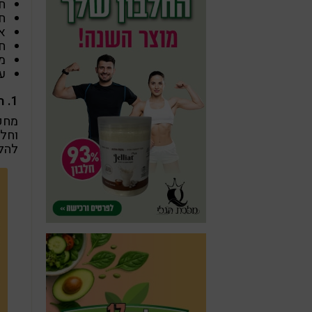
חו
חו
אל
ח
מ
ע
1. תזונה
מחקר
וחלב
להלן