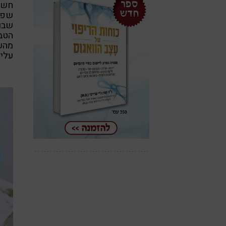
חשו
שבו
הטב
מהעו
עלים