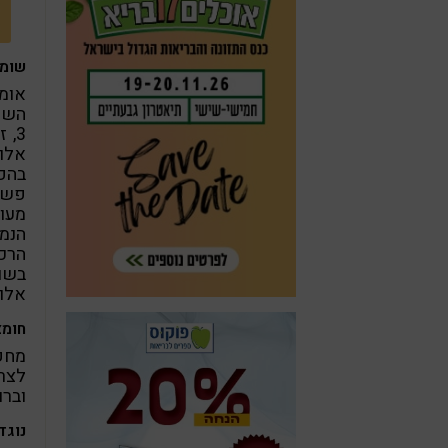
שומנ
3,
פשתן
מעוב
הנמצ
הרכ
בשומ
אלו
חומצ
מחקר
לצרו
וברו
נוגד