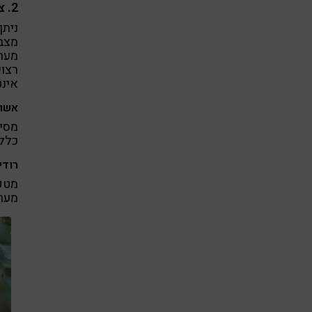
2. צמחי מרפא
ניתן
מצבי
מערכ
רצו
אינט
אשווגנדה (a
מסי
כללי
רודיולה (ea
מטפל
מערכ