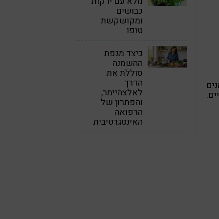
מלא עם ירקות
כבושים
ומקושקשת
טופו
כיצד מגפת
ההשמנה
סוללת את
הדרך
נים
לאלצהיימר,
ים.
והפתרון של
הרפואה
האינטגרטיבית