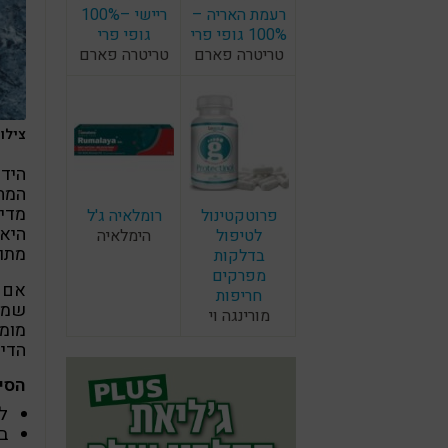
רעמת האריה –
ריישי –100%
100% גופי פרי
גופי פרי
טריטרה פארם
טריטרה פארם
צילום: ash
מדיכ
פרוטקטינול
רומלאיה ג'ל
היא
לטיפול
הימלאיה
מתופ
בדלקות
מפרקים
אם א
חריפות
שמנ
מורינגה וי
מומ
הדיכ
הסיב
ל
ב