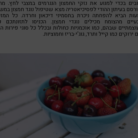
בים בכדי למנוע את נזקי החמצון הנגרמים במצבי לחץ. מח
עות הביא להפחתה ניכרת בתסמיני דיכאון וחרדה. כל המזונ
עיים מהצומח מכילים נוגדי חמצון. הכניסו לתזונתכם כ
צמתיים שבהם, כמו אוכמניות כחולות ובכלל כל סוגי פירות הי
 ירוקים כמו קייל ותרד, גוג'י-בריז וחמוציות.