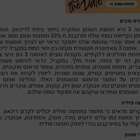
ים טובים
אומגה 3 היא חומצת השומן הנחקרת ביותר ביחס לדיכאון. חומ
השומן הקיימות במוח שלנו מורכבות מ-33% חומצות שומן מס
 זה אומר שכדי שהמוח שלנו יתפקד כראוי יש לצרוך חומצות ש
אלו. אומגה 3 מאפשרת תקשורת תקינה בין תאי המוח במקביל ליכ
בהפחתת תהליכים דלקתיים. מקורות טובים לאומגה 3
, דגי ים צפוני, אגוזי מלך. במקביל, כדאי להימנע משומ
דים, מזונות מטוגנים, שמנים מזוככים, שומני טראנס מוקשים, 
אים בחטיפים קנויים, עוגות ועוגיות. לימדו לקרוא את רש
יבים על המוצר והימנעו מהשמנים האלו. החליפו אותם 
נים הטובים כמו אבוקדו, שמן זית, קוקוס, אגוזים, שקדים וזרע
 השומנים שתירצו שיקבעו את תפקוד המוח שלכם.
ה פולית
ים מראים כי מחסור בחומצה פולית יכולים לקדם דיכאון. נ
ך מזונות כמו עלים ירוקים (תרד, חסה), אספרגוס, אבוקדו, 
קולי על בסיס קבוע בכדי לספק חומצה פולית.
י חמצון