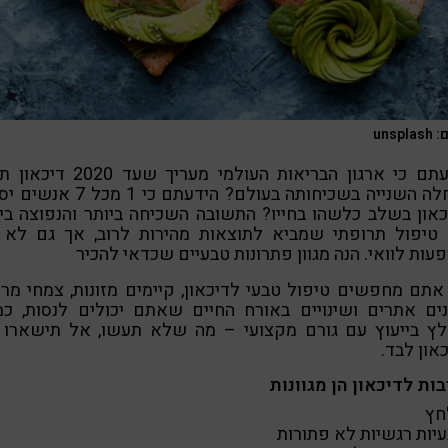
unspl
הידעתם כי ארגון הבריאות העולמי מעריך שעד 20
המחלה השנייה בשכיחותה בעולם? הידעתם כי 1 מכל
און בשלב כלשהו בחייו? התשובה השכיחה ביותר והנפוצה בי
 טיפול תרופתי שמביא לתוצאות מהירות לרוב, אך גם לא 
עות לוואי. הנה מגוון פתרונות טבעיים שכדאי להכיר
תם מחפשים טיפול טבעי לדיכאון, קיימים מזונות, צמחי מר
ים אתרים ושינויים באורח החיים שאתם יכולים לנסות, כמו
לץ בייעוץ עם גורם מקצועי – מה שלא תעשו, אל תישארו 
און לבד.
ות לדיכאון הן מגוונות
חץ
עיות רגשיות לא פתורות