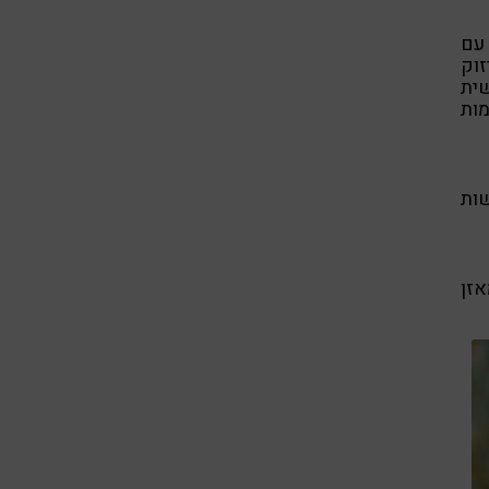
 עם
זוק
שית
ות
ות
אזן