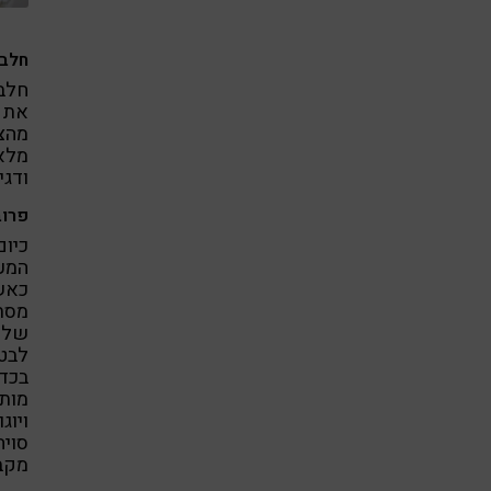
חלבו
חלבו
את כ
מהצו
מלא)
ודגי
פרוב
כיום
המעי
כאש
מסתב
שלנו
לבטן
בכדי
מותס
ויוג
סויה
מקבו