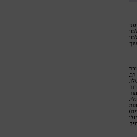
ספק
בון
בון
עוף
ורת
רב,
ו.
רוח
מוח
לי.
נות
ים)
ולי
נים