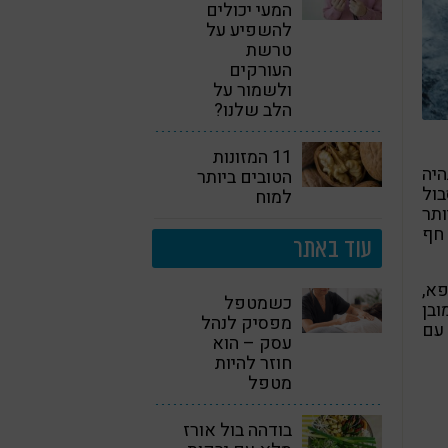
המעי יכולים
להשפיע על
טרשת
העורקים
ולשמור על
הלב שלנו?
11 המזונות
20 דיכאון תהיה
הטובים ביותר
 7 אנשים יסבול
למוח
ותר
חף
עוד באתר
פא,
כשמטפל
בן
מפסיק לנהל
עם
עסק – הוא
חוזר להיות
מטפל
בודהה בול אורז