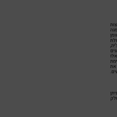
צות
וג אומגה
ומן
ולת
 הם זרעי צ'יה,
נים
אלו
ימת
את
ים.
יתן
סלק