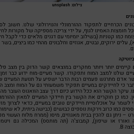
צילום: unsplash
נים
נים הכרחיים לתפקוד ההורמונלי והנוירולוגי שלנו. חשוב ל
ל חומצות האמינו לגוף, על ידי צריכה מספיקה של מקורות לחל
מח כמו קטניות (בשילוב יומיומי עם דגנים מלאים כדי לקבל חל
, עלים ירוקים, נבטים, אגוזים וחלבונים מהחי כמו ביצים, בשר 
ם.
יוטיקה
 קיימים יותר ויותר מחקרים במוצאים קשר הדוק בין מצב פל
ים שלנו למצב המוח ותפקודו. קשר מעיים-מוח ידוע כבר זמן 
ר אדם מתרגש פעמים רבות הדבר ישפיע על תנועת המעיים של
ר כי לחיידקים במעיים תפקיד משמעותי גם על המוח ומצב ה
. עיקר הקשר הוא ככל הידוע כיום דרך עצב הוואגוס העובר מה
. כמו כן חוקרים את הקשר בין חיידקי המעיים למאזן ההורמונ
 לשמר על אוכלוסיית חיידקים טובים במעיים, כדאי לצרוך מזו
סים כמו כרוב וירקות נוספים כבושים (כבישה ביתית, לא שימור
ורט – ניתן גם להכין בבית מאגוזים, מיסו (ממרח מלוח העשוי מפ
 ואורז או שיפון), קמבוצ'ה (תה מותסס) המכילה גם ויטמי
צה B.