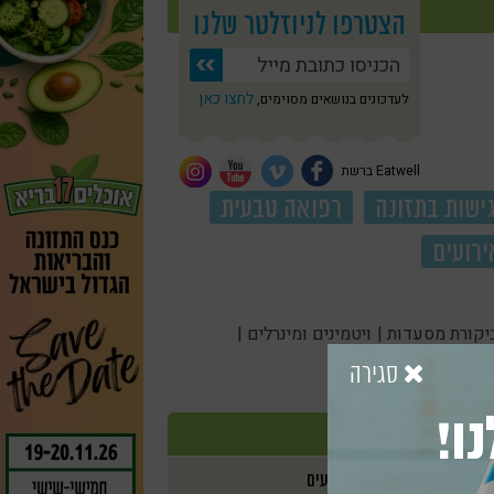
הצטרפו לניוזלטר שלנו
לחצו כאן
לעדכונים בנושאים מסוימים,
Eatwell ברשת
ישות בתזונה
רפואה טבעית
ירועים
יקורת מסעדות |
ויטמינים ומינרלים |
סגירה
ו!
אירועים