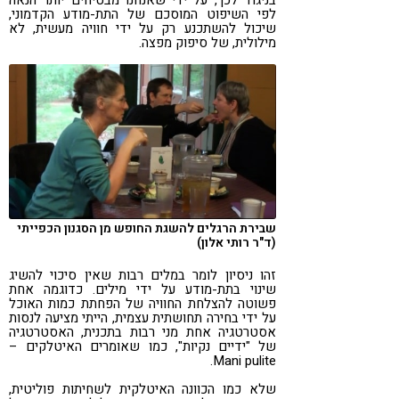
בניגוד לכך, על ידי שאנחנו מבטיחים יותר הנאה
לפי השיפוט המוסכם של התת-מודע הקדמוני,
שיכול להשתכנע רק על ידי חוויה מעשית, לא
מילולית, של סיפוק מפצה.
שבירת הרגלים להשגת החופש מן הסגנון הכפייתי
(ד"ר רותי אלון)
זהו ניסיון לומר במלים רבות שאין סיכוי להשיג
שינוי בתת-מודע על ידי מילים. כדוגמה אחת
פשוטה להצלחת החוויה של הפחתת כמות האוכל
על ידי בחירה תחושתית עצמית, הייתי מציעה לנסות
אסטרטגיה אחת מני רבות בתכנית, האסטרטגיה
של "ידיים נקיות", כמו שאומרים האיטלקים –
Mani pulite.
שלא כמו הכוונה האיטלקית לשחיתות פוליטית,