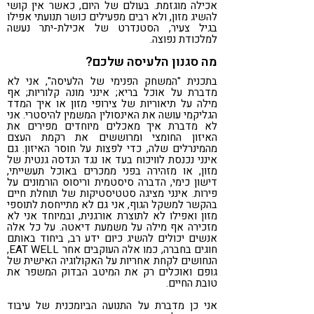
אכילה מוגזמת. בעולם של היום, כאשר אין קושי
להשיג מזון, ולא רבים מפעילים כושר תנועתי אפילו
בגיל צעיר, הסטנדרט של אכילת-יתר נעשה
למלכודת נפוצה.
מה סגנון הלעיסה שלכם?
בתכנית "המשחק הפנימי של הלעיסה", אני לא
מדברת על אוכל בריא; אינני מונה קלוריות; אף
מילה על תיאוריות של צירופי מזון או איך המדד
הגליקמי עושה את האינסולין המשמין להיסטרי. אני
לא מדברת איך מאכלים מיוחדים מפירים את
האיזון החומצי ומרוששים את רקמת העצם
מהמינרלים שלה, כדי לפצות על חוסר האיזון. גם
אינני נכנסת לוויכוח בעד או נגד הנדסה גנטית של
מזון, או מזהירה בפני ממכרים באוכל תעשייתי,
דישון כימי, הדברה סיסטמית וריסוס הורמונים על
פירות. אינני מציגה סטטיסטיקות של תוחלת חיים
בהקשר למשקל הגוף, אני גם לא מתייחסת לתוספי
מזון ואפילו לא לתוצרת אורגנית, ובמיוחד אני לא
מזכירה אף מילה על משמעת דיאטה. על כל אלה
אנשים יכולים להשיג כיום ידע רב, ביחוד באותם
חוגים בחברה, כמו אלה העוקבים אחר EAT WELL,
הנחושים לקחת אחריות על האקולוגיה האישית של
גופם ואוכלים רק את המיטב הבדוק המשפר את
טובת החיים.
אני כן מדברת על התנועה הביומכנית של עיבוד