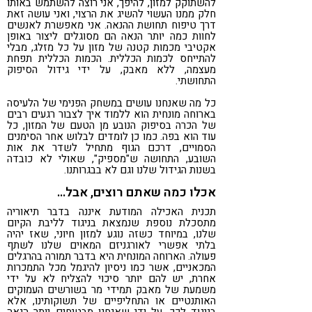
להשתוקק למזון, להיפך, אני רוצה להשתמש באותו
חלק ממנו העשוי להשיג את הרצוי, ואני עושה זאת
דרך טיפוח תחושת ההנאה. אני מאפשרת לאנשים
לחוות כמה יותר הנאה הם מסוגלים ליצור באופן
אקטיבי מכמות קטנה של מזון על כל מזלג, מבלי
להתייחס לכמות הכללית. הכמות הכללית תפחת
מעצמה, ללא מאבק, על ידי גידול הסיפוק
התחושתי.
כל מה שאנחנו עושים במשחק הפנימי של הלעיסה
בארוחה מונחית הוא ללמוד איך לצבור רגעים רבים
של הכרה בסיפוק הנובע מן הטעם של המזון, כל
עוד הוא בפה. כמו כן לומדים לבלוש אחר הסימנים
הסמויים, דרכם הגוף מתחיל לשדר את אות
השובע, התחושה ש"מספיק", שאולי לא כובדה
בשנות הגידול שלנו וגם לא בבגרותנו.
אכלו כמה שאתם רוצים, אבל…
תכנית האכילה המודעת איננה בדבר תיאוריה
מתסכלת נוספת שנמצאת בניגוד לליבת הקיום
שלנו, במיוחד כשזה נוגע למזון חיוני, שאז יהיה
בלתי אפשרי לאורגניזם המאוים שלנו לשתף
פעולה. הארוחה המונחית היא בדבר תמורה בהרגלים
המכאניים, אשר כמו ניסיון להיגמל מכל התמכרות
אחרת, יש להם יותר סיכוי להצליח לא על ידי
משמעת של מאבק תמידי מר בשורשים העמוקים
האותנטיים או התחליפיים של תשוקותינו, אלא