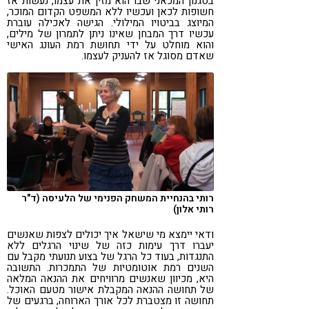
בסגנון המכאני שבו הוא מזין את עצמו, נעשות אז
חשופות לכאן ועכשיו ללא המשפט הקדום המוכר,
המיוצג בביטויו המילולי. הגישה לאכילה עוברת
עכשיו דרך המבחן שאינו ניתן לתמרון של מילים,
והוא מוחלט על ידי תחושת רמת העונג האישי
שאדם מסוגל אז להעניק לעצמו.
רותי בהנחיית המשחק הפנימי של הלעיסה (ד"ר
רותי אלון)
ודאי יימצא מי שישאל איך יכולים לצפות שאנשים
יעברו דרך עימות כזה של שינוי הרגלים ללא
התנגדות, בעוד כל הרגל של בצוע תנועתי מקבל עם
השנים רמת אוטומטיות של התמכרות. התשובה
היא, מכיוון שאנשים מרוויחים את ההנאה המלאה
של תחושה ההנאה המקבלת אישור מטעם האוכל.
תחושה זו מצטברת לכל אורך הארוחה, ברגעים של