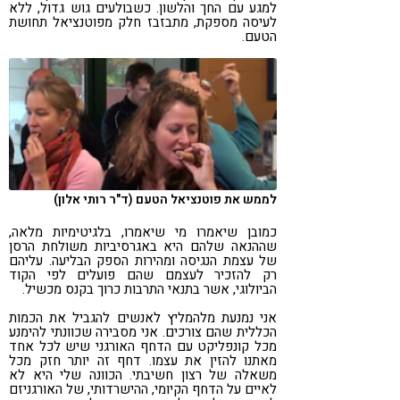
למגע עם החך והלשון. כשבולעים גוש גדול, ללא
לעיסה מספקת, מתבזבז חלק מפוטנציאל תחושת
הטעם.
לממש את פוטנציאל הטעם (ד"ר רותי אלון)
כמובן שיאמרו מי שיאמרו, בלגיטימיות מלאה,
שההנאה שלהם היא באגרסיביות משולחת הרסן
של עצמת הנגיסה ומהירות הספק הבליעה. עליהם
רק להזכיר לעצמם שהם פועלים לפי הקוד
הביולוגי, אשר בתנאי התרבות כרוך בקנס מכשיל.
אני נמנעת מלהמליץ לאנשים להגביל את הכמות
הכללית שהם צורכים. אני מסבירה שכוונתי להימנע
מכל קונפליקט עם הדחף האורגני שיש לכל אחד
מאתנו להזין את עצמו. דחף זה יותר חזק מכל
משאלה של רצון חשיבתי. הכוונה שלי היא לא
לאיים על הדחף הקיומי, ההישרדותי, של האורגניזם