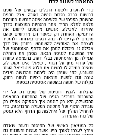
התאמנו כשנוח לכם
כדי להתערב ולשנות הרגלים קבועים של שנים
דרושות הרבה חזרות וגישה נאורה. אבל תכנית
המשחק הפנימי של הלעיסה איננה דורשת מחויבות
מלאה למלא תמיד אחר ההנחיות המוצעות כדרך
היחידה לאכילה. אנשים מוזמנים ליישם את
הדינמיקה האחרת רק כאשר הם מרגישים שהם
מוכנים להקדיש לה כמה רגעים בארוחה, ולהזכיר
לעצמם את האופציה להשתמש ביתרון של דרך
אכילה זו. היכולת למתן את הדחף האוטומטי של
היד המושטת לנגיסה הבאה, מסמן את התחלת
הגמילה מן ההיסחפות בבלי דעת, בהעמסה עיוורת
של עודף מזון על הגוף , שאולי אינו זקוק לה,
שאינה מתירה לו למצות את מלוא פוטנציאל העונג
והשובע, כפי שניתן היה ליהנות מהרגשה מידית
טובה וגם להשיג תוצאות רצויות לטווח רחוק,
בקלות של תנועה ובהופעה אסטטית נכספת.
ההצלחה להמיר רוטינות של שנים רק על ידי
התערבות במרכיב הזניח של המתכונת המכאנית
המכשילה, היא רק דוגמה איך מספיקה אפילו רק
שבירת הרצף של מתכונת הפעולה המבוזבזת, כדי
להתחיל תהליך של היחלצות מן הדחף הלא נפסק
של כוח ההתמדה.
כל המוזיאון האישי של תפיסות ודעות שאדם
אימץ לעצמו לאורך חייו, אשר נעוצות ומעוגנות גם