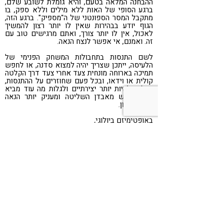
ההבחנה המלאה בטעם, והיא גומלת לשובע שלם,
ברגע הסופי של האות ללא מילים וללא ספק, בו
מתקבל המסר הספונטני של ה"מספיק". ברגע הזה,
הגוף יודע בבהירות שאין לו יותר רצון להמשיך
לאכול, אין לו יותר צורך, ואתם מרגישים טוב עם
זה. ואמנם, אי אפשר לנצח הנאה.
לשם התנסות בתחבולות המשחק הפנימי של
הלעיסה, ייתכן שצריך יהיה למצוא סדנה, או לחפש
תמיכה בארוחה מונחית צעד אחרי צעד דרך הקלטה
קולית או וידאו, ובכל פעם שחוזרים על ההתנסות,
יכולים להיות יותר יצירתיים ולגלות מה עוד מביא
את החופש מאבדן השליטה ומעניק יותר הנאה
מפחות מזון.
באופטימיזם ביולוגי,
רותי אלון, מייסדת תכנית האינטליגנציה התנועתית
טריינרית בכירה בפלדנקרייז
מחברת הספר "חזרה לתנועה טבעית", הוצאה עצמית
טלפון: 04-9859563
Share
Telegram
WhatsApp
LinkedIn
Twitter
Facebook