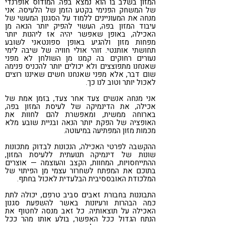
המזון בשלב בו הוא נמצא בפה. המודוס אופרנדי
של המשחק הפנימי בקטע הזמן של הלעיסה. אני
מנחה את המעוניינים ללמוד על הסגנון המעשי של
עיבוד המזון בפה, העשוי להפיק יותר הנאה מן
האכילה, באופן שאפשר יהיה אז ליהנות יותר
מפחות מזון ולהגיע באופן ספונטאני לשובע
תחושתי אותנטי. זוהי אולי חוויה של שיבה לימי
נעורים רחוקים בה קמנו מן השולחן לא מפני
שאנחנו מתפוצצים ולא יכולים יותר להכניס פנימה
שום דבר, אלא מפני שאנחנו חשים שאיננו רוצים
לאכול יותר וטוב לנו כך.
אני מנחה אנשים צעד אחר צעד, בזמן אמת של
אכילה, את הדינמיקה של לעיסת המזון בפה,
בארוחה ממשית, ומאפשרת להם לחוות את
האופציה של הפקת יותר הנאה ובניית שובע מלא
מכמות מזון המפתיעה במיעוטה.
ההקשבה לפרטי האכילה, הנכונות לבדוק מתכונות
שונות של דינמיקה תנועתית ללעיסת המזון,
ההתייחסויות, המחוות, הקצב והעוצמה — אוצרים
בתוכם את המפתח לשחרור עצמי מן הפיתוי של
המלכודת האובססיבית הבלעדית לאכול בחתף.
התבוננות בחבורת זאבים סביב טרפם, יכולה לתת
כמה הבהרות ורעיונות באשר להשפעת סגנון
האכילה על תוצאותיה. כל זאב מנסה לחטוף את
הנתח הגדול ככל האפשר, בולע אותו מהר ככל