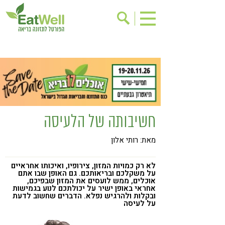
הרשמה לניוזלטר
אודות
בישול בריא
אינדקס עסקים
ריפוי ומניעת מחלות
בריאות האישה
תוספי תזונה
מתכוני בריאות
חשיבותה של הלעיסה
אירועים
שינוי תזונתי
מאת: רותי אלון
גישות בתזונה
דיאטה
ניקוי רעלים
מזונות על
לא רק כמויות המזון, צירופיו, ואיכותו אחראיים
על משקלכם ובריאותכם. גם האופן שבו אתם
ילדים
תזונה וספורט
אוכלים, ממש לועסים את המזון שבפיכם,
אחראי באופן ישיר על יכולתכם לנוע בגמישות
ובקלות ולהרגיש נפלא. הדברים שחשוב לדעת
הפרעות קשב & ריכוז
אכילה רגשית
על לעיסה
רגישות לגלוטן
טעים להכיר