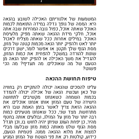
המשמעות של אלגוריתם האכילה לשובע בהנאה
היא: המסה של גופך גדלה במידה התואמת לכמות
האוכל שאתה אוכל, כפול גובה המהירות שבה אתה
אוכל, חלקי מידת ההנאה שאתה מפיק מלעיסת
האוכל. במילים אחרות: ככל שאתה מצליח לאכול
יותר לאט ולהפיק יותר הנאה מכמות קטנה של מזון,
מסת הגוף שלך תקטן. או אפשר לומר, ישנן דרכים
שונות להורדה במשקל: להפחית את כמות המזון,
להגדיל את משך האכילה או להפיק יותר הנאה מן
הטעם של מה שאוכלים. מה תעדיף? מה הכי
פשוט?
טיפוח תחושת ההנאה
עלינו להסכים שהנאה יכולה להתקיים רק בחוויה
של כאן ועכשיו. הנאה של אכילה יכולה להמדד
בכמות השמחה כשאנחנו מקשיבים לתחושה
הישירה של טעם המזון אותו אנחנו אוכלים. את
ההנאה הזאת צריך לאשר בזמן האמת שבו היא
מתרחשת. מצד שני, ככל שאנחנו מטעינים כמות
רבה יותר של מזון על המזלג, ובולעים אותה בחטף
מהיר, כן יפחת העונג שניתן יהיה לחוש בו, וכן תגדל
מסת הגוף שלנו מאותה כמות מזון שבלענו מבלי
למצות את מלוא ההנאה ממנה. פטמיות הטעם,
כידוע, קולטות רק את פני השטח של המזון המגיע