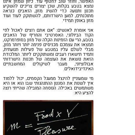
האפשר, וחוזר שוב לחטוף עוד. כיוון שמזון איננו
נמצא בטבע בקלות, שכן יצורים צריכים להשקיע
תכנון ותנועה כדי להשיג מזון, הזאבים כנראה
מתוכנתים, למען הישרדותם, להשתוקק לעוד ועוד
מזון באופן תמידי.
אני אומרת לאנשים: "אם אתם רוצים לאכול לפי
הקוד הביולוגי, האסרטיבי והחריף של הזאבים
בטבע, הרי עם הזמינות הקלה של מזון בסופרמרקט,
תמצאו את עצמכם מכניסים פנימה יותר ויותר מזון,
מבלי לשלם עליו במטבע של פעילות תנועתית,
ותמיד תישארו רעבים ומשתוקקים ליותר. המלכודת
הזאת נושאת את העוצמה של תכנות הישרדותי
אבולוציוני, מעבר לשיקולים המחשבתיים
האינדיבידואלים.
מי שמעוניין להינצל ממעגל הקסמים, יכול ללמוד
איך לשנות את הסגנון ההתנהגותי שבו הוא או היא
משתמשים באכילה. הנוסחה המובילה שהייתי רוצה
להציע היא: