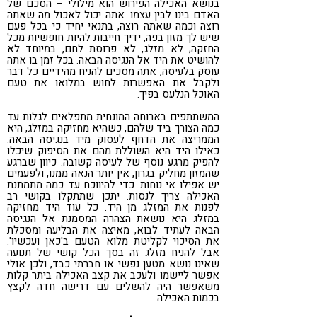
בנושא האכילה הפירוש הוא מילולי – הסכם של
האדם בינו לבין עצמו: אתה יכול לאכול מה שאתה
רוצה וכמה שאתה רוצה, בתנאי יחיד כי בכל פעם
שיש לך מזון בפה, ידיך חייבות להיות חופשיות מכל
החזקה; לא מזלג, לא פרוסת לחם, במיוחד לא
להושיט את היד אל הנגיסה הבאה. בכל זמן בו אתה
עוסק בלעיסה, אתה מסכים להניח מהידיים כל דבר
ולקבל את האפשרות לחוש במלואו את טעם
האוכל הנלעס בפיך.
המשתתפים בארוחה המונחית מתפלאים לגלות עד
כמה הצורך ביד שלהם, כשהיא מחזיקה במזלג, היא
הממריצה את הדחף לעסוק מיד בנגיסה הבאה.
כאילו היד היא השוללת מהם את הסיפוק שיכלו
להפיק מרגע נוסף של לעיסה קשובה. כיוון שברגע
שהמזון מחליק בגרון, אין יותר הנאה ממנו, ולפעמים
יש אפילו אי נוחות. כדי להיווכח עד כמה מתמתנת
האכילה צריך לנסות. יתכן שתתקלו בקושי רב
לפנות את המזלג מן היד. כל עוד היד מחזיקה
במזלג היא נושאת הצהרה המסמנת אל הנגיסה
הבאה לעתיד לבוא, מאיצה את הבליעה ומסכלת
את הסיכוי לקליטת מלוא הטעם ב'כאן ועכשיו'.
אבל להניח מזלג זה בסך הכל קושי של תנועה
שאינו נושא מטען נפשי או חברתי כבד, ולכן אולי
אפשר ליישמו ולעכב את קצב האכילה ביתר קלות
משאפשר היה להשלים עם דרישה חדה לקצץ
בכמות האכילה.