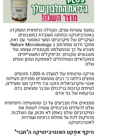
במשך עשרות שנים, הקהילה הרפואית התמקדה
באנטיביוטיקה ובתזונה מעובדת כמשבשים
העיקריים של מיקרוביום המעי האנושי. עם זאת,
מחקר חדש שפורסם ב-Nature Microbiology
מצביע על כך שהתעלמנו מקטגוריה עצומה של
משבשים שקטים: הכימיקלים התעשייתיים
והחקלאיים המחלחלים לאספקת המזון והמים
שלנו.
סריקה שיטתית של למעלה מ-1,000 מזהמים
נפוצים גילתה כי רבים מהחומרים מפגינים פעילות
אנטי-מיקרוביאלית חזקה נגד חיידקי מעי מועילים,
לעיתים קרובות בריכוזים שכבר נמצאים בדם
וברקמות של בני אדם.
ממצאים אלו מצביעים על כך שהחשיפה היומיומית
שלנו לרעלנים סביבתיים עשויה לשנות את
המיקרוביום שלנו באופן לא מכוון, עם השלכות
מרחיקות לכת על מחלות כרוניות ועמידות
לאנטיביוטיקה.
היקף אפקט האנטיביוטיקה ה"חבוי"