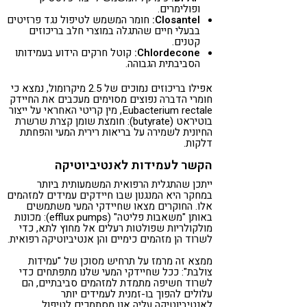
ופולימרים.
Closantel:
חומר המשמש לטיפול נגד פרזיטים
בבעלי חיים שהתגלה במוצרי חלב בריכוזים
קטנים.
Chlordecone:
קוטל חרקים הידוע בעמידותו
הסביבתית הגבוהה.
אפילו בריכוזים נמוכים של 2.5 מיקרומול, נמצא כי
חומרי הדברה נפוצים מסוימים מעכבים את החיידק
Eubacterium rectale
, מין קריטי האחראי על ייצור
בוטיראט (butyrate): חומצת שומן קצרת שרשרת
החיונית לשמירה על בריאות רירית המעי והפחתת
דלקות.
הקשר לעמידות לאנטיביוטיקה
ייתכן שהתגלית הרפואית המשמעותית ביותר
במחקר היא המנגנון שבו חיידקים עמידים למזהמים
אלו. החוקרים מצאו שחיידקי המעי משתמשים
באותן "משאבות פליטה" (efflux pumps): מכונות
מולקולריות שפולטות רעלים אל מחוץ לתא, כדי
לשרוד הן מזהמים כימיים והן אנטיביוטיקה רפואית.
ממצא זה מרמז על תרחיש מסוכן של "עמידות
צולבת": ככל שחיידקי המעי שלנו מתפתחים כדי
לשרוד חשיפה מתמדת למזהמים סביבתיים, הם
עלולים להפוך בו-זמנית לעמידים יותר
לאנטיביוטיקה עליה אנו מסתמכים לטיפול