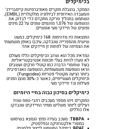
בכימיקלים
המחקר, בהובלת חוקרים מאוניברסיטת קיימברידג'
והמעבדה האירופית לביולוגיה מולקולרית (EMBL),
השתמש בתהליך סריקה מתקדם כדי לבדוק את
ההשפעה של 1,076 מזהמים שונים על 22 מינים
נפוצים של חיידקי מעי אנושיים.
התוצאות היו מדהימות: 168 כימיקלים, כמעט
שישית מהספרייה שנבדקה, עיכבו באופן משמעותי
את הצמיחה של לפחות זן חיידקים אחד.
המדאיג מכל הוא שרוב הכימיקלים הללו מעולם
לא נועדו להיות בעלי תכונות אנטיבקטריאליות.
בעוד שחומרי הדברה כמו קוטלי חרקים ועשבים
הראו השפעות משמעותיות, ההשפעה האגרסיבית
ביותר הגיעה מקוטלי פטריות (Fungicides)
וכימיקלים תעשייתיים, כאשר כ-30% מהם הפגינו
פעילות נגד חיידקי מעי.
כימיקלים בסיכון גבוה בחיי היומיום
החוקרים זיהו מספר מעכבים רחבי-טווח שהיו
רעילים ליותר משליש ממיני החיידקים שנבדקו.
אלו כוללים:
TBBPA:
מעכב בעירה נפוץ הנמצא בשימוש
במוצרי אלקטרוניקה ובפלסטיק.
BPAF:
כימיקל המשמש לייצור פלסטיק