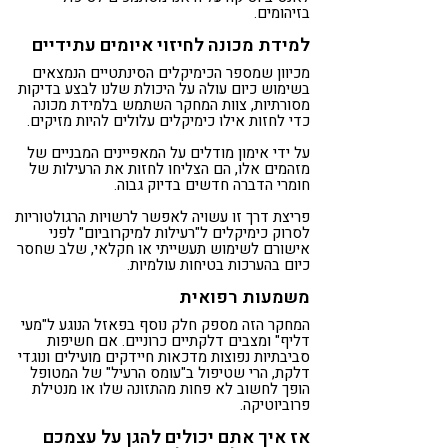
בזיהומים.
למידת מכונה לחיזוי איומים עתידיים
מכיוון שמספר הכימיקלים הסינתטיים הנמצאים
בשימוש כיום עולה על היכולת שלנו לבצע בדיקות
מסורתיות, צוות המחקר השתמש בלמידת מכונה
כדי לחזות אילו כימיקלים עלולים להיות מזיקים.
על ידי אימון מודלים על המאפיינים המבניים של
מזהמים אלו, הם הצליחו לחזות את הרעילות של
חומרי הדברה חדשים בדיוק גבוה.
פריצת דרך זו עשויה לאפשר לרשויות הרגולטוריות
לסרוק כימיקלים ל"רעילות למיקרוביום" לפני
אישורם לשימוש תעשייתי או חקלאי, שלב שחסר
כיום בהערכות בטיחות עולמיות.
משמעות רפואית
המחקר הזה מספק חלק נוסף בפאזל הנוגע ל"מעי
דליף" ומצבים דלקתיים כרוניים. אם חשיפות
סביבתיות נפוצות מדכאות חיידקים מועילים ונוגדי
דלקת, הרי שטיפול ב"עומס הרעיל" של המטופל
הופך לחשוב לא פחות מהתזונה שלו או מנטילת
פרוביוטיקה.
אז איך אתם יכולים להגן על עצמכם