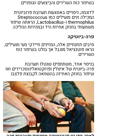
בשיפור כוח השרירים והביצועים הגופניים.
לדוגמה, ניסויים באמצעות תערובת פרוביוטית
המכילה זנים מועילים כמו Streptococcus
thermophilus ו-Lactobacillus, הראתה שיפור
משמעותי בחוזק אחיזת היד ובמהירות ההליכה.
פרה-ביוטיקה
סיבים תזונתיים אלה, המזינים חיידקי מעי מועילים,
הראו פוטנציאל מוגבל אך בולט בשיפור כוח
השרירים.
בניסוי אחד, משתתפים שנטלו תערובת
פרה-ביוטית של אינולין ופרוקטואליגוסכרידים חוו
שיפור בחוזק האחיזה בהשוואה לקבוצת פלצבו.
לאחר מתן זני פרוביוטיקה מסוימים ותערובות פרה