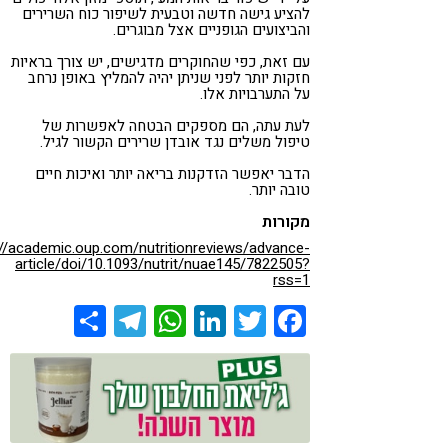
להציע גישה חדשה וטבעית לשיפור כוח השרירים
והביצועים הגופניים אצל מבוגרים.
עם זאת, כפי שהחוקרים מדגישים, יש צורך בראיות
חזקות יותר לפני שניתן יהיה להמליץ ​​באופן נרחב
על התערבויות אלו.
לעת עתה, הם מספקים הבטחה לאפשרות של
טיפול משלים נגד אובדן שרירים הקשור לגיל.
הדבר יאפשר הזדקנות בריאה יותר ואיכות חיים
טובה יותר.
מקורות
://academic.oup.com/nutritionreviews/advance-
article/doi/10.1093/nutrit/nuae145/7822505?
rss=1
Share
Telegram
WhatsApp
LinkedIn
Twitter
Facebook