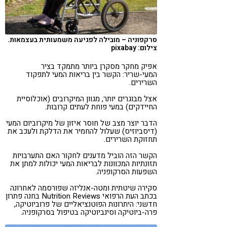
סרקפוניה – מובילה לפגיעה משמעותית בעצמאות.
צילום: pixabay
אפיק מחקר מסקרן ביותר מתמקד בציר
המעי-שריר: הקשר בין בריאות המעי לתפקוד
השרירים.
אצל מבוגרים יותר, מגוון המיקרובים (אוכלוסיית
החיידקים) במעי פוחת לעתים קרובות.
הדבר יוצר מצב של חוסר איזון של מיקרוביום המעי
(דיסביוזיס) שעלול להחמיר את הדלקת ולעכב את
תחזוקת השרירים.
הקשר הזה הוביל מדענים לחקור האם התערבויות
תזונתיות המכוונות לבריאות המעי יכולות למתן את
השפעות הסרקופניה.
סקירה שיטתית ומטה-אנליזה שפורסמה לאחרונה
בכתב העת הרפואי Nutrition Reviews בחנה פתרון
חדשני: היתרונות הפוטנציאליים של פרוביוטיקה,
פרה-ביוטיקה וסינביוטיקה בטיפול בסרקופניה.