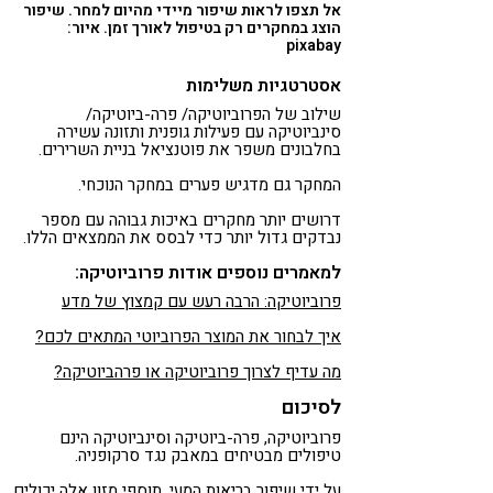
אל תצפו לראות שיפור מיידי מהיום למחר. שיפור
הוצג במחקרים רק בטיפול לאורך זמן. איור:
pixabay
אסטרטגיות משלימות
שילוב של הפרוביוטיקה/ פרה-ביוטיקה/
סינביוטיקה עם פעילות גופנית ותזונה עשירה
בחלבונים משפר את פוטנציאל בניית השרירים.
המחקר גם מדגיש פערים במחקר הנוכחי.
דרושים יותר מחקרים באיכות גבוהה עם מספר
נבדקים גדול יותר כדי לבסס את הממצאים הללו.
למאמרים נוספים אודות פרוביוטיקה:
פרוביוטיקה: הרבה רעש עם קמצוץ של מדע
איך לבחור את המוצר הפרוביוטי המתאים לכם?
מה עדיף לצרוך פרוביוטיקה או פרהביוטיקה?
לסיכום
פרוביוטיקה, פרה-ביוטיקה וסינביוטיקה הינם
טיפולים מבטיחים במאבק נגד סרקופניה.
על ידי שיפור בריאות המעי, תוספי מזון אלה יכולים