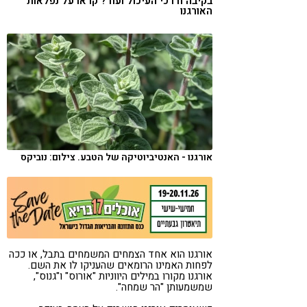
בקיבה ודרכי העיכול ועוד? קראו על נפלאות
האורגנו
קורונה
טבעונות
אורגנו - האנטיביוטיקה של הטבע. צילום: נוביקס
אורגנו הוא אחד הצמחים המשמחים בתבל, או ככה
לפחות האמינו הרומאים שהעניקו לו את השם.
אורגנו מקורו במילים היווניות "אורוס" ו"גנוס",
שמשמעותן "הר שמחה".