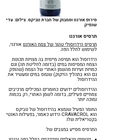
סירופ אורגנו וסמבוק של חברת נוביקס. צילום: עדי
שנפיק
תרסיס אורגנו
תרסיס הידרוסולי טהור של צמח האורגנו
אורגני,
לשימוש לחלל הפה.
הידרוסול הוא תמיסה מיימית בה מצויות תכונות
הצמח המסיסות במים (בדומה לחליטת תה) וגם
כמויות זעירות מהשמן האתרי של הצמח (שהופק
גם הוא בתהליך הזיקוק) שנמס במים ומעשיר את
ההידרוסול.
ההידרוסולים ידועים כחומרים המכילים מרכיבים
צמחיים פעילים, בדומה לשמן האתרי, רק בכמות
נמוכה יותר.
החומר הפעיל שנמצא בהידרוסול של נוביקס
הוא CRAVACROL הידוע כאמור, בפעילות האנטי
בקטריאלית שלו.
התרסיס מסייע במצבים של:
זיהומים ויראליים וחיידקיים בחלל הפה ובגרון