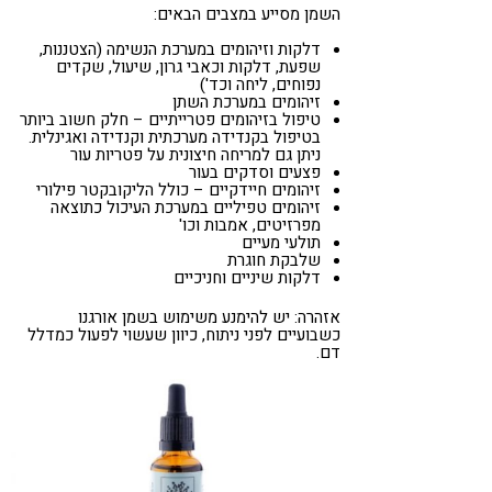
השמן מסייע במצבים הבאים:
דלקות וזיהומים במערכת הנשימה (הצטננות,
שפעת, דלקות וכאבי גרון, שיעול, שקדים
נפוחים, ליחה וכד')
זיהומים במערכת השתן
טיפול בזיהומים פטרייתיים – חלק חשוב ביותר
בטיפול בקנדידה מערכתית וקנדידה ואגינלית.
ניתן גם למריחה חיצונית על פטריות עור
פצעים וסדקים בעור
זיהומים חיידקיים – כולל הליקובקטר פילורי
זיהומים טפיליים במערכת העיכול כתוצאה
מפרזיטים, אמבות וכו'
תולעי מעיים
שלבקת חוגרת
דלקות שיניים וחניכיים
אזהרה: יש להימנע משימוש בשמן אורגנו
כשבועיים לפני ניתוח, כיוון שעשוי לפעול כמדלל
דם.