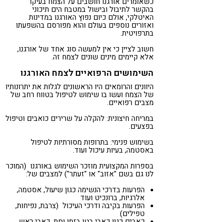
כשאומרים אורגנו חושבים על הצמח בעיקר
בהקשר לתיבול ובישול במטבח הים תיכוני
האיטלקי, אולם כיום נפוץ האורגנו במדינות
ואזורים נוספים בעולם והוא מפורסם בהשפעתו
בתרפויטית.
חשוב לציין כי אין למעשה סוג אחד של אורגנו,
אלא קיימים מינים שונים לצמח זה.
השימושים הרפואיים לצמח האורגנו
היוונים והרומאים היו הראשונים לגלות את יתרונותיו
של הצמח ועשו בו שימוש לטיפול בטווח רחב של
מצבים רפואיים.
במריחה חיצונית: להקלה על שרירים כואבים וטיפול
בפצעים.
בשימוש פנימי: בתרופות מסורתיות לטיפול
באסטמה, בעיות עיכול ועוד.
בספרות המקצועית מוזכר השימוש באורגנו (המוכר
לנו גם בשם "אזוב" או "זעתר") למצבים של:
הפרעות בדרכי הנשימה כגון שיעול, אסטמה,
אלרגיות, ברונכיט ועוד
הפרעות בקיבה ודרכי העיכול (צרבת, נפיחות,
טפילים)
כאבים כגון כאבי בטן בזמן וסת, כאבי ראש