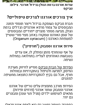
שדות אורגנו ברמת הגולן בגידול אורגני. צילום:
נוביקס
איך צורכים אורגנו לצרכים טיפוליים?
חברת נוביקס העוסקת בגידול וייצור תוספי תזונה
המבוססים על צמחי מרפא אורגניים הגדלים ברמת
הגולן, מציעה מספר מוצרים ייחודיים המבוססים
של שמן האורגנו שמקורו באזוב מצוי סורי ששייך
למשפחת האורגנו ( (Origanum syriacum).
סירופ אורגנו וסמבוק ("חורפיון")
על אף שהחורף מזמן נסתלק לו, אנו עדים
בשבועות האחרונים לעלייה בתחלואה במחלות
נשימה.
הסירופ של חברת נוביקס
מסייע לחיזוק מערכת
החיסון, למניעה ולטיפול בהתקררויות ובמחלות
חורף, אבל גם בקיץ להתקררויות כתוצאה מחשיפה
למזגנים.
הסירופ מורכב מתמצית עלים טריים של אורגנו
אורגני וסמבוק שחור אורגני (פרחים ופירות).
מתאים לשימוש ילדים (מגיל חצי שנה) ומבוגרים
גם יחד.
הסמבוק השחור נחשב גם הוא לצמח אנטי ויראלי