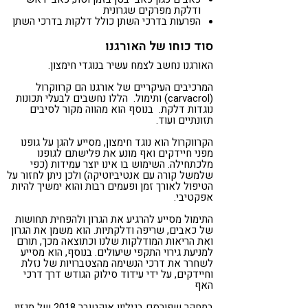
ודלקת מפרקים שגרונית
הפרעות בדרכי השתן כולל דלקות בדרכי השתן
סוד כוחו של האורגנו
האורגנו נחשב לצמח עשיר בנוגדי חימצון.
המרכיבים העיקריים של אורגנו הם קרווקרול
(carvacrol) ותימול. הללו נחשבים לבעלי תכונות
נוגדות דלקת. בנוסף הוא מהווה מקור לסיבים
תזונתיים ועוד.
הקרווקרול הוא נוגד חימצון, מסייע להגן על גופנו
מפני חיידקים ואף מונע את פלישתם לגופנו
מלכתחילה. השימוש בו אינו יוצר עמידות (כפי
שלמשל קורה עם אנטיביוטיקה) ולכן ניתן לחזור על
הטיפול לאורך זמן ופעמים רבות והוא ימשיך להיות
אפקטיבי.
התימול מסייע להרגיע את הגרון ולהפחית תחושות
של כאבים, שריפה ודלקתיות. הוא משמן את הגרון
ואת הריאות המודלקות שלנו וכתוצאה מכך, תורם
למניעת גירוי התקפי שיעולים. בנוסף, הוא מסייע
לשחרר את דרכי הנשימה מהצטברויות של נזלת
וחיידקים, על ידי עידוד סילוק הגודש דרך דרכי
האף
במחקר שפורסם בגיליון אוקטובר 2018 של מגזין