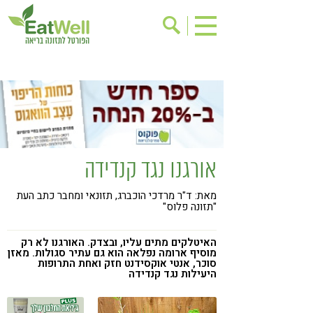
הרשמה לניוזלטר
אודות
בישול בריא
אינדקס עסקים
ריפוי ומניעת מחלות
בריאות האישה
תוספי תזונה
מתכוני בריאות
אורגנו נגד קנדידה
אירועים
שינוי תזונתי
מאת: ד"ר מרדכי הוכברג, תזונאי ומחבר כתב העת
גישות בתזונה
דיאטה
"תזונה פלוס"
ניקוי רעלים
מזונות על
האיטלקים מתים עליו, ובצדק. האורגנו לא רק
ילדים
תזונה וספורט
מוסיף ארומה נפלאה הוא גם עתיר סגולות. מאזן
סוכר, אנטי אוקסידנט חזק ואחת התרופות
היעילות נגד קנדידה
הפרעות קשב & ריכוז
אכילה רגשית
רגישות לגלוטן
טעים להכיר