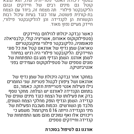
בנוסף ליכולת האנטי פטרייתית שלו, הוא נמצא
קוטל גם מינים רבים של חיידקים ובהם
הליקובקטר פילורי. תה מצמח זה, ביחד עם הצמח
בת-קורנית פשוטה, עוזר כנגד בעיות עיכול רבות
הקשורות הן לקנדידה והן להליקובקטר פילורי,
חיידק מעיים נפוץ מאוד.
כאשר נבדקה יכולתו להילחם בחיידקים
(סטפילוקוקוס אאורוס, אשריציה קולי, קלבסיאלה
פנאומוניה, הליקובקטר פילורי ומיקובקטריום
טאראה) שמן נדיף של אורגאנו קטל את כל סוגי
החיידקים. הליקובקטר פילורי היה רגיש במיוחד
לשמן אורגנו. השמן הנדיף מנע גם התפתחות של
סוגים נוספים של סטפילוקוקוס העמידים בפני
אנטיביוטיקה.
במחקר אחר נבדקה היכולת של שמן נדיף של
אורגאנו ושל ציפורן לקטול פטריות. שני החומרים
גילו פעילות אנטי פטרייתית חזקה. כאמור, גם
בתחום הקנדידה לאורגנו יש הצלחה. מחקר נוסף
בדק את פעילותו של הצמח כנגד מינים שונים של
קנדידה. השמן הנדיף הופק מחלקי הצמח השונים,
מלבד מן השורשים. הכמות מעכבת הפעילות של
מיני הקנדידה הייתה 0.16 מיקרומול. משמע כי
ריכוזים אלו ואף נמוכים מהם מנעו התפתחות של
קנדידה וחיידקים נוספים.
אורגנו גם לטיפול בסוכרת