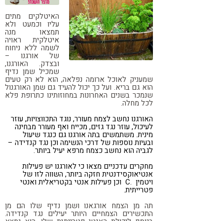
קורונה
טבעונות
האיטלקים מתים
עליו וכמעט ולא
תמצאו מנה
איטלקית ראויה
לשמה ללא ניחוח
של אורגנו –
ובצדק. האורגנו,
שמכיל שמן נדיף
שמעניק לאוכל ארומה נפלאה, הוא לא רק טעים
הוא גם בריא. ועל כך יכול להעיד גם
שמן האורגנול
שנמכר בשנים האחרונות במחוזותינו כתרופת פלא
לכל מחלה.
האורגנו נחשב לצמח מעורר, נוגד התכווצויות, עוזר
לעיכול, עוזר נגד גזים, מכייח ואף מעורר מבחינה
מינית. משתמשים בתה אורגנו גם כנגד שיעול
ובעיות נוספות של דרכי הנשימה וכן נגד קנדידה –
לגביה הוא נחשב כצמח מרפא יעיל ביותר.
מחקרים עדכניים מצאו כי לאורגנו יש פעילות
אנטיאוקסידנטית חזקה ביותר, השווה לזו של
ויטמין .C וכן פעילות אנטי בקטריאלית ואנטי
פטרייתית.
תה מן הצמח אורגאנו ושמן נדיף שלו הם מן
התכשירים הצמחיים היותר יעילים נגד קנדידה.