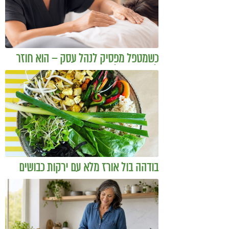
כשמטפל מפסיק לנהל עסק – הוא חוזר
להיות מטפל
בודהה בול אורז מלא עם ירקות כבושים
ומקושקשת טופו